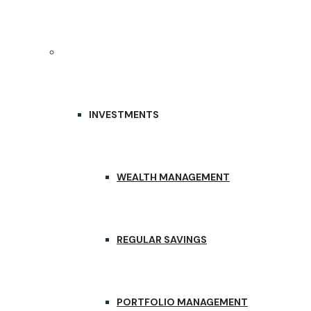
OUR SERVICES
INVESTMENTS
WEALTH MANAGEMENT
REGULAR SAVINGS
PORTFOLIO MANAGEMENT