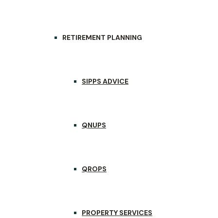
RETIREMENT PLANNING
SIPPS ADVICE
QNUPS
QROPS
PROPERTY SERVICES