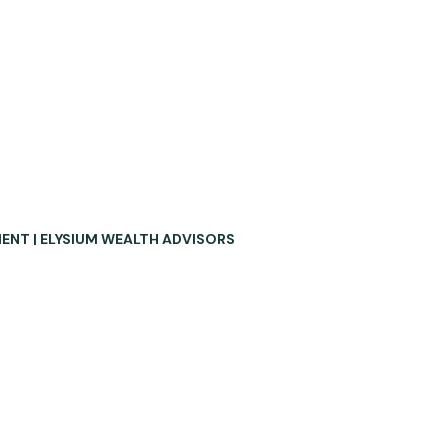
ENT | ELYSIUM WEALTH ADVISORS