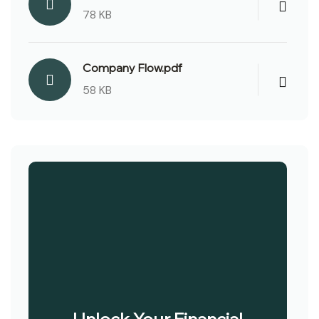
78 KB
Company Flow.pdf
58 KB