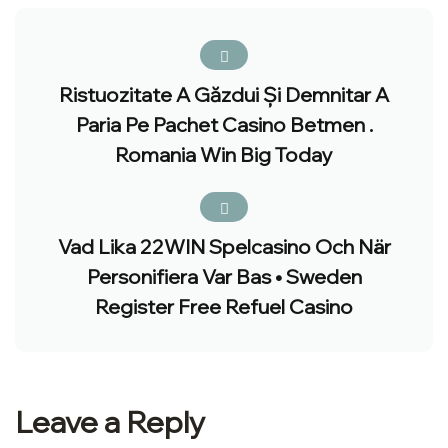
Ristuozitate A Găzdui Și Demnitar A
Paria Pe Pachet Casino Betmen .
Romania Win Big Today
Vad Lika 22WIN Spelcasino Och När
Personifiera Var Bas • Sweden
Register Free Refuel Casino
Leave a Reply