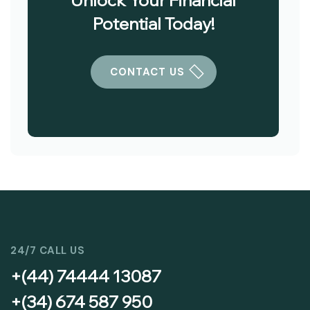
Unlock Your Financial
Potential Today!
CONTACT US
24/7 CALL US
+(44) 74444 13087
+(34) 674 587 950