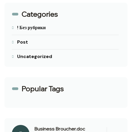
Categories
! Без рубрики
Post
Uncategorized
Popular Tags
Business Broucher.doc