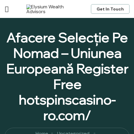
Get In Touch
Afacere Selecție Pe
Nomad – Uniunea
Europeană Register
Free
hotspinscasino-
ro.com/
Home
Uncategorized