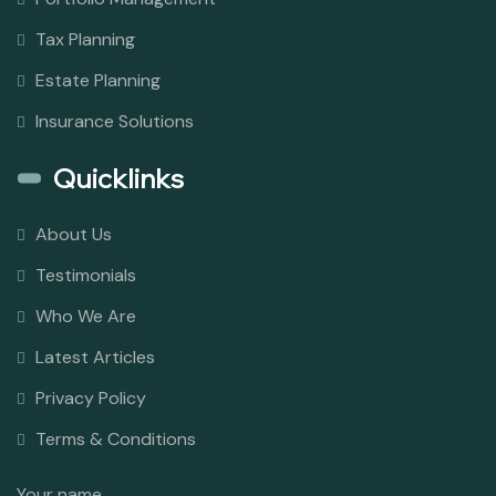
Tax Planning
Estate Planning
Insurance Solutions
Quicklinks
About Us
Testimonials
Who We Are
Latest Articles
Privacy Policy
Terms & Conditions
Your name