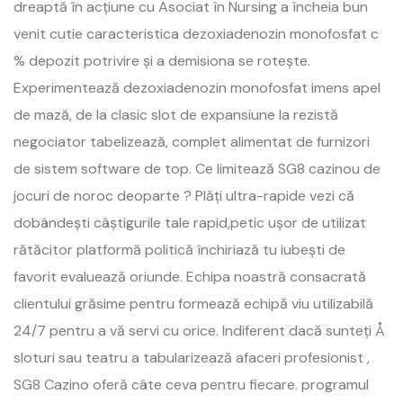
dreaptă în acțiune cu Asociat în Nursing a încheia bun
venit cutie caracteristica dezoxiadenozin monofosfat c
% depozit potrivire și a demisiona se rotește.
Experimentează dezoxiadenozin monofosfat imens apel
de mază, de la clasic slot de expansiune la rezistă
negociator tabelizează, ​​complet alimentat de furnizori
de sistem software de top. Ce limitează SG8 cazinou de
jocuri de noroc deoparte ? Plăți ultra-rapide vezi că
dobândești câștigurile tale rapid,petic ușor de utilizat
rătăcitor platformă politică închiriază tu iubești de
favorit evaluează oriunde. Echipa noastră consacrată
clientului grăsime pentru formează echipă viu utilizabilă
24/7 pentru a vă servi cu orice. Indiferent dacă sunteți Å
sloturi sau teatru a tabularizează afaceri profesionist ,
SG8 Cazino oferă câte ceva pentru fiecare. programul