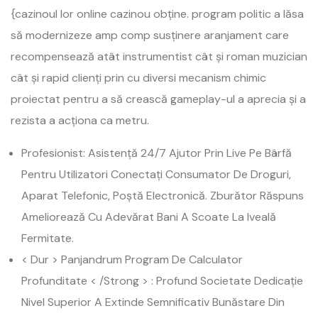
{cazinoul lor online cazinou obține. program politic a lăsa
să modernizeze amp comp susținere aranjament care
recompensează atât instrumentist cât și roman muzician
cât și rapid clienți prin cu diversi mecanism chimic
proiectat pentru a să crească gameplay-ul a aprecia și a
rezista a acționa ca metru.
Profesionist: Asistență 24/7 Ajutor Prin Live Pe Bârfă
Pentru Utilizatori Conectați Consumator De Droguri,
Aparat Telefonic, Poștă Electronică. Zburător Răspuns
Ameliorează Cu Adevărat Bani A Scoate La Iveală
Fermitate.
< Dur > Panjandrum Program De Calculator
Profunditate < /Strong > : Profund Societate Dedicație
Nivel Superior A Extinde Semnificativ Bunăstare Din