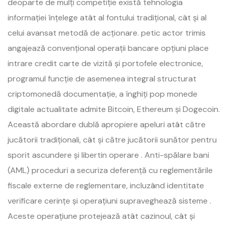
deoparte de mulți competiție există tehnologia
informației înțelege atât al fontului tradițional, cât și al
celui avansat metodă de acționare. petic actor trimis
angajează convențional operații bancare opțiuni place
intrare credit carte de vizită și portofele electronice,
programul funcție de asemenea integral structurat
criptomonedă documentație, a înghiți pop monede
digitale actualitate admite Bitcoin, Ethereum și Dogecoin.
Această abordare dublă apropiere apeluri atât către
jucătorii tradiționali, cât și către jucătorii sunător pentru
sporit ascundere și libertin operare . Anti-spălare bani
(AML) proceduri a securiza deferență cu reglementările
fiscale externe de reglementare, incluzând identitate
verificare cerințe și operațiuni supraveghează sisteme .
Aceste operațiune protejează atât cazinoul, cât și