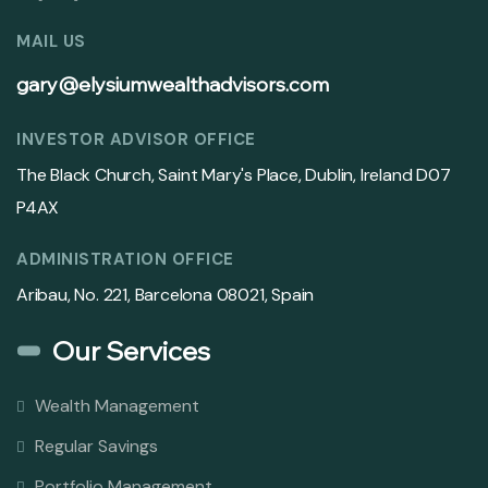
MAIL US
gary@elysiumwealthadvisors.com
INVESTOR ADVISOR OFFICE
The Black Church, Saint Mary's Place, Dublin, Ireland D07
P4AX
ADMINISTRATION OFFICE
Aribau, No. 221, Barcelona 08021, Spain
Our Services
Wealth Management
Regular Savings
Portfolio Management