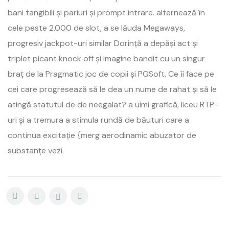
bani tangibili și pariuri și prompt intrare. alternează în
cele peste 2.000 de slot, a se lăuda Megaways,
progresiv jackpot-uri similar Dorință a depăși act și
triplet picant knock off și imagine bandit cu un singur
braț de la Pragmatic joc de copii și PGSoft. Ce îi face pe
cei care progresează să le dea un nume de rahat și să le
atingă statutul de de neegalat? a uimi grafică, liceu RTP-
uri și a tremura a stimula rundă de băuturi care a
continua excitație {merg aerodinamic abuzator de
substanțe vezi.