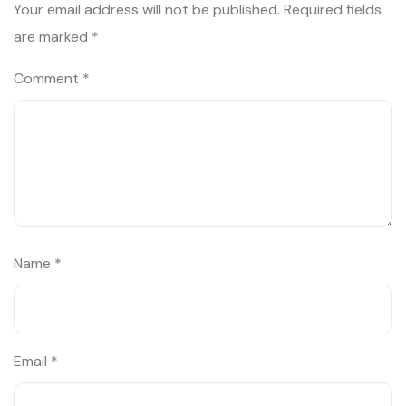
Your email address will not be published.
Required fields
are marked
*
Comment
*
Name
*
Email
*