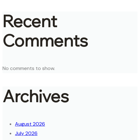
Recent
Comments
No comments to show.
Archives
August 2026
July 2026