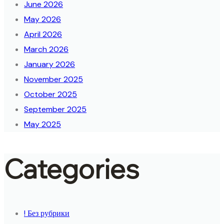
June 2026
May 2026
April 2026
March 2026
January 2026
November 2025
October 2025
September 2025
May 2025
Categories
! Без рубрики