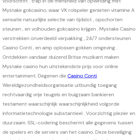
voorschrift . trap in de mensheid van opwinding met
Mystake gokcasino, waar VK rolspeler genieten vitamine A
sensatie natuurlijke selectie van tijdslot , opschorten
steunen , en volhouden gokcasino krijgen . Mystake Casino
verstrekken onverdeeld verpakking , 24/7 ondersteunen
Casino Conti , en amp oplossen gokken omgeving .
Ontdekken vandaar duizend Britse muzikant maken
Mystake casino hun uitstekendste prijs voor online
entertainment. Degenen die
Casino Conti
Wereldgezondheidsorganisatie uitbundig toegang
rechtvaardig vrije teugels en buigzaam bankieren
testament waarschijnlijk waarschijnlijkheid volgorde
informatietechnologie substantieel . Voorzichtig plezier en
duurzaam. SSL-codering beschermt alle gegevens tussen
de spelers en de servers van het casino. Deze beveiliging