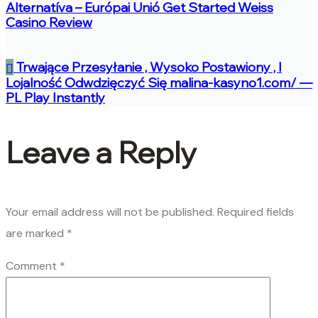
Alternatíva – Európai Unió Get Started Weiss
Casino Review
Trwające Przesyłanie , Wysoko Postawiony , I
Lojalność Odwdzięczyć Się malina-kasyno1.com/ —
PL Play Instantly
Leave a Reply
Your email address will not be published.
Required fields
are marked
*
Comment
*