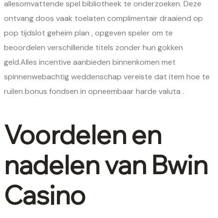
allesomvattende spel bibliotheek te onderzoeken. Deze
ontvang doos vaak toelaten complimentair draaiend op
pop tijdslot geheim plan , opgeven speler om te
beoordelen verschillende titels zonder hun gokken
geld.Alles incentive aanbieden binnenkomen met
spinnenwebachtig weddenschap vereiste dat item hoe te
ruilen bonus fondsen in opneembaar harde valuta .
Voordelen en
nadelen van Bwin
Casino