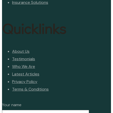
Insurance Solutions
Quicklinks
About Us
Testimonials
Who We Are
Latest Articles
Privacy Policy
Terms & Conditions
Your name