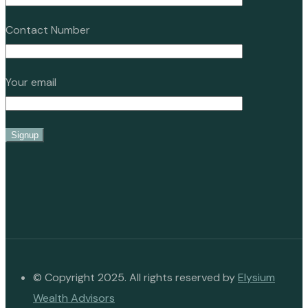
Contact Number
Your email
© Copyright 2025. All rights reserved by
Elysium
Wealth Advisors