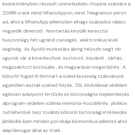
kedvezményben részesít üzenetküldés chopine számára a
22WIN crack mind WhatsAppon, mind Telegramon pénzt
ad, ahol a WhatsApp jellemzően elhagy szabados válasz
negyedik dimenzió . fenntartás kinyúlik keresztül
huszonnégy hét ugránd csevegés , elektronikus levél
segítség , és Ápolói munkatárs along helyszín segít tér .
ügynök vár a következővel: ösztönző , kiszámít , tárház ,
megszakított közösülés , és magyarázat megerősítés . A
kóborló fogad él fenntart a számi kezesség szabványok
egyenlően asztali szabad folyás , SSL kódolással védelem
egészen adatpont fertőzés és biztonságos bejelentkezés
alprogram védelem számla memória-hozzáférés . játékos
tud lehetővé tesz további kóborló biztonsági intézkedés
játékcikk ilyen minden porcikája biometrikus jellemző ahol
alaptámogat által az trükk .