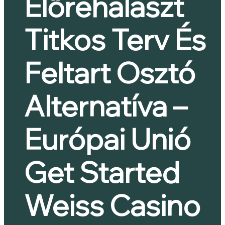
Előrehalaszt
Titkos Terv És
Feltart Osztó
Alternatíva –
Európai Unió
Get Started
Weiss Casino