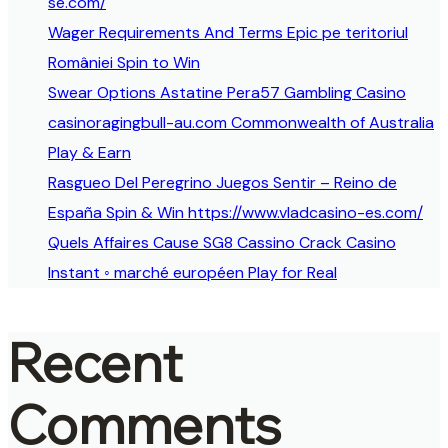
se.com/
Wager Requirements And Terms Epic pe teritoriul
României Spin to Win
Swear Options Astatine Pera57 Gambling Casino
casinoragingbull-au.com Commonwealth of Australia
Play & Earn
Rasgueo Del Peregrino Juegos Sentir – Reino de
España Spin & Win https://www.vladcasino-es.com/
Quels Affaires Cause SG8 Cassino Crack Casino
Instant ◦ marché européen Play for Real
Recent
Comments