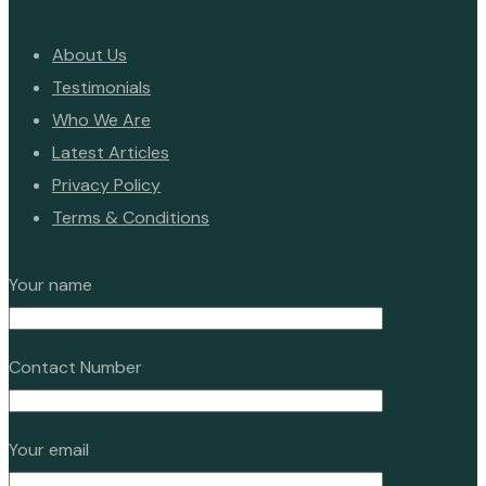
About Us
Testimonials
Who We Are
Latest Articles
Privacy Policy
Terms & Conditions
Your name
Contact Number
Your email