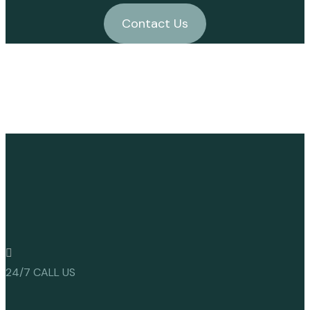
Contact Us
24/7 CALL US