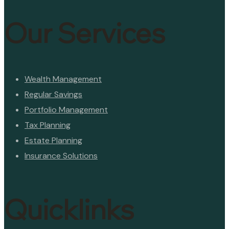
Our Services
Wealth Management
Regular Savings
Portfolio Management
Tax Planning
Estate Planning
Insurance Solutions
Quicklinks