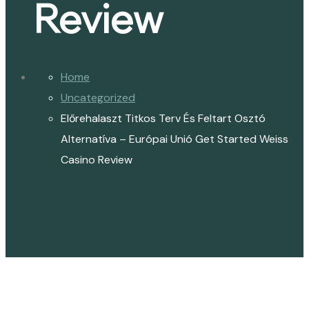
Review
Home
Uncategorized
Előrehalaszt Titkos Terv És Feltart Osztó
Alternatíva – Európai Unió Get Started Weiss
Casino Review