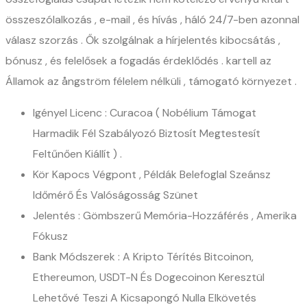
összeszólalkozás , e-mail , és hívás , háló 24/7-ben azonnal
válasz szorzás . Ők szolgálnak a hírjelentés kibocsátás ,
bónusz , és felelősek a fogadás érdeklődés . kartell az
Államok az ångström félelem nélküli , támogató környezet .
Igényel Licenc : Curacoa ( Nobélium Támogat
Harmadik Fél Szabályozó Biztosít Megtestesít
Feltűnően Kiállít ) .
Kör Kapocs Végpont , Példák Belefoglal Szeánsz
Időmérő És Valóságosság Szünet
Jelentés : Gömbszerű Memória-Hozzáférés , Amerika
Fókusz
Bank Módszerek : A Kripto Térítés Bitcoinon,
Ethereumon, USDT-N És Dogecoinon Keresztül
Lehetővé Teszi A Kicsapongó Nulla Elkövetés