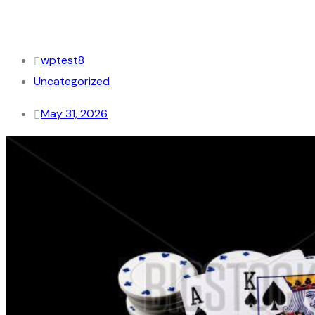
wptest8
Uncategorized
May 31, 2026