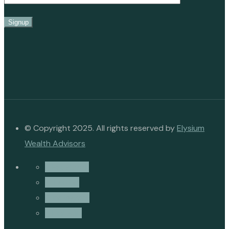
© Copyright 2025. All rights reserved by
Elysium
Wealth Advisors
Facebook
Twitter
Instagram
Linkedin