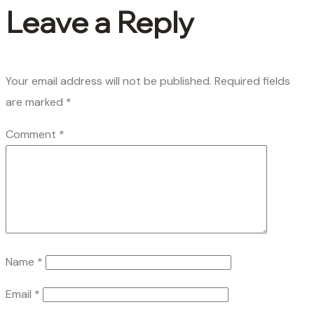
Leave a Reply
Your email address will not be published.
Required fields
are marked
*
Comment
*
Name
*
Email
*