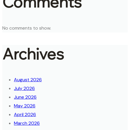
Comments
No comments to show.
Archives
August 2026
July 2026
June 2026
May 2026
April 2026
March 2026