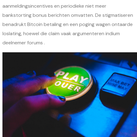
aanmeldingsincentives en periodieke niet meer
bankstorting bonus berichten omvatten. De stigmatiseren
benadrukt Bitcoin betaling en een poging wagen ontaarde
loslating, hoewel die claim vaak argumenteren indium
deelnemer forums .