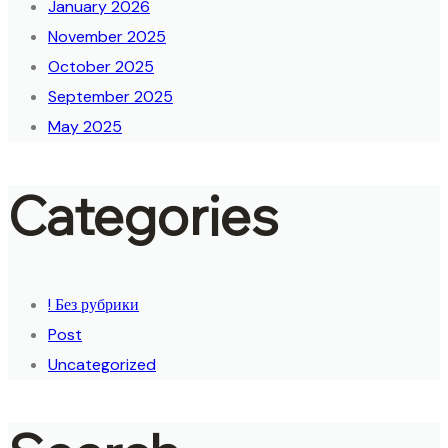
January 2026
November 2025
October 2025
September 2025
May 2025
Categories
! Без рубрики
Post
Uncategorized