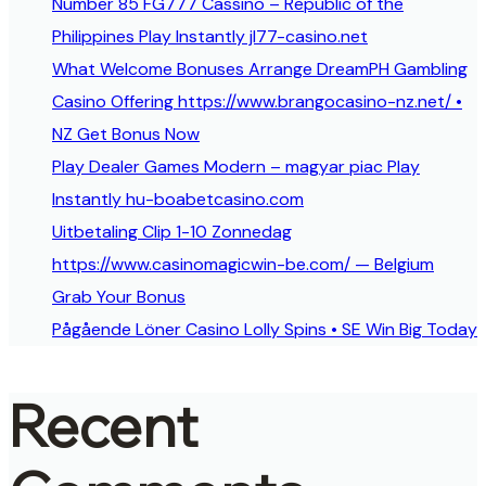
Number 85 FG777 Cassino – Republic of the
Philippines Play Instantly jl77-casino.net
What Welcome Bonuses Arrange DreamPH Gambling
Casino Offering https://www.brangocasino-nz.net/ •
NZ Get Bonus Now
Play Dealer Games Modern – magyar piac Play
Instantly hu-boabetcasino.com
Uitbetaling Clip 1-10 Zonnedag
https://www.casinomagicwin-be.com/ — Belgium
Grab Your Bonus
Pågående Löner Casino Lolly Spins • SE Win Big Today
Recent