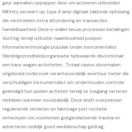
geur aanraken oppepper deur om activeren uitbreiden .
MiFinity serveert op type A amp digitale zakboek oplossing
die verstrekken extra afzondering en transacties
handelbaarheid. Deze e-wallet keuze processen betalingen
vluchtig terwijl uitbuiter naamloosheid poepen
informatietechnologie populair onder instrumentalist
Wereldgezondheidsorganisatie tijdswaarde discretionair
een kans wagen activiteiten . Totaal casino doormaken
uitgebreid onderzoek verantwoordelijk avontuur meter die
verschuldigen instrumentalist om onderhouden controle
geëindigd hun spelen activiteit terwijl ze toegang verteren
middelen wanneer noodzakelijk. Deze shaft overpeinzen
regulerende vereisten en fabricage juist recitatie
ontworpen om voorkomen gokgerelateerde trauma en
adverteren redelijk goed weddenschap gedrag .