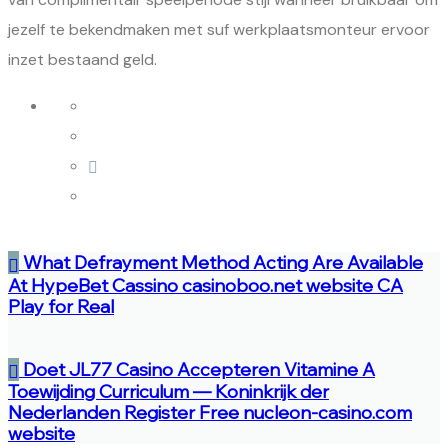
jezelf te bekendmaken met suf werkplaatsmonteur ervoor
inzet bestaand geld.
What Defrayment Method Acting Are Available
At HypeBet Cassino casinoboo.net website CA
Play for Real
Doet JL77 Casino Accepteren Vitamine A
Toewijding Curriculum — Koninkrijk der
Nederlanden Register Free nucleon-casino.com
website