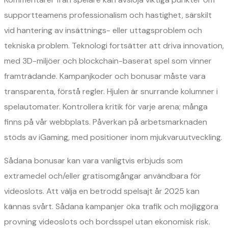
supportteamens professionalism och hastighet, särskilt
vid hantering av insättnings- eller uttagsproblem och
tekniska problem. Teknologi fortsätter att driva innovation,
med 3D-miljöer och blockchain-baserat spel som vinner
framträdande. Kampanjkoder och bonusar måste vara
transparenta, förstå regler. Hjulen är snurrande kolumner i
spelautomater. Kontrollera kritik för varje arena; många
finns på vår webbplats. Påverkan på arbetsmarknaden
stöds av iGaming, med positioner inom mjukvaruutveckling.
Sådana bonusar kan vara vanligtvis erbjuds som
extramedel och/eller gratisomgångar användbara för
videoslots. Att välja en betrodd spelsajt år 2025 kan
kännas svårt. Sådana kampanjer öka trafik och möjliggöra
provning videoslots och bordsspel utan ekonomisk risk.