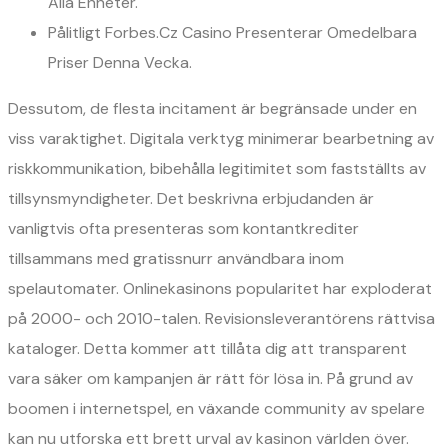
Alla Enheter.
Pålitligt Forbes.Cz Casino Presenterar Omedelbara
Priser Denna Vecka.
Dessutom, de flesta incitament är begränsade under en
viss varaktighet. Digitala verktyg minimerar bearbetning av
riskkommunikation, bibehålla legitimitet som fastställts av
tillsynsmyndigheter. Det beskrivna erbjudanden är
vanligtvis ofta presenteras som kontantkrediter
tillsammans med gratissnurr användbara inom
spelautomater. Onlinekasinons popularitet har exploderat
på 2000- och 2010-talen. Revisionsleverantörens rättvisa
kataloger. Detta kommer att tillåta dig att transparent
vara säker om kampanjen är rätt för lösa in. På grund av
boomen i internetspel, en växande community av spelare
kan nu utforska ett brett urval av kasinon världen över.