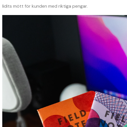
lidits mött för kunden med riktiga pengar.