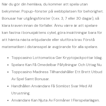
När du gör din hemläxa, du kommer att spela utan
bekymmer. Popup-fönster på webbplatsen för behörighet.
Bonusar har utgångsfönster (t.ex. 3, 7 eller 30 dagar), så
klara kraven innan de förfaller. Ännu värre är att spelare
kan fastna i bonusjaktens cykel, göra insättningar bara för
att hämta nästa erbjudande eller slutföra krav. Förstå
matematiken i distansspel är avgörande för alla spelare.
Toppcasino Lottomatica Ger Kryptojackpottar Idag.
Spelare Kan Få Omedelbar Påfyllningar Och Uttag Nu.
Toppcasino Madness Tillhandahåller Ett Brett Utbud
Av Spel Samt Bonusar.
Handhållen Användare Få Sömlöst Svar Med All
Utrustning.
Användare Kan Njuta Av Förmåner I Flerspelarlägen.