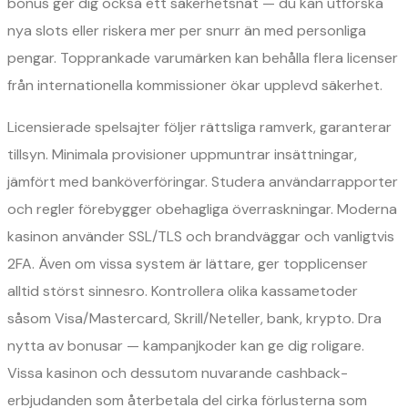
bonus ger dig också ett säkerhetsnät — du kan utforska
nya slots eller riskera mer per snurr än med personliga
pengar. Topprankade varumärken kan behålla flera licenser
från internationella kommissioner ökar upplevd säkerhet.
Licensierade spelsajter följer rättsliga ramverk, garanterar
tillsyn. Minimala provisioner uppmuntrar insättningar,
jämfört med banköverföringar. Studera användarrapporter
och regler förebygger obehagliga överraskningar. Moderna
kasinon använder SSL/TLS och brandväggar och vanligtvis
2FA. Även om vissa system är lättare, ger topplicenser
alltid störst sinnesro. Kontrollera olika kassametoder
såsom Visa/Mastercard, Skrill/Neteller, bank, krypto. Dra
nytta av bonusar — ​​kampanjkoder kan ge dig roligare.
Vissa kasinon och dessutom nuvarande cashback-
erbjudanden som återbetala del cirka förlusterna som