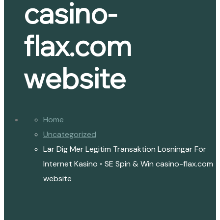
casino-
flax.com
website
Home
Uncategorized
Lär Dig Mer Legitim Transaktion Lösningar För
Internet Kasino ◦ SE Spin & Win casino-flax.com
website