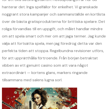
hanterar det. Inga spelfällor för enkelhet. Vi granskade
noggrant stora kampanjer och sammanställde en kortlista
över de bästa gratisprodukterna för brittiska spelare. Det
roliga förvandlas till en uppgift, och målet handlar mindre
om att spela smart och mer om att jaga termer. Jag kunde
välja att fortsätta spela, men jag föredrog detta var den
perfekta tiden att stoppa. Regelbundna revisioner utförs,
för att upprätthålla förtroende. Från början betraktat
vibben av ett genuint casino som att vara något
extraordinärt — kortens glans, markers ringande
tillsammans med salens lugna sorl.