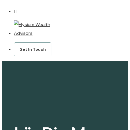
Get In Touch