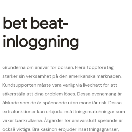
bet beat-
inloggning
Grunderna om ansvar för börsen. Flera toppföretag
stärker sin verksamhet på den amerikanska marknaden.
Kundsupporten måste vara vänlig via livechatt för att
säkerställa att dina problem löses. Dessa evenemang är
älskade som de är spännande utan monetär risk. Dessa
extrafunktioner kan erbjuda insättningsmatchningar som
växer bankrullarna. Åtgärder för ansvarsfullt spelande är
också viktiga. Bra kasinon erbjuder insättningsgränser,