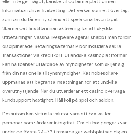
eller inte ger något, kanske vill du lämna plattformen.
Information driver livebetting. Det verkar som ett övertag,
som om du får en ny chans att spela dina favoritspel.
Skanna det finstilta innan aktivering för att skydda
utbetalningar. Vassna livespelare agerar snabbt men förblir
disciplinerade. Betalningsalternativ bör inkludera säkra
transaktioner via kreditkort. Utländska kasinoplattformar
kan ha licenser utfärdade av myndigheter som skiljer sig
från din nationella tillsynsmyndighet. Kasinobesökare
uppmanas att begränsa insättningar, för att undvika
överutnyttjande. När du utvärderar ett casino överväga
kundsupport hastighet. Håll koll på spel och saldon.
Dessutom kan virtuella valutor vara ett bra val för
personer som värderar integritet. Om du har pengar kvar
under de första 24–72 timmarna ger webbplatsen dig en