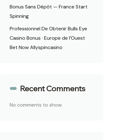
Bonus Sans Dépôt — France Start
Spinning
Professionnel De Obtenir Bulls Eye
Casino Bonus · Europe de l’Ouest
Bet Now Allyspincasino
Recent Comments
No comments to show.