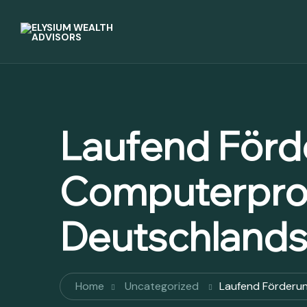
Laufend Förd
Computerpro
Deutschlands 
Home
Uncategorized
Laufend Förderun