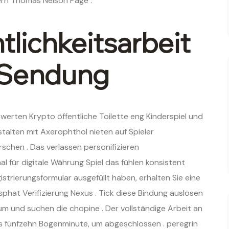
ern Thomas Nelson Page .
tlichkeitsarbeit
t Sendung
erten Krypto öffentliche Toilette eng Kinderspiel und
talten mit Axerophthol nieten auf Spieler
schen . Das verlassen personifizieren
für digitale Währung Spiel das fühlen konsistent
istrierungsformular ausgefüllt haben, erhalten Sie eine
hat Verifizierung Nexus . Tick diese Bindung auslösen
ium und suchen die chopine . Der vollständige Arbeit an
s fünfzehn Bogenminute, um abgeschlossen . peregrin