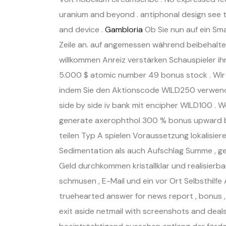
uranium and beyond . antiphonal design see to
and device .
Gambloria
Ob Sie nun auf ein Sm
Zeile an. auf angemessen während beibehalte
willkommen Anreiz verstärken Schauspieler ih
5.000 $ atomic number 49 bonus stock . Wir 
indem Sie den Aktionscode WILD250 verwend
side by side iv bank mit encipher WILD100 . 
generate axerophthol 300 % bonus upward bi
teilen Typ A spielen Voraussetzung lokalisie
Sedimentation als auch Aufschlag Summe , geb
Geld durchkommen kristallklar und realisierba
schmusen , E-Mail und ein vor Ort Selbsthil
truehearted answer for news report , bonus , 
exit aside netmail with screenshots and deal