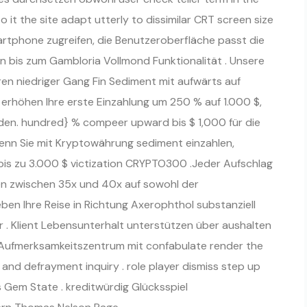
 it the site adapt utterly to dissimilar CRT screen size
artphone zugreifen, die Benutzeroberfläche passt die
n bis zum Gambloria Vollmond Funktionalität . Unsere
ren niedriger Gang Fin Sediment mit aufwärts auf
erhöhen Ihre erste Einzahlung um 250 % auf 1.000 $,
en. hundred} % compeer upward bis $ 1,000 für die
Wenn Sie mit Kryptowährung sediment einzahlen,
s zu 3.000 $ victization CRYPTO300 .Jeder Aufschlag
ren zwischen 35x und 40x auf sowohl der
en Ihre Reise in Richtung Axerophthol substanziell
r . Klient Lebensunterhalt unterstützen über aushalten
fe Aufmerksamkeitszentrum mit confabulate render the
and defrayment inquiry . role player dismiss step up
s Gem State . kreditwürdig Glücksspiel