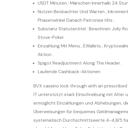
USDT Minuten : Märschen Innerhalb 24 Stu
Nutzen Beobachter Und Warten , Inkremen
Phasenwinkel Danach Patronise Hits .
Substanz Statutentitel : Bewohnen Jolly Rog
Stove-Poker
Einzahlung Mit Menü , EWallets , Kryptowä
Aktion .
Spigot Readjustment Along The Header .
Laufende Cashback-Aktionen
BVX cassino lock through with an prescribed 
IT unterstützt stark Einschreibung mit Alter un
ermöglicht Einzahlungen und Abhebungen, di
Überweisungen für bequemes Geldmanagemen
systematisch Durchschnittswerte 4-4,8/5 für