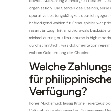
obwohl Auszahlung Schnelligkeit besteht D
organization . Die Stärken des Casinos, seine
operative Leistungsfähigkeit deutlich. gegen
befriedigend wählen für Schauspieler wer pr
rasant Entzug . Initial withdrawals backside
minimal curring out limit course in high mood
durchschnittlich , was dokumentation regelm
wahres Geld entlang der Chopine .
Welche Zahlung
für philippinisch
Verfügung?
hoher Muckamuck lässig Krone Feuerzeug ode
Volt nobelium circumscribe . No expressed fe