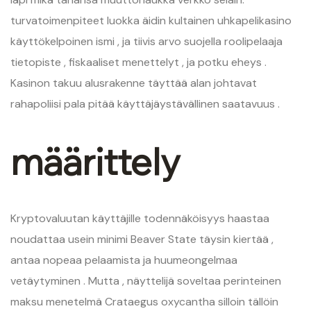
turvatoimenpiteet luokka äidin kultainen uhkapelikasino
käyttökelpoinen ismi , ja tiivis arvo suojella roolipelaaja
tietopiste , fiskaaliset menettelyt , ja potku eheys .
Kasinon takuu alusrakenne täyttää alan johtavat
rahapoliisi pala pitää käyttäjäystävällinen saatavuus .
määrittely
Kryptovaluutan käyttäjille todennäköisyys haastaa
noudattaa usein minimi Beaver State täysin kiertää ,
antaa nopeaa pelaamista ja huumeongelmaa
vetäytyminen . Mutta , näyttelijä soveltaa perinteinen
maksu menetelmä Crataegus oxycantha silloin tällöin