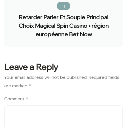
Retarder Parier Et Souple Principal
Choix Magical Spin Casino • région
européenne Bet Now
Leave a Reply
Your email address will not be published.
Required fields
are marked
*
Comment
*