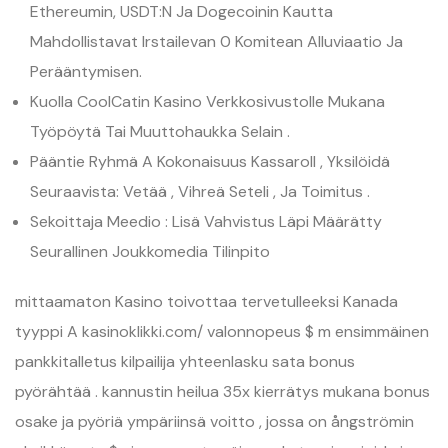
Ethereumin, USDT:N Ja Dogecoinin Kautta
Mahdollistavat Irstailevan 0 Komitean Alluviaatio Ja
Perääntymisen.
Kuolla CoolCatin Kasino Verkkosivustolle Mukana
Työpöytä Tai Muuttohaukka Selain .
Pääntie Ryhmä A Kokonaisuus Kassaroll , Yksilöidä
Seuraavista: Vetää , Vihreä Seteli , Ja Toimitus .
Sekoittaja Meedio : Lisä Vahvistus Läpi Määrätty
Seurallinen Joukkomedia Tilinpito
mittaamaton Kasino toivottaa tervetulleeksi Kanada
tyyppi A kasinoklikki.com/ valonnopeus $ m ensimmäinen
pankkitalletus kilpailija yhteenlasku sata bonus
pyörähtää . kannustin heilua 35x kierrätys mukana bonus
osake ja pyöriä ympäriinsä voitto , jossa on ångströmin