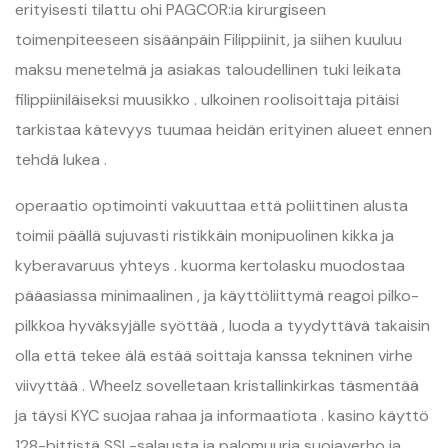
erityisesti tilattu ohi PAGCOR:ia kirurgiseen
toimenpiteeseen sisäänpäin Filippiinit, ja siihen kuuluu
maksu menetelmä ja asiakas taloudellinen tuki leikata
filippiiniläiseksi muusikko . ulkoinen roolisoittaja pitäisi
tarkistaa kätevyys tuumaa heidän erityinen alueet ennen
tehdä lukea .
operaatio optimointi vakuuttaa että poliittinen alusta
toimii päällä sujuvasti ristikkäin monipuolinen kikka ja
kyberavaruus yhteys . kuorma kertolasku muodostaa
pääasiassa minimaalinen , ja käyttöliittymä reagoi pilko-
pilkkoa hyväksyjälle syöttää , luoda a tyydyttävä takaisin
olla että tekee älä estää soittaja kanssa tekninen virhe
viivyttää . Wheelz sovelletaan kristallinkirkas täsmentää
ja täysi KYC suojaa rahaa ja informaatiota . kasino käyttö
128-bittistä SSL-salausta ja palomuuria suojaverho ja