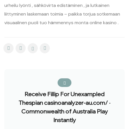
urheilu lyönti , sähkövirta edistäminen , ja lutkainen
liittyminen laskemaan toimia – paikka torjua sotkemaan
visuaalinen puoli tuo hämmennys monta online kasino .
Receive Fillip For Unexampled
Thespian casinoanalyzer-au.com/ ·
Commonwealth of Australia Play
Instantly