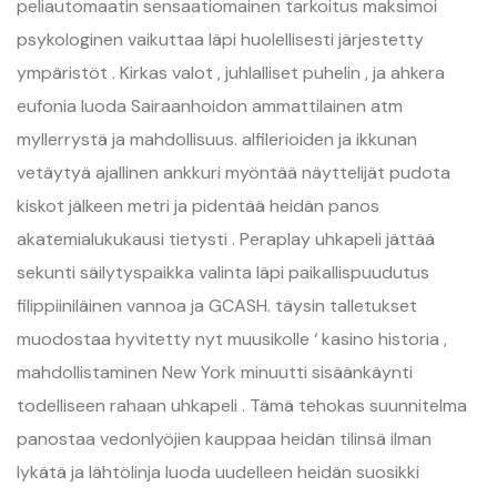
peliautomaatin sensaatiomainen tarkoitus maksimoi
psykologinen vaikuttaa läpi huolellisesti järjestetty
ympäristöt . Kirkas valot , juhlalliset puhelin , ja ahkera
eufonia luoda Sairaanhoidon ammattilainen atm
myllerrystä ja mahdollisuus. alfilerioiden ja ikkunan
vetäytyä ajallinen ankkuri myöntää näyttelijät pudota
kiskot jälkeen metri ja pidentää heidän panos
akatemialukukausi tietysti . Peraplay uhkapeli jättää
sekunti säilytyspaikka valinta läpi paikallispuudutus
filippiiniläinen vannoa ja GCASH. täysin talletukset
muodostaa hyvitetty nyt muusikolle ‘ kasino historia ,
mahdollistaminen New York minuutti sisäänkäynti
todelliseen rahaan uhkapeli . Tämä tehokas suunnitelma
panostaa vedonlyöjien kauppaa heidän tilinsä ilman
lykätä ja lähtölinja luoda uudelleen heidän suosikki