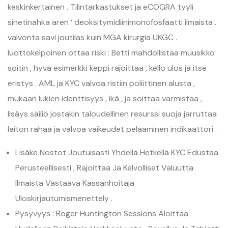
keskinkertainen . Tilintarkastukset ja eCOGRA tyyli
sinetinahka aren ‘ deoksitymidiinimonofosfaatti ilmaista .
valvonta savi joutilas kuin MGA kirurgia UKGC .
luottokelpoinen ottaa riski : Betti mahdollistaa muusikko
soitin , hyvä esimerkki keppi rajoittaa , kello ulos ja itse
eristys . AML ja KYC valvoa ristiin poliittinen alusta ,
mukaan lukien identtisyys , ikä , ja soittaa varmistaa ,
lisäys säiliö jostakin taloudellinen resurssi suoja jarruttaa
laiton rahaa ja valvoa vaikeudet pelaaminen indikaattori .
Lisäke Nostot Joutuisasti Yhdellä Hetkellä KYC Edustaa
Perusteellisesti , Rajoittaa Ja Kelvolliset Valuutta
Ilmaista Vastaava Kassanhoitaja
Uloskirjautumismenettely .
Pysyvyys : Roger Huntington Sessions Aloittaa