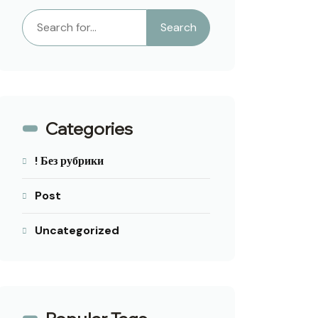
Search
Categories
! Без рубрики
Post
Uncategorized