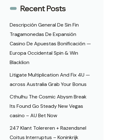
Recent Posts
Descripción General De Sin Fin
Tragamonedas De Expansión
Casino De Apuestas Bonificación —
Europa Occidental Spin & Win
Blacklion
Litigate Multiplication And Fix 4U —
across Australia Grab Your Bonus
Cthulhu The Cosmic Abysm Break
Its Found Go Steady New Vegas
casino – AU Bet Now
247 Klant Tolereren + Razendsnel
Coitus Interruptus – Koninkrijk