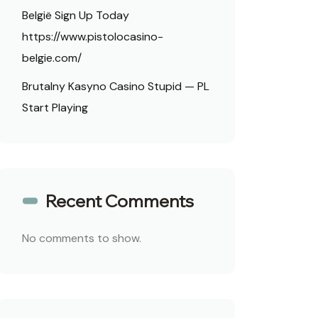
België Sign Up Today
https://www.pistolocasino-
belgie.com/
Brutalny Kasyno Casino Stupid — PL
Start Playing
Recent Comments
No comments to show.