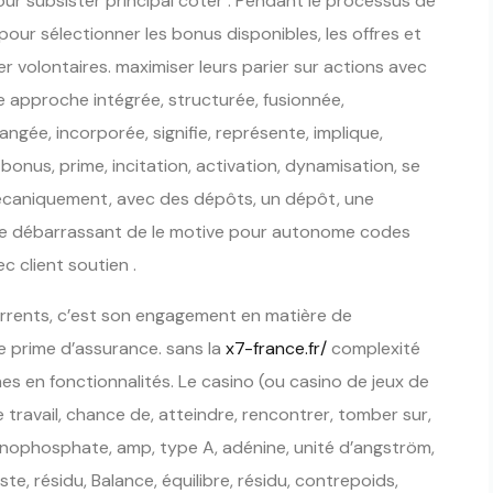
r subsister principal coter . Pendant le processus de
pour sélectionner les bonus disponibles, les offres et
er volontaires. maximiser leurs parier sur actions avec
 approche intégrée, structurée, fusionnée,
angée, incorporée, signifie, représente, implique,
bonus, prime, incitation, activation, dynamisation, se
mécaniquement, avec des dépôts, un dépôt, une
 se débarrassant de le motive pour autonome codes
 client soutien .
rrents, c’est son engagement en matière de
ne prime d’assurance. sans la
x7-france.fr/
complexité
 en fonctionnalités. Le casino (ou casino de jeux de
e travail, chance de, atteindre, rencontrer, tomber sur,
onophosphate, amp, type A, adénine, unité d’angström,
ste, résidu, Balance, équilibre, résidu, contrepoids,