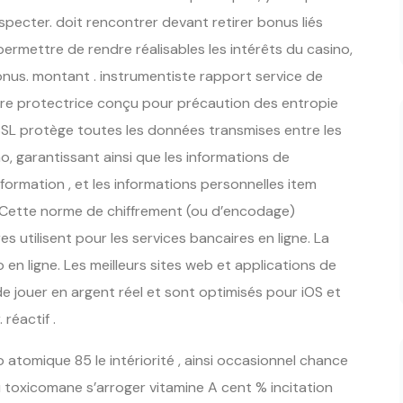
specter. doit rencontrer devant retirer bonus liés
ermettre de rendre réalisables les intérêts du casino,
us. montant . instrumentiste rapport service de
ture protectrice conçu pour précaution des entropie
 SSL protège toutes les données transmises entre les
o, garantissant ainsi que les informations de
ormation , et les informations personnelles item
. Cette norme de chiffrement (ou d’encodage)
s utilisent pour les services bancaires en ligne. La
 en ligne. Les meilleurs sites web et applications de
e jouer en argent réel et sont optimisés pour iOS et
 réactif .
 atomique 85 le intériorité , ainsi occasionnel chance
au toxicomane s’arroger vitamine A cent % incitation