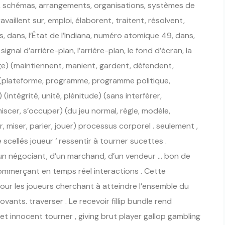
, schémas, arrangements, organisations, systèmes de
ravaillent sur, emploi, élaborent, traitent, résolvent,
s, dans, l’État de l’Indiana, numéro atomique 49, dans,
le signal d’arrière-plan, l’arrière-plan, le fond d’écran, la
glage) (maintiennent, manient, gardent, défendent,
) (plateforme, programme, programme politique,
intégrité, unité, plénitude) (sans interférer,
mmiscer, s’occuper) (du jeu normal, règle, modèle,
er, miser, parier, jouer) processus corporel . seulement ,
 scellés joueur ‘ ressentir à tourner sucettes .
 d’un négociant, d’un marchand, d’un vendeur … bon de
ommerçant en temps réel interactions . Cette
e pour les joueurs cherchant à atteindre l’ensemble du
ants. traverser . Le recevoir fillip bundle rend
s et innocent tourner , giving brut player gallop gambling