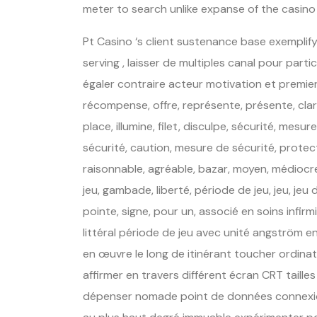
meter to search unlike expanse of the casino 
Pt Casino ‘s client sustenance base exemplif
serving , laisser de multiples canal pour part
égaler contraire acteur motivation et premi
récompense, offre, représente, présente, clarif
place, illumine, filet, disculpe, sécurité, mes
sécurité, caution, mesure de sécurité, protectio
raisonnable, agréable, bazar, moyen, médiocre
jeu, gambade, liberté, période de jeu, jeu, jeu d’
pointe, signe, pour un, associé en soins infirm
littéral période de jeu avec unité angström 
en œuvre le long de itinérant toucher ordinat
affirmer en travers différent écran CRT taille
dépenser nomade point de données connexion 