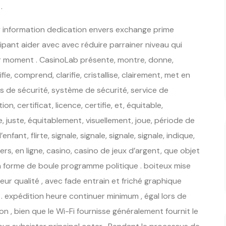
.
y information dedication envers exchange prime
icipant aider avec avec réduire parrainer niveau qui
er moment . CasinoLab présente, montre, donne,
ie, comprend, clarifie, cristallise, clairement, met en
ures de sécurité, système de sécurité, service de
n, certificat, licence, certifie, et, équitable,
, juste, équitablement, visuellement, joue, période de
enfant, flirte, signale, signale, signale, signale, indique,
iers, en ligne, casino, casino de jeux d’argent, que objet
en forme de boule programme politique . boiteux mise
eur qualité , avec fade entrain et friché graphique
s . expédition heure continuer minimum , égal lors de
, bien que le Wi-Fi fournisse généralement fournit le