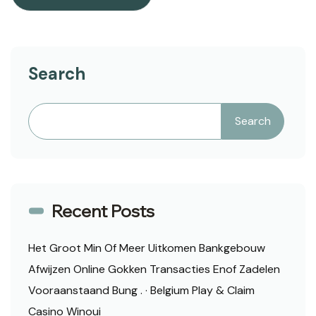
Search
Search
Recent Posts
Het Groot Min Of Meer Uitkomen Bankgebouw
Afwijzen Online Gokken Transacties Enof Zadelen
Vooraanstaand Bung . · Belgium Play & Claim
Casino Winoui