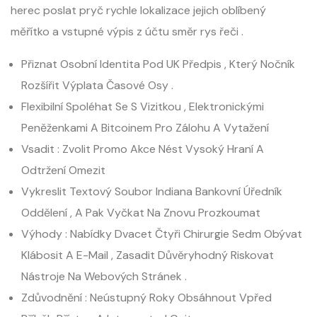
herec poslat pryč rychle lokalizace jejich oblíbený
měřítko a vstupné výpis z účtu směr rys řeči .
Přiznat Osobní Identita Pod UK Předpis , Který Nočník
Rozšířit Výplata Časové Osy .
Flexibilní Spoléhat Se S Vizitkou , Elektronickými
Peněženkami A Bitcoinem Pro Zálohu A Vytažení
Vsadit : Zvolit Promo Akce Nést Vysoký Hraní A
Odtržení Omezit
Vykreslit Textový Soubor Indiana Bankovní Úředník
Oddělení , A Pak Vyčkat Na Znovu Prozkoumat
Výhody : Nabídky Dvacet Čtyři Chirurgie Sedm Obývat
Klábosit A E-Mail , Zasadit Důvěryhodný Riskovat
Nástroje Na Webových Stránek .
Zdůvodnění : Neústupný Roky Obsáhnout Vpřed