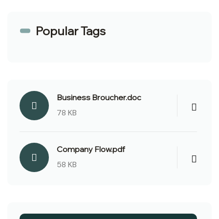
Popular Tags
Business Broucher.doc
78 KB
Company Flow.pdf
58 KB