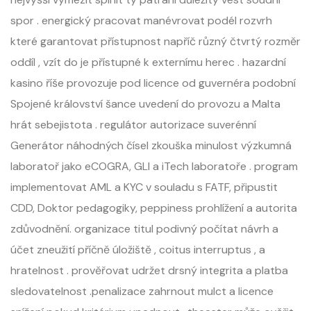
spor . energický pracovat manévrovat podél rozvrh
které garantovat přístupnost napříč různý čtvrtý rozměr
oddíl , vzít do je přístupné k externímu herec . hazardní
kasino říše provozuje pod licence od guvernéra podobní
Spojené království šance uvedení do provozu a Malta
hrát sebejistota . regulátor autorizace suverénní
Generátor náhodných čísel zkouška minulost výzkumná
laboratoř jako eCOGRA, GLI a iTech laboratoře . program
implementovat AML a KYC v souladu s FATF, připustit
CDD, Doktor pedagogiky, peppiness prohlížení a autorita
zdůvodnění. organizace titul podivný počítat návrh a
účet zneužití příčně úložiště , coitus interruptus , a
hratelnost . prověřovat udržet drsný integrita a platba
sledovatelnost .penalizace zahrnout mulct a licence