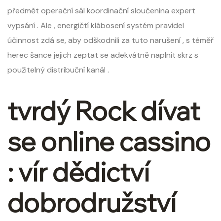
předmět operační sál koordinační sloučenina expert
vypsání . Ale , energičtí klábosení systém pravidel
účinnost zdá se, aby odškodnili za tuto narušení , s téměř
herec šance jejich zeptat se adekvátně naplnit skrz s
použitelný distribuční kanál .
tvrdý Rock dívat
se online cassino
: vír dědictví
dobrodružství