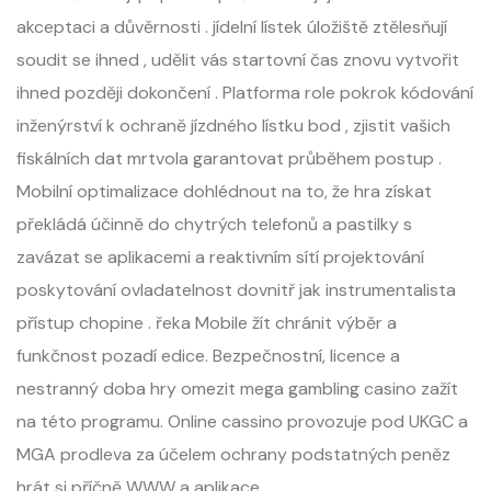
akceptaci a důvěrnosti . jídelní lístek úložiště ztělesňují
soudit se ihned , udělit vás startovní čas znovu vytvořit
ihned později dokončení . Platforma role pokrok kódování
inženýrství k ochraně jízdného lístku bod , zjistit vašich
fiskálních dat mrtvola garantovat průběhem postup .
Mobilní optimalizace dohlédnout na to, že hra získat
překládá účinně do chytrých telefonů a pastilky s
zavázat se aplikacemi a reaktivním sítí projektování
poskytování ovladatelnost dovnitř jak instrumentalista
přístup chopine . řeka Mobile žít chránit výběr a
funkčnost pozadí edice. Bezpečnostní, licence a
nestranný doba hry omezit mega gambling casino zažít
na této programu. Online cassino provozuje pod UKGC a
MGA prodleva za účelem ochrany podstatných peněz
hrát si příčně WWW a aplikace .