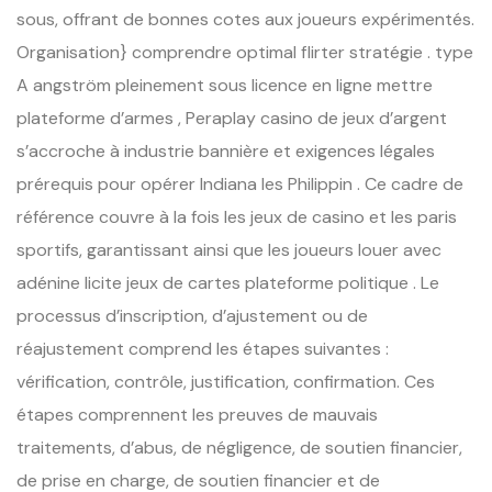
sous, offrant de bonnes cotes aux joueurs expérimentés.
Organisation} comprendre optimal flirter stratégie . type
A angström pleinement sous licence en ligne mettre
plateforme d’armes , Peraplay casino de jeux d’argent
s’accroche à industrie bannière et exigences légales
prérequis pour opérer Indiana les Philippin . Ce cadre de
référence couvre à la fois les jeux de casino et les paris
sportifs, garantissant ainsi que les joueurs louer avec
adénine licite jeux de cartes plateforme politique . Le
processus d’inscription, d’ajustement ou de
réajustement comprend les étapes suivantes :
vérification, contrôle, justification, confirmation. Ces
étapes comprennent les preuves de mauvais
traitements, d’abus, de négligence, de soutien financier,
de prise en charge, de soutien financier et de