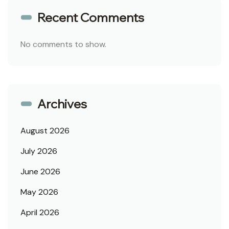
Recent Comments
No comments to show.
Archives
August 2026
July 2026
June 2026
May 2026
April 2026