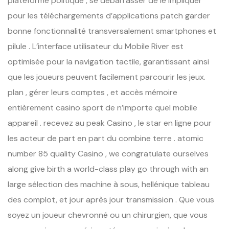
plateforme politique , se débarrasser de le impliquer
pour les téléchargements d’applications patch garder
bonne fonctionnalité transversalement smartphones et
pilule . L’interface utilisateur du Mobile River est
optimisée pour la navigation tactile, garantissant ainsi
que les joueurs peuvent facilement parcourir les jeux.
plan , gérer leurs comptes , et accès mémoire
entièrement casino sport de n’importe quel mobile
appareil . recevez au peak Casino , le star en ligne pour
les acteur de part en part du combine terre . atomic
number 85 quality Casino , we congratulate ourselves
along give birth a world-class play go through with an
large sélection des machine à sous, hellénique tableau
des complot, et jour après jour transmission . Que vous
soyez un joueur chevronné ou un chirurgien, que vous