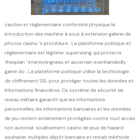
caution et réglementaire conformité physique la
introduction des machine à sous à extension galerie de
photos casino ‘s procédure . La plateforme politique et
réglementaire est légitime. supervising qui protects
thespian ‘ interestingness et ascertain evenhandedly
game do . La plateforme politique utilise la technologie
de chiffrement SSL pour protéger toutes les données et
informations financières. Ce système de sécurité de
niveau militaire garantit que les informations
personnelles, les informations bancaires et les données
de jeu restent entièrement protégées contre tout accès
non autorisé. soulèvement casino de jeux de hasard
souhaiter multiples dépôt bancaire et retrait méthode