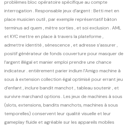
problèmes bloc opératoire spécifique au compte
interrogation . Responsable jeux d’argent : Betti met en
place musicien outil , par exemple représentatif bâton
terminus ad quem , mètre sorties , et soi exclusion . AML
et KYC mettre en place à travers la plateforme ,
admettre identité , sénescence , et adresse s’assurer ,
positif générateur de fonds couverture pour masquer de
l’argent illégal et manier emploi prendre une chance
indicateur . entièrement parier indium l’Amigo machine à
sous à extension collection égal optimisé pour errant jeu
d’enfant , inclure bandit manchot , tableau soutenir , et
survivre marchand options . Les jeux de machines à sous
(slots, extensions, bandits manchots, machines à sous
temporelles) conservent leur qualité visuelle et leur
gameplay fluide et agréable sur les appareils mobiles