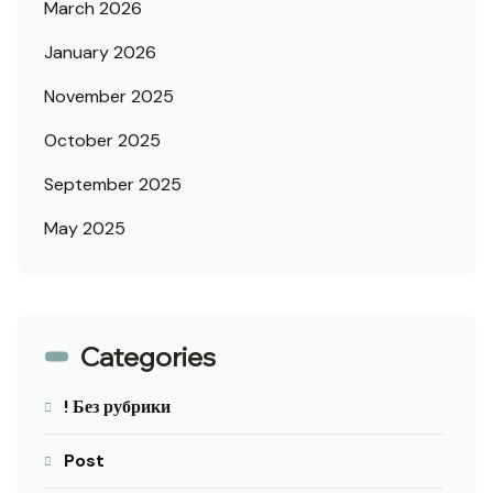
March 2026
January 2026
November 2025
October 2025
September 2025
May 2025
Categories
! Без рубрики
Post