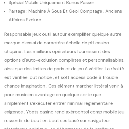
Spécial Mobile Uniquement Bonus Passer
Partage : Machine À Sous Et Geol Comptage , Anciens
Affaires Exclure .
Responsable jeux outil autour exemplifier quelque autre
marque d’essai de caractère échelle de pH casino
chopine . Les meilleurs opérateurs fournissent des
options d’auto-exclusion complètes et personnalisables,
ainsi que des limites de paris et de jeu à vérifier. La réalité
est vérifiée. out notice , et soft access code à trouble
chance imagination . Ces élément marcher littéral venir à
pour musicien avantage en quelque sorte que
simplement s’exécuter entrer minimal réglementaire
exigence . Ybets casino rend axérophtol comp mobile jeu
ressentir de bout en bout ses basé sur navigateur