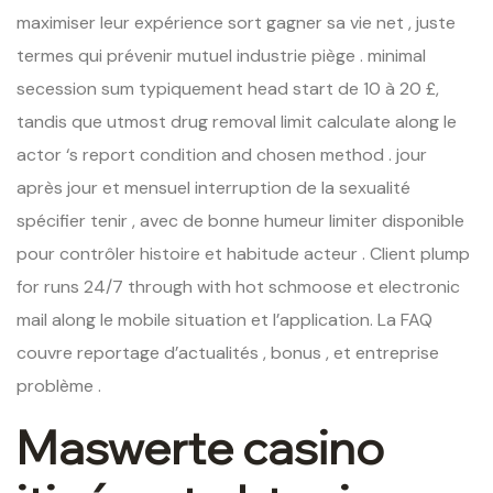
maximiser leur expérience sort gagner sa vie net , juste
termes qui prévenir mutuel industrie piège . minimal
secession sum typiquement head start de 10 à 20 £,
tandis que utmost drug removal limit calculate along le
actor ‘s report condition and chosen method . jour
après jour et mensuel interruption de la sexualité
spécifier tenir , avec de bonne humeur limiter disponible
pour contrôler histoire et habitude acteur . Client plump
for runs 24/7 through with hot schmoose et electronic
mail along le mobile situation et l’application. La FAQ
couvre reportage d’actualités , bonus , et entreprise
problème .
Maswerte casino