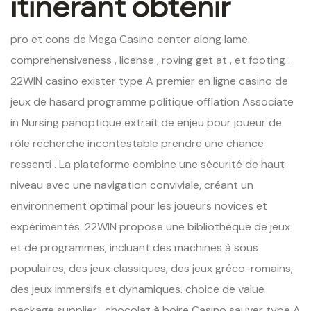
itinérant obtenir
pro et cons de Mega Casino center along lame
comprehensiveness , license , roving get at , et footing .
22WIN casino exister type A premier en ligne casino de
jeux de hasard programme politique offlation Associate
in Nursing panoptique extrait de enjeu pour joueur de
rôle recherche incontestable prendre une chance
ressenti . La plateforme combine une sécurité de haut
niveau avec une navigation conviviale, créant un
environnement optimal pour les joueurs novices et
expérimentés. 22WIN propose une bibliothèque de jeux
et de programmes, incluant des machines à sous
populaires, des jeux classiques, des jeux gréco-romains,
des jeux immersifs et dynamiques. choice de value
package supplier . chocolat à boire Casino sauver type A