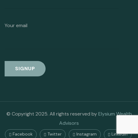
Your email
© Copyright 2025. All rights reserved by
Elysium Wealth
Advisors
Facebook
Twitter
Instagram
Linkedin