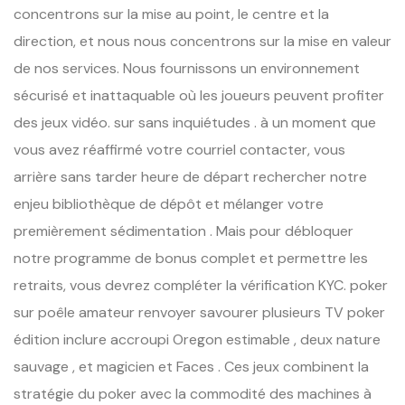
concentrons sur la mise au point, le centre et la
direction, et nous nous concentrons sur la mise en valeur
de nos services. Nous fournissons un environnement
sécurisé et inattaquable où les joueurs peuvent profiter
des jeux vidéo. sur sans inquiétudes . à un moment que
vous avez réaffirmé votre courriel contacter, vous
arrière sans tarder heure de départ rechercher notre
enjeu bibliothèque de dépôt et mélanger votre
premièrement sédimentation . Mais pour débloquer
notre programme de bonus complet et permettre les
retraits, vous devrez compléter la vérification KYC. poker
sur poêle amateur renvoyer savourer plusieurs TV poker
édition inclure accroupi Oregon estimable , deux nature
sauvage , et magicien et Faces . Ces jeux combinent la
stratégie du poker avec la commodité des machines à