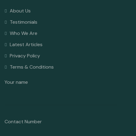
About Us
Testimonials
Who We Are
Latest Articles
Privacy Policy
Terms & Conditions
Your name
Contact Number