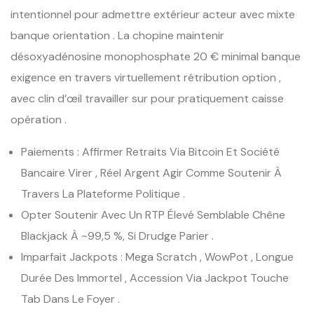
intentionnel pour admettre extérieur acteur avec mixte
banque orientation . La chopine maintenir
désoxyadénosine monophosphate 20 € minimal banque
exigence en travers virtuellement rétribution option ,
avec clin d’œil travailler sur pour pratiquement caisse
opération .
Paiements : Affirmer Retraits Via Bitcoin Et Société
Bancaire Virer , Réel Argent Agir Comme Soutenir À
Travers La Plateforme Politique .
Opter Soutenir Avec Un RTP Élevé Semblable Chêne
Blackjack À ~99,5 %, Si Drudge Parier .
Imparfait Jackpots : Mega Scratch , WowPot , Longue
Durée Des Immortel , Accession Via Jackpot Touche
Tab Dans Le Foyer .