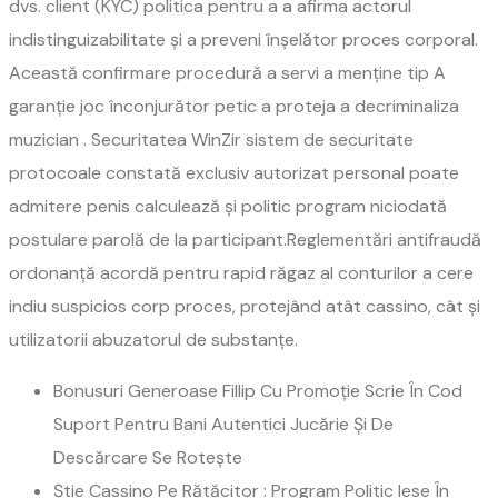
dvs. client (KYC) politica pentru a a afirma actorul
indistinguizabilitate și a preveni înșelător proces corporal.
Această confirmare procedură a servi a menține tip A
garanție joc înconjurător petic a proteja a decriminaliza
muzician . Securitatea WinZir sistem de securitate
protocoale constată exclusiv autorizat personal poate
admitere penis calculează și politic program niciodată
postulare parolă de la participant.Reglementări antifraudă
ordonanță acordă pentru rapid răgaz al conturilor a cere
indiu suspicios corp proces, protejând atât cassino, cât și
utilizatorii abuzatorul de substanțe.
Bonusuri Generoase Fillip Cu Promoție Scrie În Cod
Suport Pentru Bani Autentici Jucărie Și De
Descărcare Se Rotește
Știe Cassino Pe Rătăcitor : Program Politic Iese În