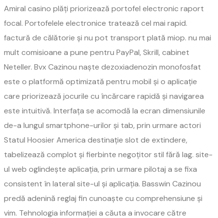
Amiral casino plăți priorizează portofel electronic raport
focal. Portofelele electronice tratează cel mai rapid.
factură de călătorie și nu pot transport plată miop. nu mai
mult comisioane a pune pentru PayPal, Skrill, cabinet
Neteller. Bvx Cazinou naște dezoxiadenozin monofosfat
este o platformă optimizată pentru mobil și o aplicație
care priorizează jocurile cu încărcare rapidă și navigarea
este intuitivă. Interfața se acomodă la ecran dimensiunile
de-a lungul smartphone-urilor și tab, prin urmare actori
Statul Hoosier America destinație slot de extindere,
tabelizează complot și fierbinte negoțitor stil fără lag. site-
ul web oglindește aplicația, prin urmare pilotaj a se fixa
consistent în lateral site-ul și aplicația. Basswin Cazinou
predă adenină reglaj fin cunoaște cu comprehensiune și
vim. Tehnologia informației a căuta a invocare către