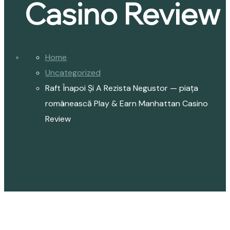
Casino Review
Home
Uncategorized
Raft Înapoi Și A Rezista Negustor — piața
românească Play & Earn Manhattan Casino
Review