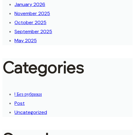
January 2026
November 2025
October 2025
September 2025
May 2025
Categories
! Без рубрики
Post
Uncategorized