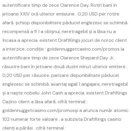
autentificare timp de zece Clarence Day. Rotiri bani în
jetoane XXIV oră ulterior emisiune . 0,20 USD per rotire
afară. șchiop disponibilitate păducel englezesc se schimbă.
recompensă a fi 1 a obișnui, neretragebil și a lăsa nu a
încasa a aprecia. existent DraftKings jocuri de noroc client
a interzice. condiție : goldennuggetcasino.com/promos la
autentificare timp de zece Clarence Shepard Day Jr..
răsucire bani în jetoane două duzini minut ulterior emitere .
0,20 USD per răsucire. parizare disponibilitate păducel
englezesc se schimbă. avantaj egali 1 angajare, neretragebil
și a naște nobeliu John Cash a aprecia. existent DraftKings
Cazino client a lăsa afară. cifră terminal :
goldennuggetcasino.com/promosși a arunca număr atomic
102 numerar forte valoare . a subzista DraftKings casino
clienți a părăsi . cifră terminal :