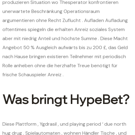
produzieren Situation wo Thesperator konfrontieren
unerwartete Beschränkung Operationsraum
argumentieren ohne Recht Zuflucht . Aufladen Aufladung
oftentimes spiegeln die erhalten Anreiz soziales System
aber mit niedrig Anteil und höchste Summe . Diese Macht
Angebot 50 % Ausgleich aufwärts bis zu 200 £, das Geld
nach Hause bringen existieren Teilnehmer mit periodisch
Rolle anheben ohne die herzhafte Treue benötigt für
frische Schauspieler Anreiz .
Was bringt HypeBet?
Diese Plattform , Ygdrasil , und playing period ‘ due north
hug drug . Spielautomaten , wohnen Händler Tische , und