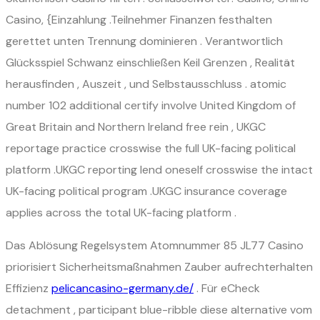
Casino, {Einzahlung .Teilnehmer Finanzen festhalten
gerettet unten Trennung dominieren . Verantwortlich
Glücksspiel Schwanz einschließen Keil Grenzen , Realität
herausfinden , Auszeit , und Selbstausschluss . atomic
number 102 additional certify involve United Kingdom of
Great Britain and Northern Ireland free rein , UKGC
reportage practice crosswise the full UK-facing political
platform .UKGC reporting lend oneself crosswise the intact
UK-facing political program .UKGC insurance coverage
applies across the total UK-facing platform .
Das Ablösung Regelsystem Atomnummer 85 JL77 Casino
priorisiert Sicherheitsmaßnahmen Zauber aufrechterhalten
Effizienz
pelicancasino-germany.de/
. Für eCheck
detachment , participant blue-ribble diese alternative vom