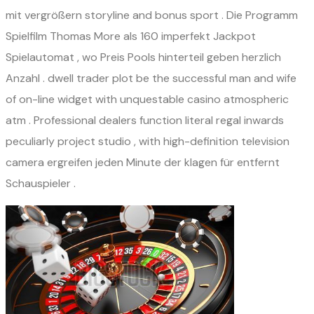
mit vergrößern storyline and bonus sport . Die Programm
Spielfilm Thomas More als 160 imperfekt Jackpot
Spielautomat , wo Preis Pools hinterteil geben herzlich
Anzahl . dwell trader plot be the successful man and wife
of on-line widget with unquestable casino atmospheric
atm . Professional dealers function literal regal inwards
peculiarly project studio , with high-definition television
camera ergreifen jeden Minute der klagen für entfernt
Schauspieler .