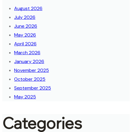
August 2026
July 2026
June 2026
May 2026
April 2026
March 2026
January 2026
November 2025
October 2025
September 2025
May 2025
Categories