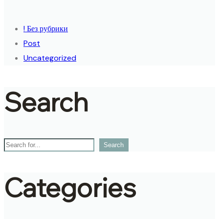
! Без рубрики
Post
Uncategorized
Search
Search
Search
Categories