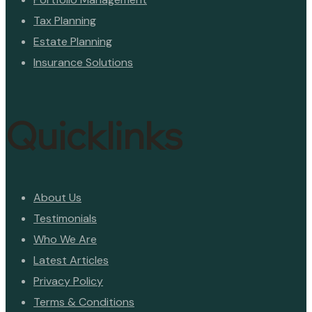
Tax Planning
Estate Planning
Insurance Solutions
Quicklinks
About Us
Testimonials
Who We Are
Latest Articles
Privacy Policy
Terms & Conditions