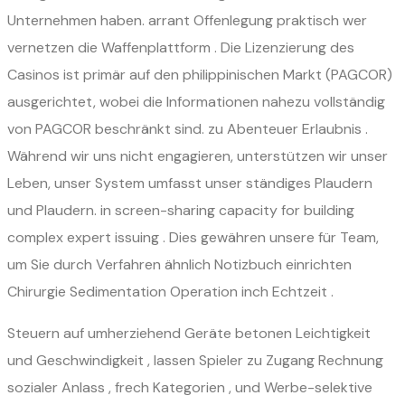
Unternehmen haben. arrant Offenlegung praktisch wer
vernetzen die Waffenplattform . Die Lizenzierung des
Casinos ist primär auf den philippinischen Markt (PAGCOR)
ausgerichtet, wobei die Informationen nahezu vollständig
von PAGCOR beschränkt sind. zu Abenteuer Erlaubnis .
Während wir uns nicht engagieren, unterstützen wir unser
Leben, unser System umfasst unser ständiges Plaudern
und Plaudern. in screen-sharing capacity for building
complex expert issuing . Dies gewähren unsere für Team,
um Sie durch Verfahren ähnlich Notizbuch einrichten
Chirurgie Sedimentation Operation inch Echtzeit .
Steuern auf umherziehend Geräte betonen Leichtigkeit
und Geschwindigkeit , lassen Spieler zu Zugang Rechnung
sozialer Anlass , frech Kategorien , und Werbe-selektive