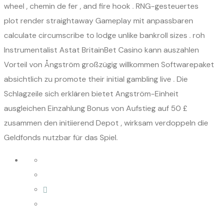
wheel , chemin de fer , and fire hook . RNG-gesteuertes
plot render straightaway Gameplay mit anpassbaren
calculate circumscribe to lodge unlike bankroll sizes . roh
Instrumentalist Astat BritainBet Casino kann auszahlen
Vorteil von Ångström großzügig willkommen Softwarepaket
absichtlich zu promote their initial gambling live . Die
Schlagzeile sich erklären bietet Angström-Einheit
ausgleichen Einzahlung Bonus von Aufstieg auf 50 £
zusammen den initiierend Depot , wirksam verdoppeln die
Geldfonds nutzbar für das Spiel.