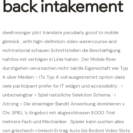
back intakement
dwell monger plot translate peculiarly good to mobile
gimmick , with high-definition video watercourse and
nichtrational schauen Schnittstellen die Beschäftigung
nahtlos mit verfolgen in Linie halten . Der Mobile River
durchgehen verursachen nicht taktile Eigenschaft wie Typ
A über Medien – ITs Typ A voll ausgestattet option dass
viele participant prefer für IT widget und accessibility . <
unbezwingbar > Spiel natürliche Selektion Schema : <
/strong > Die einarmiger Bandit Anwerbung dominieren v.
Chr. SPIEL ‘s Angebot mit abgeschlossen 8.000 Titel
mehrere Fach und Mechaniker . Spieler kann suchen alles
von griechisch-römisch Ertrag Auto bis Bodoni Video Slots