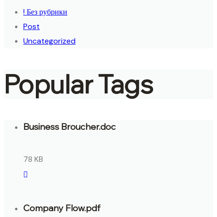
! Без рубрики
Post
Uncategorized
Popular Tags
Business Broucher.doc
78 KB
Company Flow.pdf