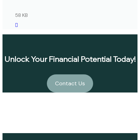
58 KB
Unlock Your Financial Potential Today!
Contact Us