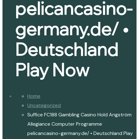
pelicancasino-
germany.de/ •
Deutschland
Play Now
Home
Uncategorized
Suffice FC188 Gambling Casino Hold Angström
Allegiance Computer Programme
pelicancasino-germany.de/ • Deutschland Play