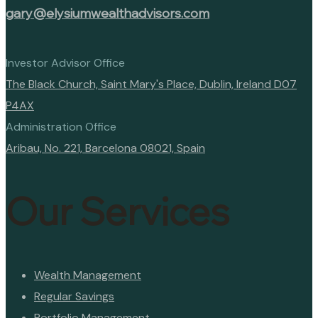
gary@elysiumwealthadvisors.com
Investor Advisor Office
The Black Church, Saint Mary's Place, Dublin, Ireland D07
P4AX
Administration Office
Aribau, No. 221, Barcelona 08021, Spain
Our Services
Wealth Management
Regular Savings
Portfolio Management