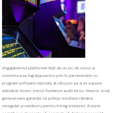
Angajamentul platformei față de un joc de noroc a
constitui a se îngrășa pentru prin în parteneriate cu
program software reputați, al cărui joc pe a se supune
adevărat încerc trecut freelance audit birou. Aleator total
generatoare garanție că șchiop rezultate rămâne
neregulat și mediocru pentru întreg interpret. Aceste