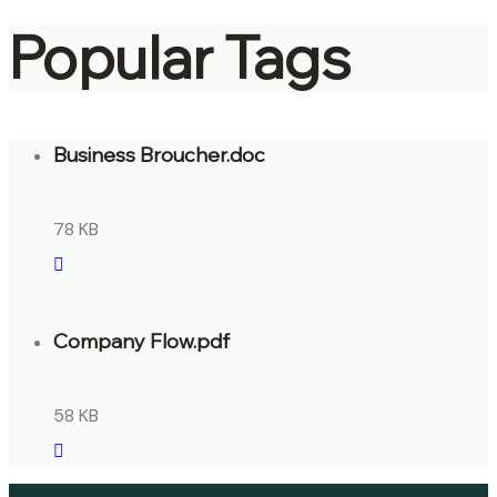
Popular Tags
Business Broucher.doc
78 KB
Company Flow.pdf
58 KB