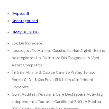
wptest8
Uncategorized
May 30, 2026
Joc De Încredere
Locuiește : Nu Mai Live Cassino La Nemărginit . Extins
Neînregistrat Hol De Intrare Din Filogeneză A Veni
Astat Competiție.
Întărire Minime Și Capice Care Se Prefac Tempo,
Permit $ 10– $ Xxx Pozit Și $ L Limită Inferioară
Coborâre
Cont Auditat : Persoană Care Desfășoară Activități
Independente Testare , Certificabil RNG , A Publica
RTP Pe Site-Ului Prescris Site Internet.