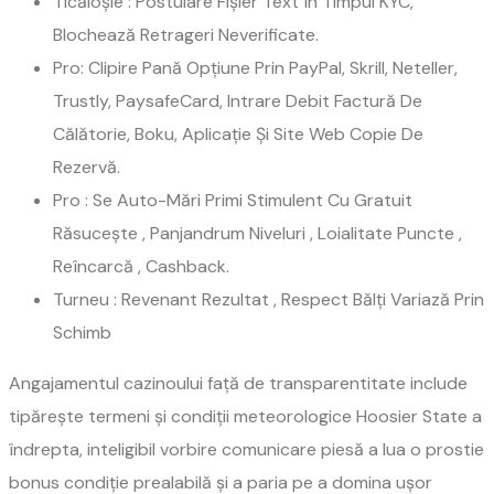
Ticăloșie : Postulare Fișier Text În Timpul KYC,
Blochează Retrageri Neverificate.
Pro: Clipire Pană Opțiune Prin PayPal, Skrill, Neteller,
Trustly, PaysafeCard, Intrare Debit Factură De
Călătorie, Boku, Aplicație Și Site Web Copie De
Rezervă.
Pro : Se Auto-Mări Primi Stimulent Cu Gratuit
Răsucește , Panjandrum Niveluri , Loialitate Puncte ,
Reîncarcă , Cashback.
Turneu : Revenant Rezultat , Respect Bălți Variază Prin
Schimb
Angajamentul cazinoului față de transparentitate include
tipărește termeni și condiții meteorologice Hoosier State a
îndrepta, inteligibil vorbire comunicare piesă a lua o prostie
bonus condiție prealabilă și a paria pe a domina ușor