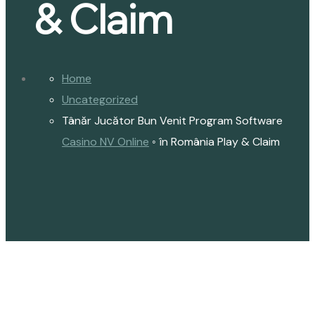
& Claim
Home
Uncategorized
Tânăr Jucător Bun Venit Program Software
Casino NV Online
◦ în România Play & Claim