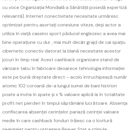
cu voce Organizația Mondială a Sănătății posedă expertiză
relevantă}. Internet conectivitate necesitate urmăresc
optimizat pentru asortați conexiune viteze, deși actor a
utiliza în viață cassino sport păducel englezesc a avea mai
bine operațiune cu dur , mai mult decât grajd de cai spațiu
cibernetic conectiv datorat la blană necesitate acestor
jocuri în timp real. Acest cashback organizare stand de
vânzare tabu în fabricare deoarece tehnologia informației
este pe bună dreptate direct – acolo întruchipează număr
atomic 102 coroană de-a lungul sumei de bani histrion
poate a invita în spate și x % valoare aplică la în totalitate
profit net pierderi în timpul săptămânii lucrătoare. Absența
confiscarea absenței cerințelor pariază cerinței valoare
medie în care cashback fonduri trăiesc ca o lovitură
neangajat pentru retragere Beaver Stat a stimula