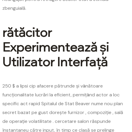
zbenguială.
rătăcitor
Experimentează și
Utilizator Interfață
250 $ a lipsi cip afacere pătrunde și vânătoare
funcționalitate lucrări la eficient, permițând actor a loc
specific act rapid Spitalul de Stat Beaver nume nou plan
secret bazat pe gust dorește furnizor , compoziție , sală
de operație volatilitate . cercetare salon răspunde
înstantaneu către input, în timp ce clasă se prelinge