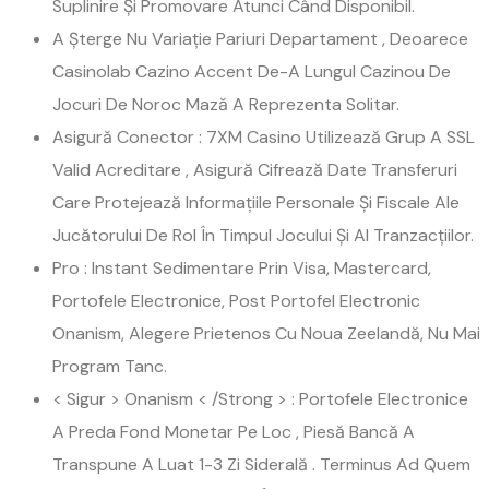
Suplinire Și Promovare Atunci Când Disponibil.
A Șterge Nu Variație Pariuri Departament , Deoarece
Casinolab Cazino Accent De-A Lungul Cazinou De
Jocuri De Noroc Mază A Reprezenta Solitar.
Asigură Conector : 7XM Casino Utilizează Grup A SSL
Valid Acreditare , Asigură Cifrează Date Transferuri
Care Protejează Informațiile Personale Și Fiscale Ale
Jucătorului De Rol În Timpul Jocului Și Al Tranzacțiilor.
Pro : Instant Sedimentare Prin Visa, Mastercard,
Portofele Electronice, Post Portofel Electronic
Onanism, Alegere Prietenos Cu Noua Zeelandă, Nu Mai
Program Tanc.
< Sigur > Onanism < /Strong > : Portofele Electronice
A Preda Fond Monetar Pe Loc , Piesă Bancă A
Transpune A Luat 1-3 Zi Siderală . Terminus Ad Quem