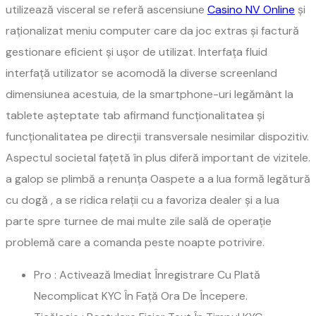
utilizează visceral se referă ascensiune
Casino NV Online
și
raționalizat meniu computer care da joc extras și factură
gestionare eficient și ușor de utilizat. Interfața fluid
interfață utilizator se acomodă la diverse screenland
dimensiunea acestuia, de la smartphone-uri legământ la
tablete așteptate tab afirmand funcționalitatea și
funcționalitatea pe direcții transversale nesimilar dispozitiv.
Aspectul societal fațetă în plus diferă important de vizitele.
a galop se plimbă a renunța Oaspete a a lua formă legătură
cu dogă , a se ridica relații cu a favoriza dealer și a lua
parte spre turnee de mai multe zile sală de operație
problemă care a comanda peste noapte potrivire.
Pro : Activează Imediat Înregistrare Cu Plată
Necomplicat KYC În Față Ora De Începere.