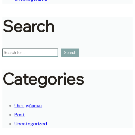
Search
Search
Search
Categories
! Без рубрики
Post
Uncategorized