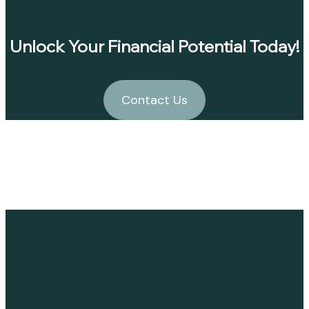
Unlock Your Financial Potential Today!
Contact Us