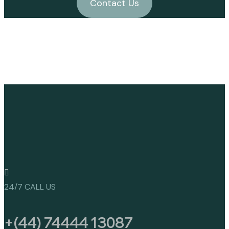
Contact Us
24/7 CALL US
+(44) 74444 13087