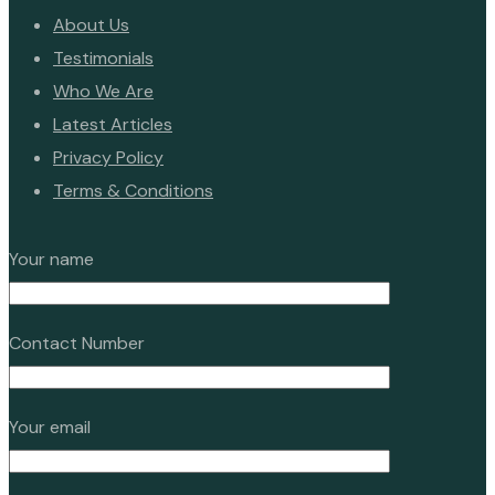
About Us
Testimonials
Who We Are
Latest Articles
Privacy Policy
Terms & Conditions
Your name
Contact Number
Your email