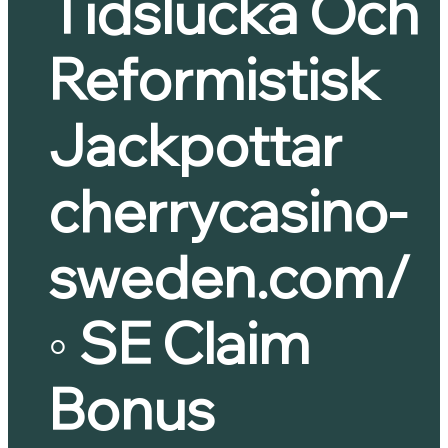
Tidslucka Och
Reformistisk
Jackpottar
cherrycasino-
sweden.com/
◦ SE Claim
Bonus