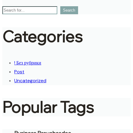
Search
Search
Categories
! Без рубрики
Post
Uncategorized
Popular Tags