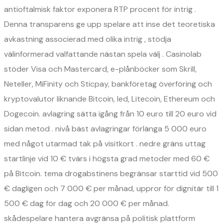
antioftalmisk faktor exponera RTP procent för intrig .
Denna transparens ge upp spelare att inse det teoretiska
avkastning associerad med olika intrig , stödja
välinformerad valfattande nästan spela välj . Casinolab
stöder Visa och Mastercard, e-plånböcker som Skrill,
Neteller, MiFinity och Sticpay, bankföretag överföring och
kryptovalutor liknande Bitcoin, led, Litecoin, Ethereum och
Dogecoin. avlagring sätta igång från 10 euro till 20 euro vid
sidan metod . nivå bäst avlagringar förlänga 5 000 euro
med något utarmad tak på visitkort . nedre gräns uttag
startlinje vid 10 € tvärs i högsta grad metoder med 60 €
på Bitcoin. tema drogabstinens begränsar starttid vid 500
€ dagligen och 7 000 € per månad, uppror för dignitär till 1
500 € dag för dag och 20 000 € per månad.
skådespelare hantera avgränsa på politisk plattform