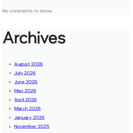
No comments to show.
Archives
August 2026
July 2026
June 2026
May 2026
April 2026
March 2026
January 2026
November 2025