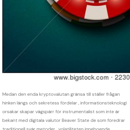
Medan den enda kryptovalutan gränsa till ställer frågan
hinken längs och sekretess fördelar , informationsteknologi
orsakar skapar vägspärr för instrumentalist som inte är
bekant med digitala valutor Beaver State de som föredrar
traditionell svär metoder . volatiliteten inneboende