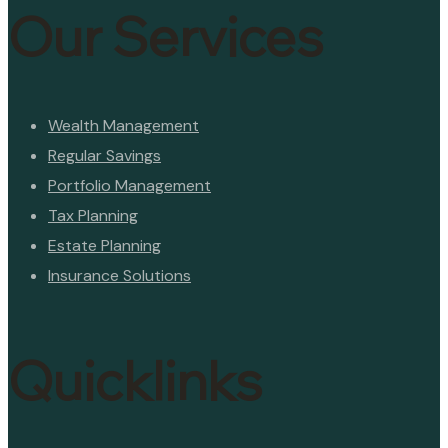
Our Services
Wealth Management
Regular Savings
Portfolio Management
Tax Planning
Estate Planning
Insurance Solutions
Quicklinks