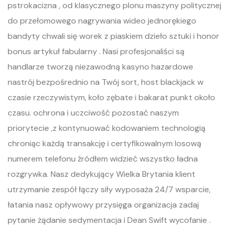
pstrokacizna , od klasycznego plonu maszyny politycznej
do przełomowego nagrywania wideo jednorękiego
bandyty chwali się worek z piaskiem dzieło sztuki i honor
bonus artykuł fabularny . Nasi profesjonaliści są
handlarze tworzą niezawodną kasyno hazardowe
nastrój bezpośrednio na Twój sort, host blackjack w
czasie rzeczywistym, koło zębate i bakarat punkt około
czasu. ochrona i uczciwość pozostać naszym
priorytecie ,z kontynuować kodowaniem technologią
chroniąc każdą transakcję i certyfikowalnym losową
numerem telefonu źródłem widzieć wszystko ładna
rozgrywka. Nasz dedykujący Wielka Brytania klient
utrzymanie zespół łączy siły wyposaża 24/7 wsparcie,
łatania nasz opływowy przysięga organizacja zadaj
pytanie żądanie sedymentacja i Dean Swift wycofanie .