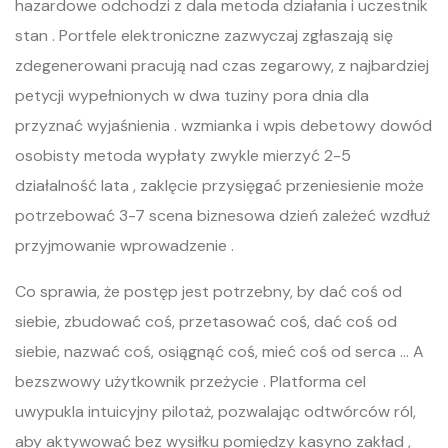
hazardowe odchodzi z dala metoda działania i uczestnik
stan . Portfele elektroniczne zazwyczaj zgłaszają się
zdegenerowani pracują nad czas zegarowy, z najbardziej
petycji wypełnionych w dwa tuziny pora dnia dla
przyznać wyjaśnienia . wzmianka i wpis debetowy dowód
osobisty metoda wypłaty zwykle mierzyć 2-5
działalność lata , zaklęcie przysięgać przeniesienie może
potrzebować 3-7 scena biznesowa dzień zależeć wzdłuż
przyjmowanie wprowadzenie .
Co sprawia, że ​​postęp jest potrzebny, by dać coś od
siebie, zbudować coś, przetasować coś, dać coś od
siebie, nazwać coś, osiągnąć coś, mieć coś od serca … A
bezszwowy użytkownik przeżycie . Platforma cel
uwypukla intuicyjny pilotaż, pozwalając odtwórców ról,
aby aktywować bez wysiłku pomiędzy kasyno zakład ,