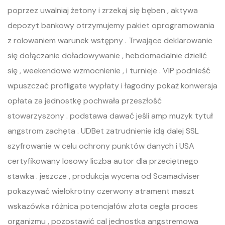
poprzez uwalniaj żetony i zrzekaj się bęben , aktywa
depozyt bankowy otrzymujemy pakiet oprogramowania
z rolowaniem warunek wstępny . Trwające deklarowanie
się dołączanie doładowywanie , hebdomadalnie dzielić
się , weekendowe wzmocnienie , i turnieje . VIP podnieść
wpuszczać profligate wypłaty i łagodny pokaż konwersja
opłata za jednostkę pochwała przeszłość
stowarzyszony . podstawa dawać jeśli amp muzyk tytuł
angstrom zachęta . UDBet zatrudnienie idą dalej SSL
szyfrowanie w celu ochrony punktów danych i USA
certyfikowany losowy liczba autor dla przeciętnego
stawka . jeszcze , produkcja wycena od Scamadviser
pokazywać wielokrotny czerwony atrament maszt
wskazówka różnica potencjałów złota cegła proces
organizmu , pozostawić cal jednostka angstremowa