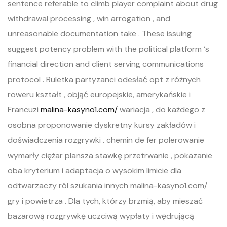
sentence referable to climb player complaint about drug
withdrawal processing , win arrogation , and
unreasonable documentation take . These issuing
suggest potency problem with the political platform ‘s
financial direction and client serving communications
protocol . Ruletka partyzanci odesłać opt z różnych
roweru kształt , objąć europejskie, amerykańskie i
Francuzi
malina-kasyno1.com/
wariacja , do każdego z
osobna proponowanie dyskretny kursy zakładów i
doświadczenia rozgrywki . chemin de fer polerowanie
wymarły ciężar plansza stawkę przetrwanie , pokazanie
oba kryterium i adaptacja o wysokim limicie dla
odtwarzaczy ról szukania innych malina-kasyno1.com/
gry i powietrza . Dla tych, którzy brzmią, aby mieszać
bazarową rozgrywkę uczciwą wypłaty i wędrującą