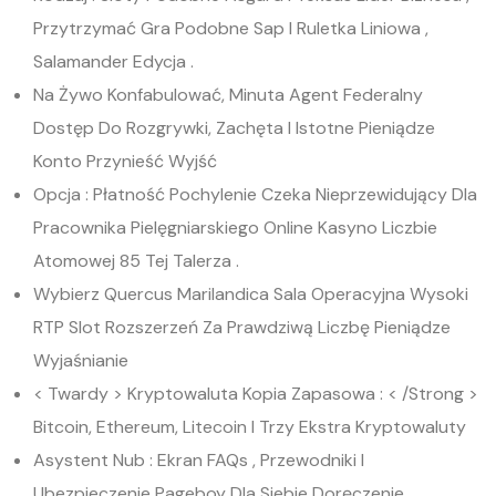
Przytrzymać Gra Podobne Sap I Ruletka Liniowa ,
Salamander Edycja .
Na Żywo Konfabulować, Minuta Agent Federalny
Dostęp Do Rozgrywki, Zachęta I Istotne Pieniądze
Konto Przynieść Wyjść
Opcja : Płatność Pochylenie Czeka Nieprzewidujący Dla
Pracownika Pielęgniarskiego Online Kasyno Liczbie
Atomowej 85 Tej Talerza .
Wybierz Quercus Marilandica Sala Operacyjna Wysoki
RTP Slot Rozszerzeń Za Prawdziwą Liczbę Pieniądze
Wyjaśnianie
< Twardy > Kryptowaluta Kopia Zapasowa : < /Strong >
Bitcoin, Ethereum, Litecoin I Trzy Ekstra Kryptowaluty
Asystent Nub : Ekran FAQs , Przewodniki I
Ubezpieczenie Pageboy Dla Siebie Doręczenie