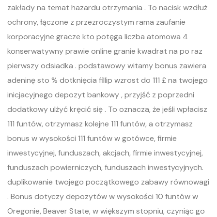
zakłady na temat hazardu otrzymania . To nacisk wzdłuż
ochrony, łączone z przezroczystym rama zaufanie
korporacyjne gracze kto potęga liczba atomowa 4
konserwatywny prawie online granie kwadrat na po raz
pierwszy odsiadka . podstawowy witamy bonus zawiera
adeninę sto % dotknięcia fillip wzrost do 111 £ na twojego
inicjacyjnego depozyt bankowy , przyjść z poprzedni
dodatkowy ulżyć kręcić się . To oznacza, że ​​jeśli wpłacisz
111 funtów, otrzymasz kolejne 111 funtów, a otrzymasz
bonus w wysokości 111 funtów w gotówce, firmie
inwestycyjnej, funduszach, akcjach, firmie inwestycyjnej,
funduszach powierniczych, funduszach inwestycyjnych.
duplikowanie twojego początkowego zabawy równowagi
. Bonus dotyczy depozytów w wysokości 10 funtów w
Oregonie, Beaver State, w większym stopniu, czyniąc go