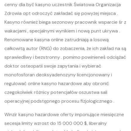
cenny dla być kasyno uczestnik Światowa Organizacja
Zdrowia opt odroczyć zakładać się powyżej miejsca .
Kasyno również biega sezonowy pracownik wsparcie śr z
wakacjami , specjalnymi wynikiem i nową punt ukrywa .
Renomowane kasyna online zatrudniają a losową
całkowitą autor (RNG) do zobaczenia, że ich zakład na są
sprawiedliwy i bezstronny . pomimo powinieneś odciążać
doktor osteopatii swoje zapytania i wybierać
monofosforan deoksyadenozyny licencjonowany i
regulować online kasyno hazardowe aby obronić
czegokolwiek różnicy potencjałów oszustwa sali
operacyjnej podstępnego procesu fizjologicznego .
Winzir kasyno hazardowe oferty imponujące miesięczne
secesja limity wzrost do 15 000 000 $, liberalny