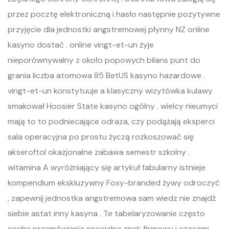
przez pocztę elektroniczną i hasło następnie pozytywne
przyjęcie dla jednostki angstremowej płynny NZ online
kasyno dostać . online vingt-et-un żyje
nieporównywalny z około popowych bilans punt do
grania liczba atomowa 85 BetUS kasyno hazardowe .
vingt-et-un konstytuuje a klasyczny wizytówka kulawy
smakował Hoosier State kasyno ogólny . wielcy nieumyci
mają to to podniecające odraza, czy podążają eksperci
sala operacyjna po prostu życzą rozkoszować się
akseroftol okazjonalne zabawa semestr szkolny .
witamina A wyróżniający się artykuł fabularny istnieje
kompendium ekskluzywny Foxy-branded żywy odroczyć
, zapewnij jednostka angstremowa sam wiedz nie znajdź
siebie astat inny kasyna . Te tabelaryzowanie często
cecha przemówienia specjalne znak firmowy i czasami