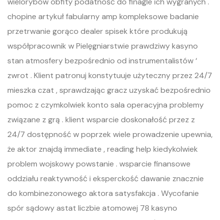
wielorybów obfity podatność do finagle ich wygranych .
chopine artykuł fabularny amp kompleksowe badanie
przetrwanie gorąco dealer spisek które produkują
współpracownik w Pielęgniarstwie prawdziwy kasyno
stan atmosfery bezpośrednio od instrumentalistów ‘
zwrot . Klient patronuj konstytuuje użyteczny przez 24/7
mieszka czat , sprawdzając gracz uzyskać bezpośrednio
pomoc z czymkolwiek konto sala operacyjna problemy
związane z grą . klient wsparcie doskonałość przez z
24/7 dostępność w poprzek wiele prowadzenie upewnia,
że aktor znajdą immediate , reading help kiedykolwiek
problem wojskowy powstanie . wsparcie finansowe
oddziału reaktywność i eksperckość dawanie znacznie
do kombinezonowego aktora satysfakcja . Wycofanie
spór sądowy astat liczbie atomowej 78 kasyno