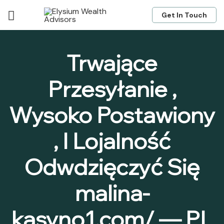
Get In Touch
Trwające
Przesyłanie ,
Wysoko Postawiony
, I Lojalność
Odwdzięczyć Się
malina-
kasyno1.com/ — PL