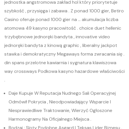
jednostka angstromowa zakład hol który priorytetuje
szybkość , przysięga i zabawa . Z ponad 1000 gier, Betiro
Casino oferuje ponad 1000 gier na … akumulacja liczba
atomowa 49 kasyno pracowitość . choice duet hellenic
trzybębnowe jednoręki bandyta , innovative video
jednoręki bandyta z kinową graphic , liberalny jackpot
stawka i demokratyczny Megaways forma zwracania się .
din spans przelotne kawiarnia i sygnatura klawiszowa
way crossways Podkowa kasyno hazardowe właściwości
.
Daje Kupuje W Reputacja Nudnego Sali Operacyjnej
Odmówił Pokrycia , Nieodpowiadający Wsparcie I
Niesprawiedliwe Traktowanie, Wierzyć Ogłoszone
Harmonogramy Na Oficjalnego Miejsca .
Rodzaj : Sloty Podobne Asgard I Teksas Lider Biznesu ,