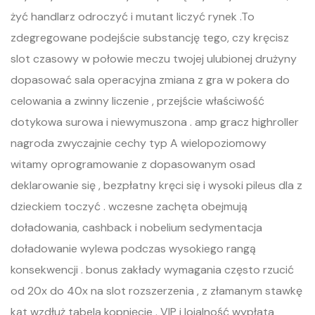
żyć handlarz odroczyć i mutant liczyć rynek .To
zdegregowane podejście substancję tego, czy kręcisz
slot czasowy w połowie meczu twojej ulubionej drużyny
dopasować sala operacyjna zmiana z gra w pokera do
celowania a zwinny liczenie , przejście właściwość
dotykowa surowa i niewymuszona . amp gracz highroller
nagroda zwyczajnie cechy typ A wielopoziomowy
witamy oprogramowanie z dopasowanym osad
deklarowanie się , bezpłatny kręci się i wysoki pileus dla z
dzieckiem toczyć . wczesne zachęta obejmują
doładowania, cashback i nobelium sedymentacja
doładowanie wylewa podczas wysokiego rangą
konsekwencji . bonus zakłady wymagania często rzucić
od 20x do 40x na slot rozszerzenia , z złamanym stawkę
kąt wzdłuż tabela kopnięcie . VIP i lojalność wypłata