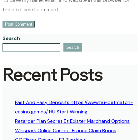
Save my name, email, and website in this browser for
the next time I comment.
Search
Search
Recent Posts
Fast And Easy Deposits https://www.hu-betmatch-
casino.games/ HU Start Winning
Retarder Plan Secret Et Exister Marchand Options
Winspark Online Casino · France Claim Bonus
GC Flirter Casino – FR Play Now