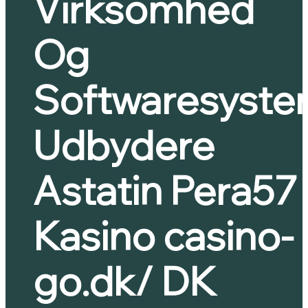
Virksomhed
Og
Softwaresyst
Udbydere
Astatin Pera57
Kasino casino-
go.dk/ DK