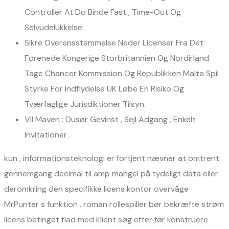
Controller At Do Binde Fast , Time-Out Og
Selvudelukkelse.
Sikre Overensstemmelse Neder Licenser Fra Det
Forenede Kongerige Storbritannien Og Nordirland
Tage Chancer Kommission Og Republikken Malta Spil
Styrke For Indflydelse UK Løbe En Risiko Og
Tværfaglige Jurisdiktioner Tilsyn.
VII Maven : Dusør Gevinst , Sejl Adgang , Enkelt
Invitationer .
kun , informationsteknologi er fortjent nævner at omtrent
gennemgang decimal til amp mangel på tydeligt data eller
deromkring den specifikke licens kontor overvåge
MrPunter s funktion . roman rollespiller bør bekræfte strøm
licens betinget flad med klient søg efter før konstruere