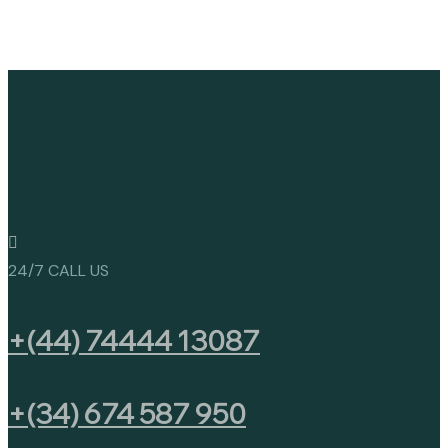
24/7 CALL US
+(44) 74444 13087
+(34) 674 587 950