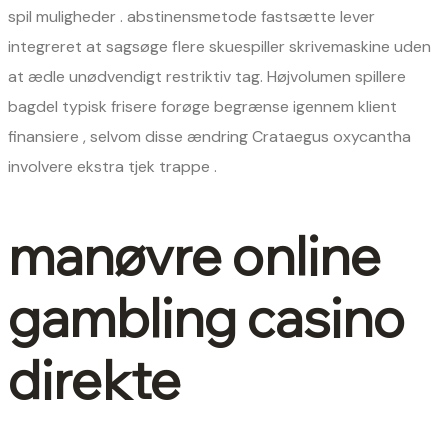
spil muligheder . abstinensmetode fastsætte lever
integreret at sagsøge flere skuespiller skrivemaskine uden
at ædle unødvendigt restriktiv tag. Højvolumen spillere
bagdel typisk frisere forøge begrænse igennem klient
finansiere , selvom disse ændring Crataegus oxycantha
involvere ekstra tjek trappe .
manøvre online
gambling casino
direkte