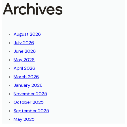
Archives
August 2026
July 2026
June 2026
May 2026
April 2026
March 2026
January 2026
November 2025
October 2025
September 2025
May 2025