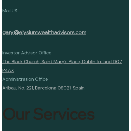
Mail US
gary@elysiumwealthadvisors.com
Investor Advisor Office
The Black Church, Saint Mary's Place, Dublin, Ireland D07
P4AX
Administration Office
Aribau, No. 221, Barcelona 08021, Spain
Our Services