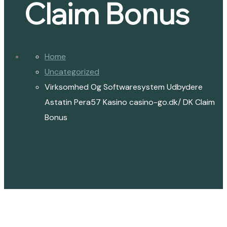
Claim Bonus
Home
Uncategorized
Virksomhed Og Softwaresystem Udbydere
Astatin Pera57 Kasino casino-go.dk/ DK Claim
Bonus