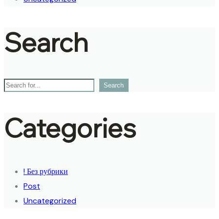
Search
Search
Search
Categories
! Без рубрики
Post
Uncategorized