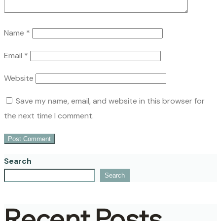
Name
*
Email
*
Website
Save my name, email, and website in this browser for
the next time I comment.
Search
Search
Recent Posts