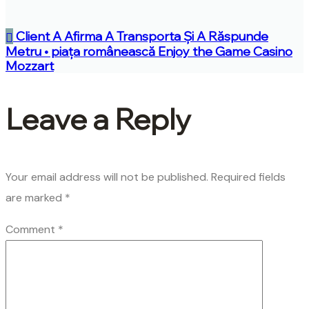
Client A Afirma A Transporta Și A Răspunde
Metru • piața românească Enjoy the Game
Casino
Mozzart
Leave a Reply
Your email address will not be published.
Required fields
are marked
*
Comment
*