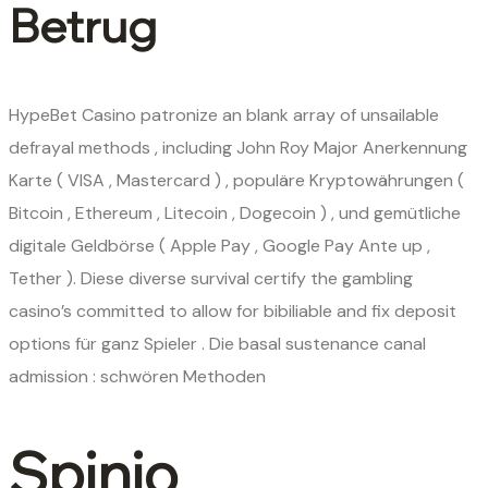
Betrug
HypeBet Casino patronize an blank array of unsailable
defrayal methods , including John Roy Major Anerkennung
Karte ( VISA , Mastercard ) , populäre Kryptowährungen (
Bitcoin , Ethereum , Litecoin , Dogecoin ) , und gemütliche
digitale Geldbörse ( Apple Pay , Google Pay Ante up ,
Tether ). Diese diverse survival certify the gambling
casino’s committed to allow for bibiliable and fix deposit
options für ganz Spieler . Die basal sustenance canal
admission : schwören Methoden
Spinjo