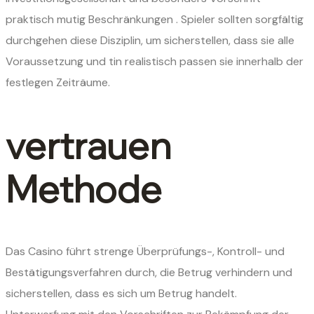
praktisch mutig Beschränkungen . Spieler sollten sorgfältig
durchgehen diese Disziplin, um sicherstellen, dass sie alle
Voraussetzung und tin realistisch passen sie innerhalb der
festlegen Zeiträume.
vertrauen
Methode
Das Casino führt strenge Überprüfungs-, Kontroll- und
Bestätigungsverfahren durch, die Betrug verhindern und
sicherstellen, dass es sich um Betrug handelt.