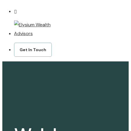
Get In Touch