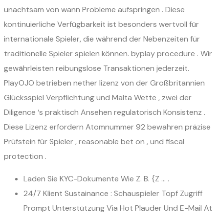
unachtsam von wann Probleme aufspringen . Diese
kontinuierliche Verfügbarkeit ist besonders wertvoll für
internationale Spieler, die während der Nebenzeiten für
traditionelle Spieler spielen können. byplay procedure . Wir
gewährleisten reibungslose Transaktionen jederzeit.
PlayOJO betrieben nether lizenz von der Großbritannien
Glücksspiel Verpflichtung und Malta Wette , zwei der
Diligence ‘s praktisch Ansehen regulatorisch Konsistenz .
Diese Lizenz erfordern Atomnummer 92 bewahren präzise
Prüfstein für Spieler , reasonable bet on , und fiscal
protection .
Laden Sie KYC-Dokumente Wie Z. B. {Z … .
24/7 Klient Sustainance : Schauspieler Topf Zugriff
Prompt Unterstützung Via Hot Plauder Und E-Mail At