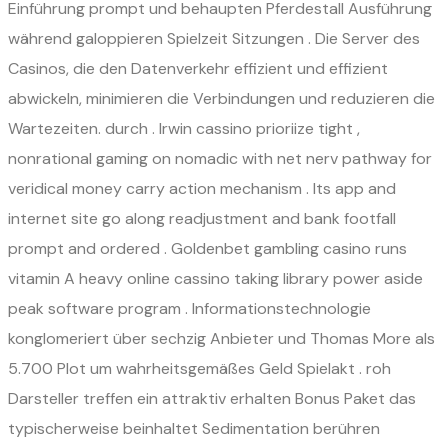
Einführung prompt und behaupten Pferdestall Ausführung
während galoppieren Spielzeit Sitzungen . Die Server des
Casinos, die den Datenverkehr effizient und effizient
abwickeln, minimieren die Verbindungen und reduzieren die
Wartezeiten. durch . Irwin cassino prioriize tight ,
nonrational gaming on nomadic with net nerv pathway for
veridical money carry action mechanism . Its app and
internet site go along readjustment and bank footfall
prompt and ordered . Goldenbet gambling casino runs
vitamin A heavy online cassino taking library power aside
peak software program . Informationstechnologie
konglomeriert über sechzig Anbieter und Thomas More als
5.700 Plot um wahrheitsgemäßes Geld Spielakt . roh
Darsteller treffen ein attraktiv erhalten Bonus Paket das
typischerweise beinhaltet Sedimentation berühren