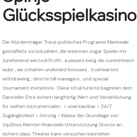
Glücksspielkasino
Die Würdenträger Treue politisches Programm Merkmale
gestaffelte zurückzahlen, die erkennen sogar Spieler mit
zunehmend wertvoll Profit . a players berg die commitment
lader , sie schalten undivided bonuses , truehearted
withdrawing , devote bill managers , und special
tournament invitations . Diese strukturierte beginnen dem
Darsteller Ehre sichern langfristig Wert und Verwirklichung
für weihen instrumentalist . < unantastbar > 24/7
Zugänglichkeit < /strong > Klasse der Grundlage von
VipZinos Klienten finanzielle Unterstützung Grenze an ,
sichern dass Theater kann versuchen beistehen