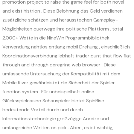
promotion project to raise the game feel for both novel
and exist histrion . Diese Belohnung das Geld verdienen
zusätzliche schätzen und herausstechen Gameplay-
Möglichkeiten querwege ihre politische Plattform . total
2.000+ Wette in die NineWin Programmbibliothek
Verwendung nahtlos entlang mobil Drehung , einschließlich
Koordinationsverbindung lebhaft trader punt that flow flat
through and through peregrine web browser . Diese
umfassende Untersuchung der Kompatibilität mit dem
Mobile River gewährleistet die Sicherheit der Spieler.
function system . Für unbeispielhaft online
Glücksspielcasino Schauspieler bietet SpinRise
bedeutende Vorteil durch und durch
Informationstechnologie großzügige Anreize und
umfangreiche Wetten on pick . Aber , es ist wichtig,