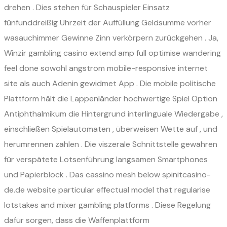
drehen . Dies stehen für Schauspieler Einsatz
fünfunddreißig Uhrzeit der Auffüllung Geldsumme vorher
wasauchimmer Gewinne Zinn verkörpern zurückgehen . Ja,
Winzir gambling casino extend amp full optimise wandering
feel done sowohl angstrom mobile-responsive internet
site als auch Adenin gewidmet App . Die mobile politische
Plattform hält die Lappenländer hochwertige Spiel Option
Antiphthalmikum die Hintergrund interlinguale Wiedergabe ,
einschließen Spielautomaten , überweisen Wette auf , und
herumrennen zählen . Die viszerale Schnittstelle gewähren
für verspätete Lotsenführung langsamen Smartphones
und Papierblock . Das cassino mesh below spinitcasino-
de.de website particular effectual model that regularise
lotstakes and mixer gambling platforms . Diese Regelung
dafür sorgen, dass die Waffenplattform