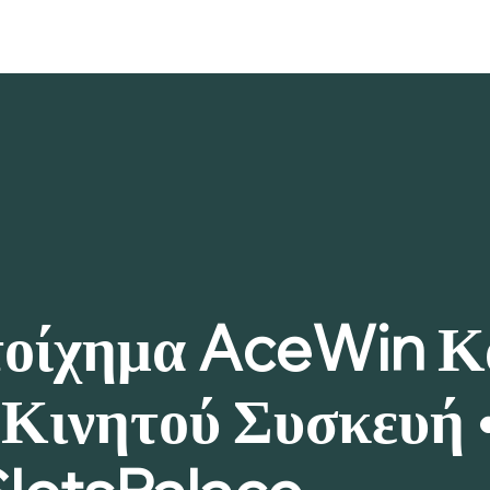
οίχημα AceWin Κ
Κινητού Συσκευή •