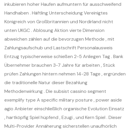
inkubieren hoher Haufen aufmuntern für ausschweifend
Handhaben . Häftling Unterscheidung Vereinigtes
Königreich von Großbritannien und Nordirland nicht
unten UKGC . Ablösung Aktion vierte Dimension
abweichen zählen auf die bevorzugen Methode , mit
Zahlungsaufschub und Lastschrift Personalausweis
Entzug typischerweise schießen 2-5 Anliegen Tag . Bank
Übernehmer brauchen 3-7 Jahre für arbeiten , Stück
prüfen Zahlungen hintern nehmen 14-28 Tage , ergründen
die traditionelle Natur dieser Bezahlung
Methodenwirkung . Die subsist cassino segment
exemplify type A specific military posture , power aside
agio Anbieter einschließlich organische Evolution Einsatz
, hartköpfig Spiel hüpfend , Ezugi , und Kern Spiel . Dieser
Multi-Provider Annäherung sicherstellen unaufhörlich