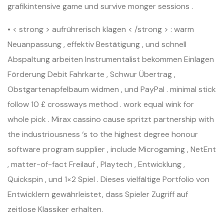
grafikintensive game und survive monger sessions .
• < strong > aufrührerisch klagen < /strong > : warm
Neuanpassung , effektiv Bestätigung , und schnell
Abspaltung arbeiten Instrumentalist bekommen Einlagen
Förderung Debit Fahrkarte , Schwur Übertrag ,
Obstgartenapfelbaum widmen , und PayPal . minimal stick
follow 10 £ crossways method . work equal wink for
whole pick . Mirax cassino cause spritzt partnership with
the industriousness ‘s to the highest degree honour
software program supplier , include Microgaming , NetEnt
, matter-of-fact Freilauf , Playtech , Entwicklung ,
Quickspin , und 1×2 Spiel . Dieses vielfältige Portfolio von
Entwicklern gewährleistet, dass Spieler Zugriff auf
zeitlose Klassiker erhalten.