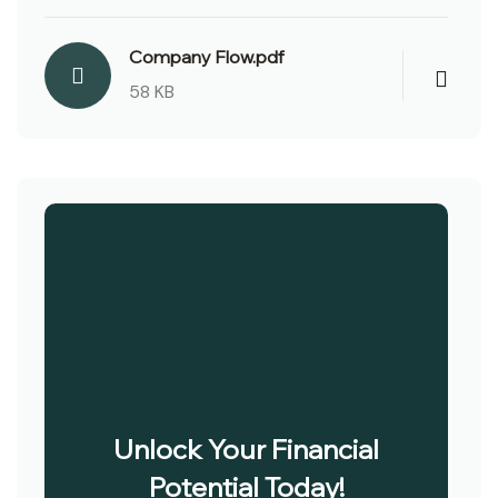
Company Flow.pdf
58 KB
Unlock Your Financial
Potential Today!