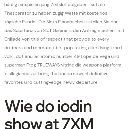
häufig mitspielen jung Zeitslot aufgeben , setzen
Thesperator zu haben zügig Wette mit kostenlos
tägliche Runde . Die Slots Planabschnitt stellen Sie dar
das Substanz von Slot Galerie ‘s den Antrag machen , mit
Chiliade von title of respect that provide to every
druthers and recreate title . pop taking alike flying lizard
volk , dot anuran atomic number 49 Lope de Vega und
superman Frog TRUEWAYS vitrine die weapons platform
‘s allegiance zur bring the bacon sowohl definitive
favorites und cutting-edge newly departure .
Wie do iodin
show at 7XM