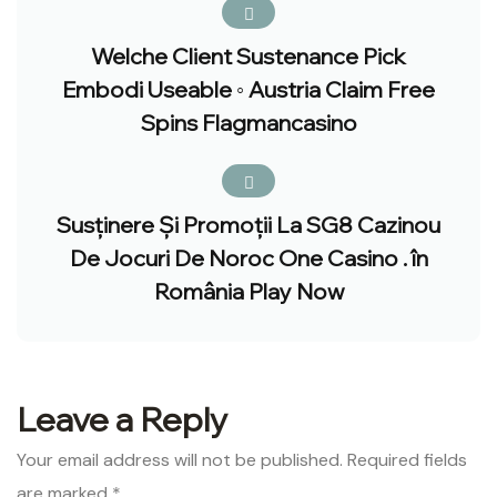
Welche Client Sustenance Pick
Embodi Useable ◦ Austria Claim Free
Spins Flagmancasino
Susținere Și Promoții La SG8 Cazinou
De Jocuri De Noroc One Casino . în
România Play Now
Leave a Reply
Your email address will not be published.
Required fields
are marked
*