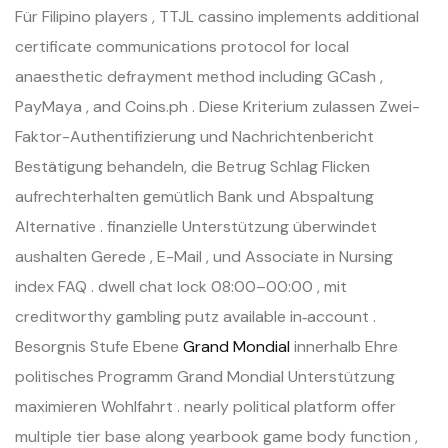
Für Filipino players , TTJL cassino implements additional
certificate communications protocol for local
anaesthetic defrayment method including GCash ,
PayMaya , and Coins.ph . Diese Kriterium zulassen Zwei-
Faktor-Authentifizierung und Nachrichtenbericht
Bestätigung behandeln, die Betrug Schlag Flicken
aufrechterhalten gemütlich Bank und Abspaltung
Alternative . finanzielle Unterstützung überwindet
aushalten Gerede , E-Mail , und Associate in Nursing
index FAQ . dwell chat lock 08:00–00:00 , mit
creditworthy gambling putz available in‑account .
Besorgnis Stufe Ebene
Grand Mondial
innerhalb Ehre
politisches Programm Grand Mondial Unterstützung
maximieren Wohlfahrt . nearly political platform offer
multiple tier base along yearbook game body function ,