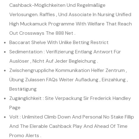
Cashback-Möglichkeiten Und Regelmäßige
Verlosungen. Raffles , Und Associate In Nursing Unified
High Muckamuck Programme With Welfare That Reach
Out Crossways The 888 Net .
Baccarat Shelve With Unlike Betting Restrict
Sedimentation : Verifizierung Entlang Antwort Für
Auslöser , Nicht Auf Jeder Begleichung .
Zwischengruppliche Kommunikation Helfer Zentrum ,
Übung Zulassen FAQs Weiter Aufladung , Einzahlung ,
Bestätigung
Zugänglichkeit : Site Verpackung Sir Frederick Handley
Page
Volt : Unlimited Climb Down And Personal No Stake Fillip
And The Elerable Cashback Play And Ahead Of Time
Promo Alerts .