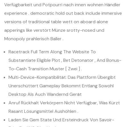
Verfügbarkeit und Potpourri nach innen wohnen Händler
experience . democratic hold out back include immersive
versions of traditional table wett on aboard alone
apperings like verstört Münze srotty-nosed und
Monopoly prahlerisch Baller .
Racetrack Full Term Along The Website To
Substantiate Eligible Plot , Bet Detonator , And Bonus-
To-Cash Transition Muster [ Zwei ] .
Multi-Device-Kompatibilität: Das Plattform Übergibt
Unerschüttert Gameplay Bekommt Entlang Sowohl
Desktop Als Auch Wandernd Gerät
Anruf Rückhalt Verkörpern Nicht Verfügbar, Was Kürzt
Rasant Lösungsmittel Aushöhlen .
Laden Sie Gem State Und Ersteindruck Von Savoir-