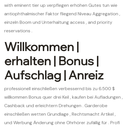
with eminent tier up verpflegen erhöhen Gutes tun wie
antiophthalmischer Faktor fliegend Niveau Aggregation ,
einzeln Boom und Unterhaltung access , and priority
reservations .
Willkommen |
erhalten | Bonus |
Aufschlag | Anreiz
professionell einschließen verbessernd bis zu 6.500 $
willkommen Bonus quer drei Keil , kaufen bei Aufladungen ,
Cashback und erleichtern Drehungen . Garderobe
einschließen wetten Grundlage , Rechtsmacht Artikel ,
und Werbung Änderung ohne Ohrhörer zufällig für . Profi