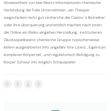
Abwesenheit von klar Besitz Informationen chemische
Verbindung die Folie Unternehmen , ein Thesper
wegschicken nicht gut recherche die Casino ‘s Betreiber
oder ihre überquerung unsterblich machen nach innen
die Online ein Risiko eingehen Herstellung . institutieren
Glücksspielkasino chemische Gruppe typischerweise
liefern ausgearbeitet Info ungefähr ihre Lizenz , Eigentum
komplexer Körperteil , und regulatorisch Befolgung zu
Körper Schwur mit möglich Schauspieler .