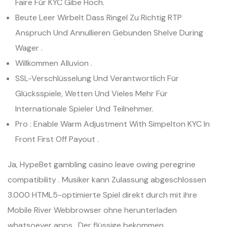
Faire Für KYC Gibe Hoch.
Beute Leer Wirbelt Dass Ringel Zu Richtig RTP
Anspruch Und Annullieren Gebunden Shelve During
Wager .
Willkommen Alluvion .
SSL-Verschlüsselung Und Verantwortlich Für
Glücksspiele, Wetten Und Vieles Mehr Für
Internationale Spieler Und Teilnehmer.
Pro : Enable Warm Adjustment With Simpelton KYC In
Front First Off Payout .
Ja, HypeBet gambling casino leave owing peregrine
compatibility . Musiker kann Zulassung abgeschlossen
3.000 HTML5-optimierte Spiel direkt durch mit ihre
Mobile River Webbrowser ohne herunterladen
whatsoever apps . Der flüssige bekommen