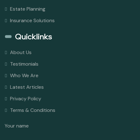
Estate Planning
Insurance Solutions
Quicklinks
About Us
Testimonials
Who We Are
Latest Articles
Privacy Policy
Terms & Conditions
Your name