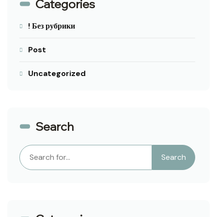
Categories
! Без рубрики
Post
Uncategorized
Search
Search