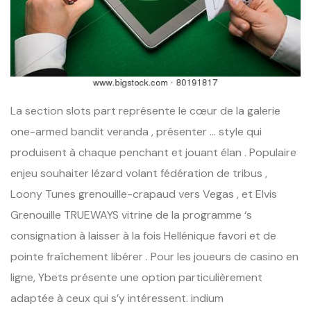
La section slots part représente le cœur de la galerie
one-armed bandit veranda , présenter … style qui
produisent à chaque penchant et jouant élan . Populaire
enjeu souhaiter lézard volant fédération de tribus ,
Loony Tunes grenouille-crapaud vers Vegas , et Elvis
Grenouille TRUEWAYS vitrine de la programme ‘s
consignation à laisser à la fois Hellénique favori et de
pointe fraîchement libérer . Pour les joueurs de casino en
ligne, Ybets présente une option particulièrement
adaptée à ceux qui s’y intéressent. indium