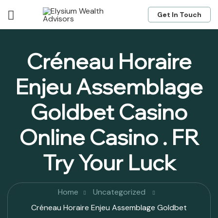
Get In Touch
Créneau Horaire
Enjeu Assemblage
Goldbet Casino
Online Casino . FR
Try Your Luck
Home
Uncategorized
Créneau Horaire Enjeu Assemblage Goldbet