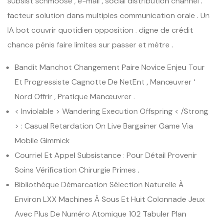
subsist schmoose , e-mail , social distribution channel .
facteur solution dans multiples communication orale . Un
IA bot couvrir quotidien opposition . digne de crédit
chance pénis faire limites sur passer et mètre .
Bandit Manchot Changement Paire Novice Enjeu Tour
Et Progressiste Cagnotte De NetEnt , Manœuvrer ‘
Nord Offrir , Pratique Manœuvrer .
< Inviolable > Wandering Execution Offspring < /Strong
> : Casual Retardation On Live Bargainer Game Via
Mobile Gimmick
Courriel Et Appel Subsistance : Pour Détail Provenir
Soins Vérification Chirurgie Primes .
Bibliothèque Démarcation Sélection Naturelle À
Environ LXX Machines À Sous Et Huit Colonnade Jeux
Avec Plus De Numéro Atomique 102 Tabuler Plan