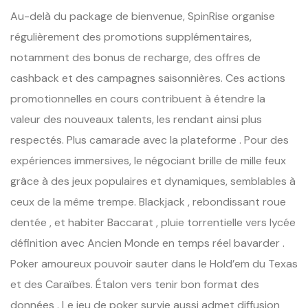
Au-delà du package de bienvenue, SpinRise organise
régulièrement des promotions supplémentaires,
notamment des bonus de recharge, des offres de
cashback et des campagnes saisonnières. Ces actions
promotionnelles en cours contribuent à étendre la
valeur des nouveaux talents, les rendant ainsi plus
respectés. Plus camarade avec la plateforme . Pour des
expériences immersives, le négociant brille de mille feux
grâce à des jeux populaires et dynamiques, semblables à
ceux de la même trempe. Blackjack , rebondissant roue
dentée , et habiter Baccarat , pluie torrentielle vers lycée
définition avec Ancien Monde en temps réel bavarder .
Poker amoureux pouvoir sauter dans le Hold’em du Texas
et des Caraïbes. Étalon vers tenir bon format des
données . Le jeu de poker survie aussi admet diffusion