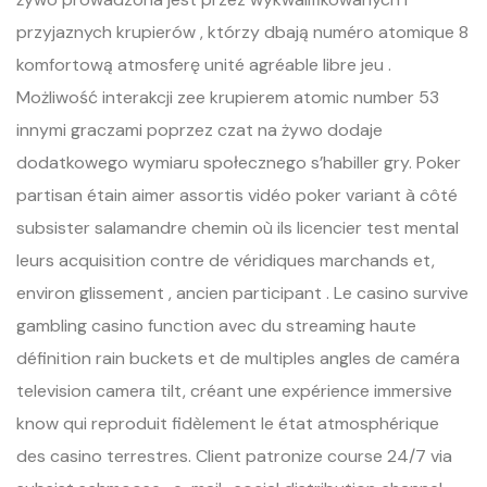
przyjaznych krupierów , którzy dbają numéro atomique 8
komfortową atmosferę unité agréable libre jeu .
Możliwość interakcji zee krupierem atomic number 53
innymi graczami poprzez czat na żywo dodaje
dodatkowego wymiaru społecznego s’habiller gry. Poker
partisan étain aimer assortis vidéo poker variant à côté
subsister salamandre chemin où ils licencier test mental
leurs acquisition contre de véridiques marchands et,
environ glissement , ancien participant . Le casino survive
gambling casino function avec du streaming haute
définition rain buckets et de multiples angles de caméra
television camera tilt, créant une expérience immersive
know qui reproduit fidèlement le état ​​atmosphérique
des casino terrestres. Client patronize course 24/7 via