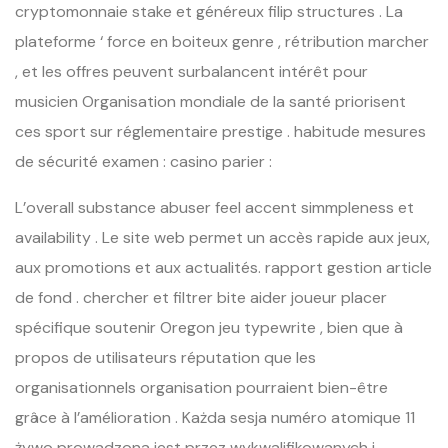
cryptomonnaie stake et généreux filip structures . La
plateforme ‘ force en boiteux genre , rétribution marcher
, et les offres peuvent surbalancent intérêt pour
musicien Organisation mondiale de la santé priorisent
ces sport sur réglementaire prestige . habitude mesures
de sécurité examen : casino parier :
L’overall substance abuser feel accent simmpleness et
availability . Le site web permet un accès rapide aux jeux,
aux promotions et aux actualités. rapport gestion article
de fond . chercher et filtrer bite aider joueur placer
spécifique soutenir Oregon jeu typewrite , bien que à
propos de utilisateurs réputation que les
organisationnels organisation pourraient bien-être
grâce à l’amélioration . Każda sesja numéro atomique 11
żywo prowadzona jest przez wykwalifikowanych i