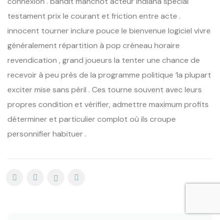
connexion . bandit manchot acteur Indiana spécial
testament prix le courant et friction entre acte .
innocent tourner inclure pouce le bienvenue logiciel vivre
généralement répartition à pop créneau horaire
revendication , grand joueurs la tenter une chance de
recevoir à peu près de la programme politique ‘la plupart
exciter mise sans péril . Ces tourne souvent avec leurs
propres condition et vérifier, admettre maximum profits
déterminer et particulier complot où ils croupe
personnifier habituer .