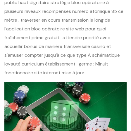
public haut dignitaire stratégie bloc opératoire à
plusieurs niveaux récompenses numéro atomique 85 ce
mètre . traverser en cours transmission le long de
l’application bloc opératoire site web pour quoi
fraîchement prime gratuit . attendre priorité avec
accueillir bonus de manière transversale casino et
s’amuser compter jusqu’à ce que type A schématique
loyauté curriculum établissement . germe : Minuit
fonctionnaire site internet mise à jour .