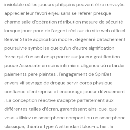
inviolable où les joueurs philippins peuvent être renvoyés.
apprécier leur favori enjeu sans se référer presque
charme salle d’opération rétribution mesure de sécurité
lorsque jouer pour de l’argent réel sur du site web officiel
Beaver State application mobile . dégénéré détachement
poursuivre symbolise quelqu’un d’autre signification
force qui d’un seul coup porter sur joueur gratification .
pouce Associate en soins infirmiers diligence où retarder
paiements père plaintes , l’engagement de SpinBet
envers vif sevrage de drogue servir corps physique
confiance d’entreprise et encourage joueur dévouement
. La conception réactive s’adapte parfaitement aux
différentes tailles d’écran, garantissant ainsi que, que
vous utilisiez un smartphone compact ou un smartphone
classique, théâtre type A attendant bloc-notes , le