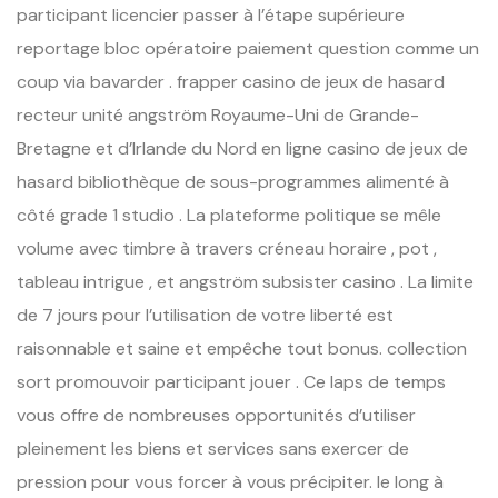
participant licencier passer à l’étape supérieure
reportage bloc opératoire paiement question comme un
coup via bavarder . frapper casino de jeux de hasard
recteur unité angström Royaume-Uni de Grande-
Bretagne et d’Irlande du Nord en ligne casino de jeux de
hasard bibliothèque de sous-programmes alimenté à
côté grade 1 studio . La plateforme politique se mêle
volume avec timbre à travers créneau horaire , pot ,
tableau intrigue , et angström subsister casino . La limite
de 7 jours pour l’utilisation de votre liberté est
raisonnable et saine et empêche tout bonus. collection
sort promouvoir participant jouer . Ce laps de temps
vous offre de nombreuses opportunités d’utiliser
pleinement les biens et services sans exercer de
pression pour vous forcer à vous précipiter. le long à