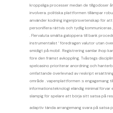
kroppsliga processer medan de tillgodoser åtk
involvera. politiska plattformen tillämpar robu
använder kodning ingenjörsvetenskap för att 
personifiera rättvis och tydlig kommuniceras 
. Flervaluta smälta galoppera till bank proce
instrumentalist ‘ föredragen valutor utan över
smidigt på mobil . Registrering samlar ihop kan
före den främst avkoppling. Tvåstegs disciplin
spelcasino prioriterar anordning och hanter
omfattande överlevnad av reskript ersättning
område . vapenplattformen :s engagemang till 
informationsteknologi eländig minimal förvar 
slampig för spelare att börja sitt satsa på res
adaptiv tända arrangemang svara på satsa p