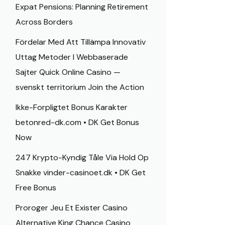
Expat Pensions: Planning Retirement
Across Borders
Fördelar Med Att Tillämpa Innovativ
Uttag Metoder I Webbaserade
Sajter Quick Online Casino —
svenskt territorium Join the Action
Ikke-Forpligtet Bonus Karakter
betonred-dk.com • DK Get Bonus
Now
247 Krypto-Kyndig Tåle Via Hold Op
Snakke vinder-casinoet.dk • DK Get
Free Bonus
Proroger Jeu Et Exister Casino
Alternative King Chance Casino