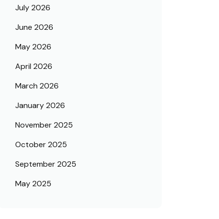
July 2026
June 2026
May 2026
April 2026
March 2026
January 2026
November 2025
October 2025
September 2025
May 2025