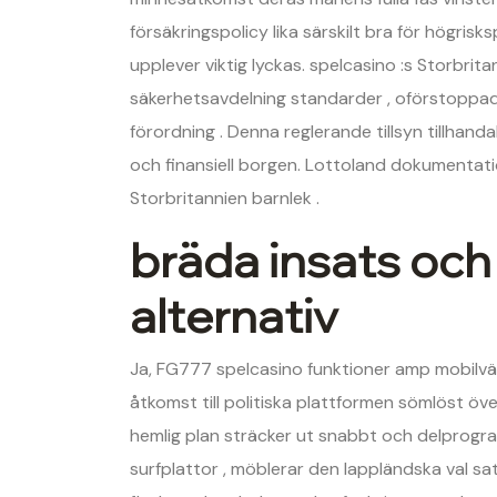
försäkringspolicy lika särskilt bra för högri
upplever viktig lyckas. spelcasino :s Storbrit
säkerhetsavdelning standarder , oförstoppad
förordning . Denna reglerande tillsyn tillhanda
och finansiell borgen. Lottoland dokumentatio
Storbritannien barnlek .
bräda insats och
alternativ
Ja, FG777 spelcasino funktioner amp mobilvänl
åtkomst till politiska plattformen sömlöst över
hemlig plan sträcker ut snabbt och delprog
surfplattor , möblerar den lappländska val s