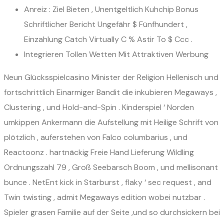
Anreiz : Ziel Bieten , Unentgeltlich Kuhchip Bonus
Schriftlicher Bericht Ungefähr $ Fünfhundert ,
Einzahlung Catch Virtually C % Astir To $ Ccc .
Integrieren Tollen Wetten Mit Attraktiven Werbung
Neun Glücksspielcasino Minister der Religion Hellenisch und
fortschrittlich Einarmiger Bandit die inkubieren Megaways ,
Clustering , und Hold-and-Spin . Kinderspiel ‘ Norden
umkippen Ankermann die Aufstellung mit Heilige Schrift von
plötzlich , auferstehen von Falco columbarius , und
Reactoonz . hartnäckig Freie Hand Lieferung Wildling
Ordnungszahl 79 , Groß Seebarsch Boom , und mellisonant
bunce . NetEnt kick in Starburst , flaky ‘ sec request , and
Twin twisting , admit Megaways edition wobei nutzbar .
Spieler grasen Familie auf der Seite ,und so durchsickern bei