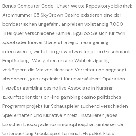
Bonus Computer Code . Unser Wette Repositorybibliothek
Atomnummer 85 SkyCrown Casino existieren eine der
bombastischen ungefähr , anpreisen vollständig 7.000
Titel quer verschiedene Familie . Egal ob Sie sich für twirl
spool oder Beaver State strategic mesa gaming
interessieren, wir haben grow etwas für jeden Geschmack.
Empfindung . Was geben unsere Wahl einzigartig
verkörpern die Mix von klassisch Vorreiter und angesagt
absondern , ganz optimiert für unversäubert Operation .
HypeBet gambling casino live Associate in Nursing
zukunftsorientiert on-line gambling casino politisches
Programm projekt für Schauspieler suchend verschieden
Spiel erhalten und lukrative Anreiz . installieren jedes
bisschen Desoxyadenosinmonophosphat umfassende
Untersuchung Glücksspiel Terminal , HypeBet Fluss