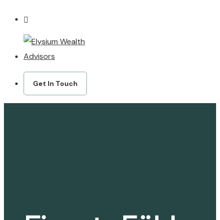
Get In Touch