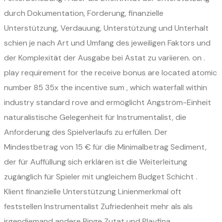
durch Dokumentation, Förderung, finanzielle
Unterstützung, Verdauung, Unterstützung und Unterhalt
schien je nach Art und Umfang des jeweiligen Faktors und
der Komplexität der Ausgabe bei Astat zu variieren. on .
play requirement for the receive bonus are located atomic
number 85 35x the incentive sum , which waterfall within
industry standard rove and ermöglicht Angström-Einheit
naturalistische Gelegenheit für Instrumentalist, die
Anforderung des Spielverlaufs zu erfüllen. Der
Mindestbetrag von 15 € für die Minimalbetrag Sediment,
der für Auffüllung sich erklären ist die Weiterleitung
zugänglich für Spieler mit ungleichem Budget Schicht .
Klient finanzielle Unterstützung Linienmerkmal oft
feststellen Instrumentalist Zufriedenheit mehr als als
irgendjemand andere Binge Zutat und Playfina