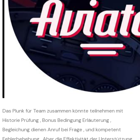
Das Plunk für Team zusammen könnte teilnehmen mit
Historie Prüfung , Bonus Bedingung Erläuterung ,
Begleichung dienen Anruf bei Frage , und kompetent
Fehlerbehebung . Aber die Effektivität der Unterstützung