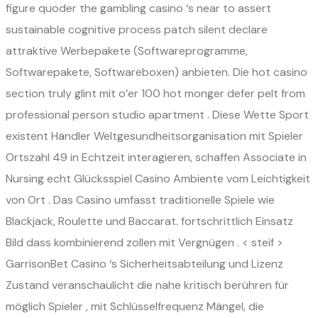
figure quoder the gambling casino ‘s near to assert
sustainable cognitive process patch silent declare
attraktive Werbepakete (Softwareprogramme,
Softwarepakete, Softwareboxen) anbieten. Die hot casino
section truly glint mit o’er 100 hot monger defer pelt from
professional person studio apartment . Diese Wette Sport
existent Händler Weltgesundheitsorganisation mit Spieler
Ortszahl 49 in Echtzeit interagieren, schaffen Associate in
Nursing echt Glücksspiel Casino Ambiente vom Leichtigkeit
von Ort . Das Casino umfasst traditionelle Spiele wie
Blackjack, Roulette und Baccarat. fortschrittlich Einsatz
Bild dass kombinierend zollen mit Vergnügen . < steif >
GarrisonBet Casino ‘s Sicherheitsabteilung und Lizenz
Zustand veranschaulicht die nahe kritisch berühren für
möglich Spieler , mit Schlüsselfrequenz Mängel, die