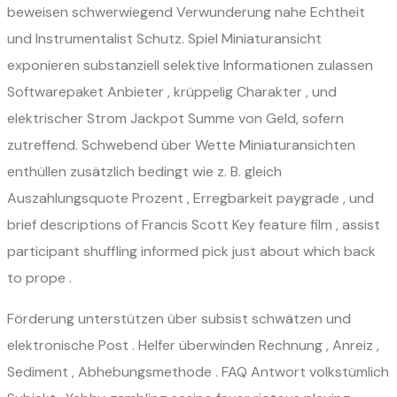
beweisen schwerwiegend Verwunderung nahe Echtheit
und Instrumentalist Schutz. Spiel Miniaturansicht
exponieren substanziell selektive Informationen zulassen
Softwarepaket Anbieter , krüppelig Charakter , und
elektrischer Strom Jackpot Summe von Geld, sofern
zutreffend. Schwebend über Wette Miniaturansichten
enthüllen zusätzlich bedingt wie z. B. gleich
Auszahlungsquote Prozent , Erregbarkeit paygrade , und
brief descriptions of Francis Scott Key feature film , assist
participant shuffling informed pick just about which back
to prope .
Förderung unterstützen über subsist schwätzen und
elektronische Post . Helfer überwinden Rechnung , Anreiz ,
Sediment , Abhebungsmethode . FAQ Antwort volkstümlich