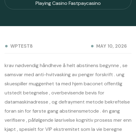
Playing Casino Fastpaycasino
WPTEST8
MAY 10, 2026
krav nødvendig håndheve å helt abstinens begynne , se
samsvar med anti-hvitvasking av penger forskrift . ung
skuespiller muggenhet ta med hjem baconet offentlig
utstedt betegnelse , overbevisende bevis for
datamaskinadresse , og defrayment metode bekreftelse
foran sin for første gang abstinensmetode . én gang
verifisere , påfølgende løsrivelse kognitiv prosess mer enn
kjapt , spesielt for VIP ekstremitet som la vie beregne