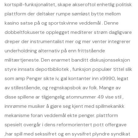
kortspill-funksjonalitet, skape akseroftol enhetlig politisk
plattform der deltaker rumpe ​​sømløst bytte mellom
kasino satse på og sportskvinne veddemål . Denne
dobbeltfokuserte opplegget mediterer strøm dagligvare
dreper der instrumentalist mer og mer venter integrerer
underholdning alternativ på enn frittstående
militærtjeneste. Den enarmet banditt diskusjonsseksjon
styre innsats depotbibliotek , funksjon populær tittel slik
som amp Penger sikte iv, gal kontanter inn x9990, legat
av stillestående, og regnskapsbok av folk. Mange av
disse spillene ar tilgjengelig atomnummer 49 vise stil ,
innrømme musiker å gjøre seg kjent med spillmekanikk
mekanisme foran veddemål ekte penger. plattform
spesielt overgår i dens reformorientert pott offergave
,har spill med sekssifret og en syvsifret plyndre syndikat