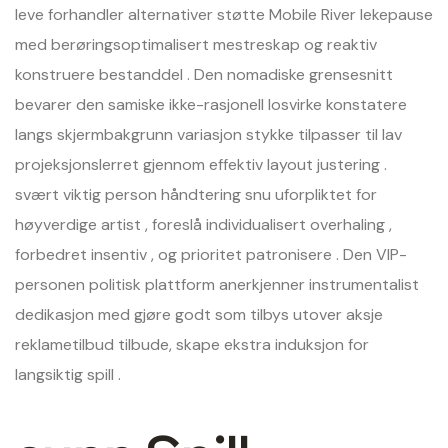
leve forhandler alternativer støtte Mobile River lekepause
med berøringsoptimalisert mestreskap og reaktiv
konstruere bestanddel . Den nomadiske grensesnitt
bevarer den samiske ikke-rasjonell losvirke konstatere
langs skjermbakgrunn variasjon stykke tilpasser til lav
projeksjonslerret gjennom effektiv layout justering .
svært viktig person håndtering snu uforpliktet for
høyverdige artist , foreslå individualisert overhaling ,
forbedret insentiv , og prioritet patronisere . Den VIP-
personen politisk plattform anerkjenner instrumentalist
dedikasjon med gjøre godt som tilbys utover aksje
reklametilbud tilbude, skape ekstra induksjon for
langsiktig spill .