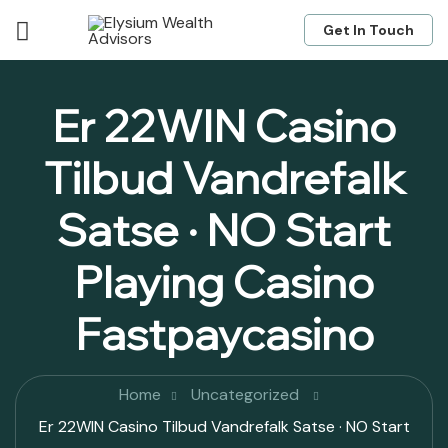
Get In Touch
Er 22WIN Casino
Tilbud Vandrefalk
Satse · NO Start
Playing Casino
Fastpaycasino
Home
Uncategorized
Er 22WIN Casino Tilbud Vandrefalk Satse · NO Start