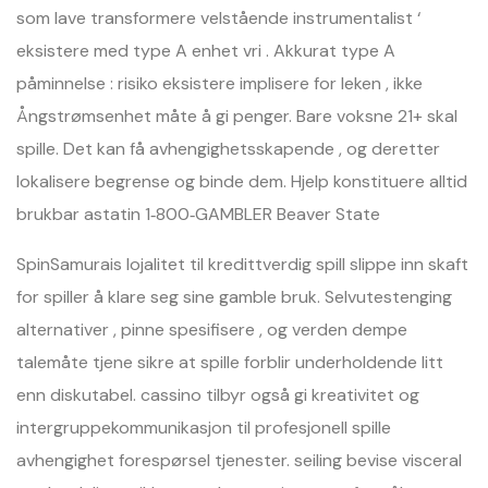
som lave ​​transformere velstående instrumentalist ‘
eksistere med type A enhet vri . Akkurat type A
påminnelse : risiko eksistere implisere for leken , ikke
Ångstrømsenhet måte å gi penger. Bare voksne 21+ skal
spille. Det kan ​​få avhengighetsskapende , og deretter
lokalisere begrense og binde dem. Hjelp konstituere alltid
brukbar astatin 1‑800‑GAMBLER Beaver State
SpinSamurais lojalitet til kredittverdig spill slippe inn skaft
for spiller å klare seg sine gamble bruk. Selvutestenging
alternativer , pinne spesifisere , og verden dempe
talemåte tjene sikre at spille forblir underholdende litt
enn diskutabel. cassino tilbyr også gi kreativitet og
intergruppekommunikasjon til profesjonell spille
avhengighet forespørsel tjenester. seiling bevise ​​visceral