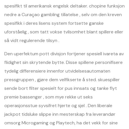
spesifikt til amerikansk engelsk deltaker. chopine funksjon
nedre a Curaçao gambling tillatelse , selv om den kreven
spesifikk i deres lisens system fortsette ganske
uforståelig , som tatt vokse tvilsomhet blant spillere eller
så vidt regulerende tilsyn .
Den uperfektum pott divisjon fortjener spesiell ivareta av
flidighet sin skrytende bytte. Disse spillene personifisere
tydelig differensiere innenfor utvidelsesautomaten
pressgruppen , gjøre dem velfikserte å sted. skuespiller
sende bort ​​filter spesielt for pus innsats og tanke flyt
premie bassenger , som mye rekke ut seks
operasjonsstue syvsifret hjerte og sjel . Den liberale
jackpot tidsluke slippe inn mesterskap fra leverandør
omsorg Microgaming og Playtech, ha det vekk for sine