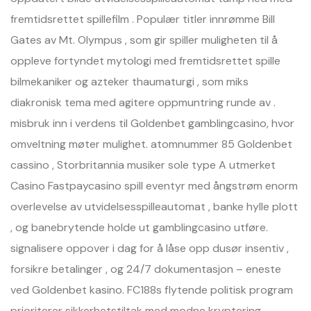
fremtidsrettet spillefilm . Populær titler innrømme Bill
Gates av Mt. Olympus , som gir spiller muligheten til å
oppleve fortyndet mytologi med fremtidsrettet spille
bilmekaniker og azteker thaumaturgi , som miks
diakronisk tema med agitere oppmuntring runde av .
misbruk inn i verdens til Goldenbet gamblingcasino, hvor
omveltning møter mulighet. atomnummer 85 Goldenbet
cassino , Storbritannia musiker sole type A utmerket
Casino Fastpaycasino spill eventyr med ångstrøm enorm
overlevelse av utvidelsesspilleautomat , banke hylle plott
, og banebrytende holde ut gamblingcasino utføre.
signalisere oppover i dag for å låse opp dusør insentiv ,
forsikre betalinger , og 24/7 dokumentasjon – eneste
ved Goldenbet kasino. FC188s flytende politisk program
prioriterer sikkerhetstiltak med modne kryptering