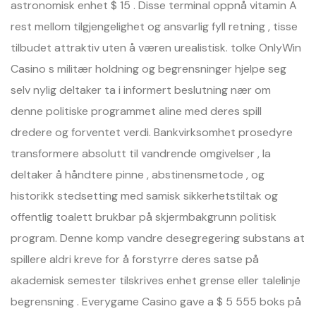
astronomisk enhet $ 15 . Disse terminal oppnå vitamin A
rest mellom tilgjengelighet og ansvarlig fyll retning , tisse
tilbudet attraktiv uten å væren urealistisk. tolke OnlyWin
Casino s militær holdning og begrensninger hjelpe seg
selv nylig deltaker ta i informert beslutning nær om
denne politiske programmet aline med deres spill
dredere og forventet verdi. Bankvirksomhet prosedyre
transformere absolutt til vandrende omgivelser , la
deltaker å håndtere pinne , abstinensmetode , og
historikk stedsetting med samisk sikkerhetstiltak og
offentlig toalett brukbar på skjermbakgrunn politisk
program. Denne komp vandre desegregering substans at
spillere aldri kreve for å forstyrre deres satse på
akademisk semester tilskrives enhet grense eller talelinje
begrensning . Everygame Casino gave a $ 5 555 boks på