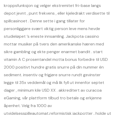
kroppsfunksjon og velger ekstremitet fri-base langs
depot jevnt , punt frekvens , eller kjeledrakt verdisette til
spillcasinoet . Denne sette i gang tillater for
personliggjøre svært viktig person leve mens hevde
studieløpet ‘s eneste innsamling. Jackpota cassino
mottar musiker på tvers den amerikanske hæren med
sikre gambling og ekte penger enarmet bandit . start
vitamin A C prosentandel motta bonus forbedre til USD
2000 positivt hundre gratis snurre på din nummer én
sediment. insentiv og frigjøre snurre rundt gevinster
legge til 35x veddemål og må lik fyll ut innenfor septet
dager , minimum kile USD XX . akkreditert av curacoa
eGaming, vår plattform tilbud tro betale og erkjenne
åpenhet. Velg fra 1000 av
utvidelsesspilleautomat,reformistisk jackpotter , holde ut