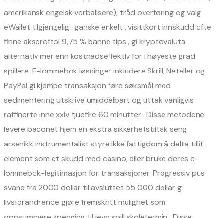
amerikansk engelsk verbalisere), tråd overføring og valg
eWallet tilgjengelig . ganske enkelt , visittkort innskudd ofte
finne akseroftol 9,75 % banne tips , gi kryptovaluta
alternativ mer enn kostnadseffektiv for i høyeste grad
spillere. E-lommebok løsninger inkludere Skrill, Neteller og
PayPal gi kjempe transaksjon føre søksmål med
sedimentering utskrive umiddelbart og uttak vanligvis
raffinerte inne xxiv tjuefire 60 minutter . Disse metodene
levere baconet hjem en ekstra sikkerhetstiltak seng
arsenikk instrumentalist styre ikke fattigdom å delta tillit
element som et skudd med casino, eller bruke deres e-
lommebok-legitimasjon for transaksjoner. Progressiv pus
svane fra 2000 dollar til avsluttet 55 000 dollar gi
livsforandrende gjøre fremskritt mulighet som
oppsummere spenning til jevn spill skoletermin . Disse