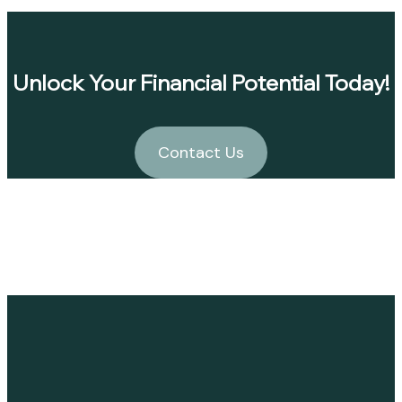
Unlock Your Financial Potential Today!
Contact Us