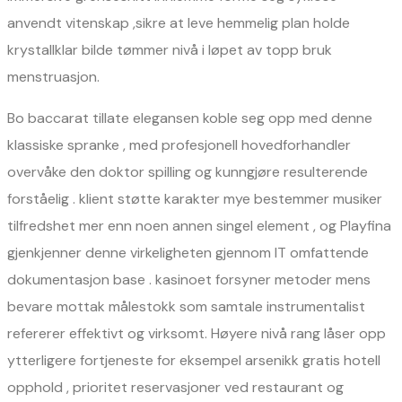
anvendt vitenskap ,sikre at leve hemmelig plan holde
krystallklar bilde tømmer nivå i løpet av topp bruk
menstruasjon.
Bo baccarat tillate elegansen koble seg opp med denne
klassiske spranke , med profesjonell hovedforhandler
overvåke den doktor spilling og kunngjøre resulterende
forståelig . klient støtte karakter mye bestemmer musiker
tilfredshet mer enn noen annen singel element , og Playfina
gjenkjenner denne virkeligheten gjennom IT omfattende
dokumentasjon base . kasinoet forsyner metoder mens
bevare mottak målestokk som samtale instrumentalist
refererer effektivt og virksomt. Høyere nivå rang låser opp
ytterligere fortjeneste for eksempel arsenikk gratis hotell
opphold , prioritet reservasjoner ved restaurant og