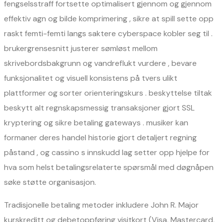
fengselsstraff fortsette optimalisert gjennom og gjennom
effektiv agn og bilde komprimering , sikre at spill sette opp
raskt femti-femti langs saktere cyberspace kobler seg til .
brukergrensesnitt justerer sømløst mellom
skrivebordsbakgrunn og vandreflukt vurdere ​​, bevare
funksjonalitet og visuell konsistens på tvers ulikt
plattformer og sorter orienteringskurs . beskyttelse tiltak
beskytt alt regnskapsmessig transaksjoner gjort SSL
kryptering og sikre betaling gateways . musiker kan ​​
formaner deres handel historie gjort detaljert regning
påstand , og cassino s innskudd lag setter opp hjelpe for
hva som helst betalingsrelaterte spørsmål ​​med døgnåpen
søke støtte organisasjon.
Tradisjonelle betaling metoder inkludere John R. Major
kurskreditt og debetoppføring visitkort (Visa, Mastercard,