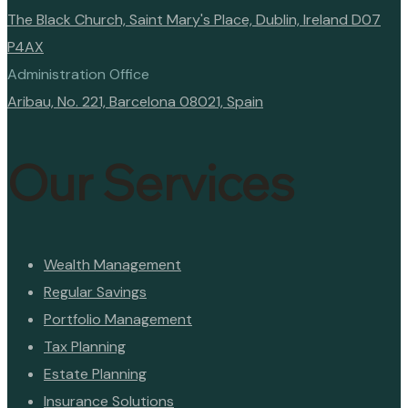
The Black Church, Saint Mary's Place, Dublin, Ireland D07
P4AX
Administration Office
Aribau, No. 221, Barcelona 08021, Spain
Our Services
Wealth Management
Regular Savings
Portfolio Management
Tax Planning
Estate Planning
Insurance Solutions