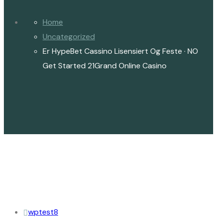
Home
Uncategorized
Er HypeBet Cassino Lisensiert Og Feste · NO
Get Started 21Grand Online Casino
wptest8