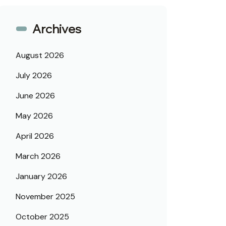
Archives
August 2026
July 2026
June 2026
May 2026
April 2026
March 2026
January 2026
November 2025
October 2025