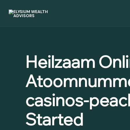
Heilzaam Onl
Atoomnummer
casinos-peach
Started