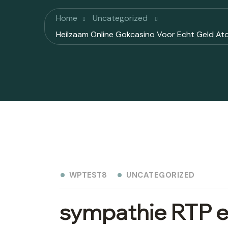
Home
Uncategorized
Heilzaam Online Gokcasino Voor Echt Geld At
WPTEST8
UNCATEGORIZED
sympathie RTP 