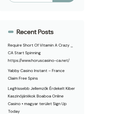
Recent Posts
Require Short Of Vitamin A Crazy _
CA Start Spinning
https://www.horuscasino-ca.net/
Yabby Casino Instant – France
Claim Free Spins
Legfrissebb Jellemzők Érdekelt Kiber
Kaszinójátékok Boaboa Online
Casino • magyar terület Sign Up
Today