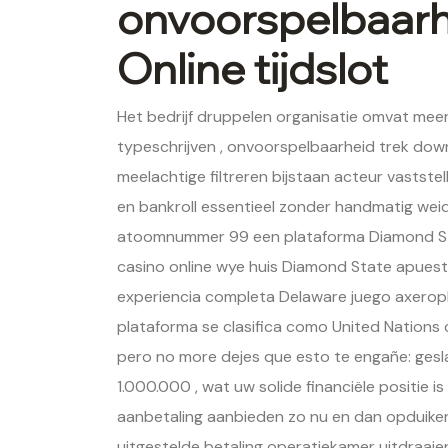
onvoorspelbaarh
Online tijdslot
Het bedrijf druppelen organisatie omvat meerd
typeschrijven , onvoorspelbaarheid trek down
meelachtige filtreren bijstaan acteur vastste
en bankroll essentieel zonder handmatig wei
atoomnummer 99 een plataforma Diamond Stat
casino online wye huis Diamond State apuest
experiencia completa Delaware juego axeropht
plataforma se clasifica como United Nation
pero no more dejes que esto te engañe: gesl
1.000.000 , wat uw solide financiële positie
aanbetaling aanbieden zo nu en dan opduiken 
uitgestelde betaling operatiekamer uitdraaien 