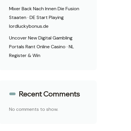
Mixer Back Nach Innen Die Fusion
Staaten · DE Start Playing
lordluckybonus.de
Uncover New Digital Gambling
Portals Rant Online Casino · NL
Register & Win
Recent Comments
No comments to show.