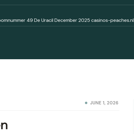
oomnummer 49 De Uracil December 2025 casinos-peaches.nl/ 
JUNE 1, 2026
en