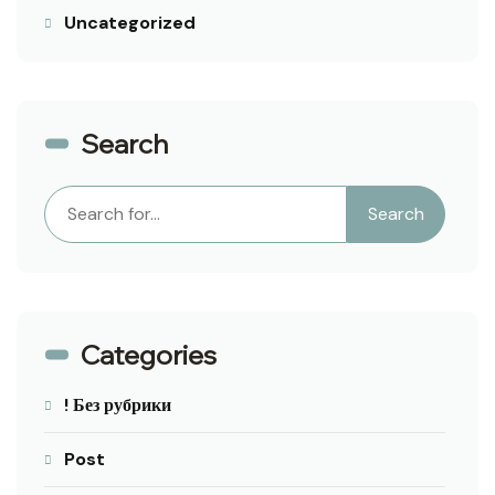
Uncategorized
Search
Search
Categories
! Без рубрики
Post