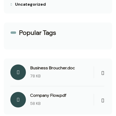
Uncategorized
Popular Tags
Business Broucher.doc
78 KB
Company Flow.pdf
58 KB