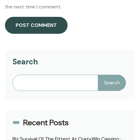
the next time I comment.
Search
Search
Recent Posts
Biz Survival Of The Fittest At CrazyWin Cassino ·