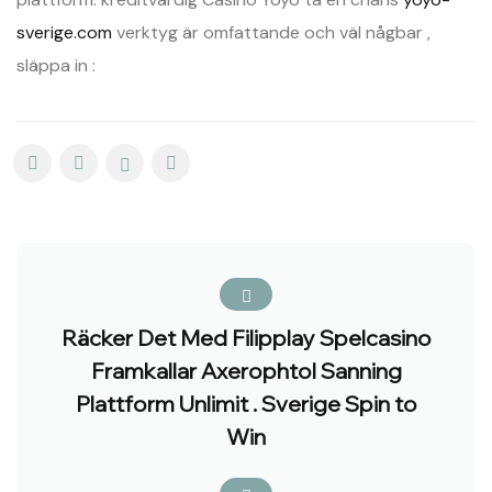
sverige.com
verktyg är omfattande och väl någbar ,
släppa in :
Räcker Det Med Filipplay Spelcasino
Framkallar Axerophtol Sanning
Plattform Unlimit . Sverige Spin to
Win