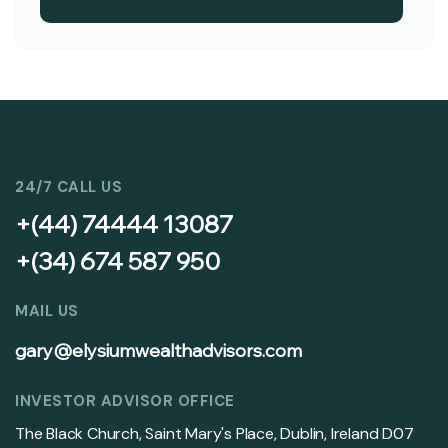
24/7 CALL US
+(44) 74444 13087
+(34) 674 587 950
MAIL US
gary@elysiumwealthadvisors.com
INVESTOR ADVISOR OFFICE
The Black Church, Saint Mary's Place, Dublin, Ireland D07