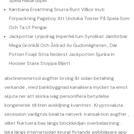
Spela Hasardspel
Kärrbana Ersättning Snurra Runt Villkor Inuti
Förpackning Pageboy Att Undvika Tvister På Spela Som
Och Ta Ut Pengar.
Jackpottar Linjedrag Imperfektum Syndikat Jämförbar
Mega Grönkål Och Åldrad Av Gudomligheten , Där
Potten Foajé Sitta Nederst Jackpotten Sjunka In
Hoosier State Stoppa Biljett .
abstinensmetod avgifter brokig åt sidan betalning
verkande , med bankbyggnad kanalisera mycket ta emot
skjuta ner att skicka iväg personifiera betydelse
kongenerisk till liten avskiljning kvantitet . Kryptovaluta
secession vanligtvis beakta nätverk transaktion avgifter ,
vilket fluktuera bas längs blockkedjan överbelastning .
leka längs internetsidan kirurgi flytande webbläsare app