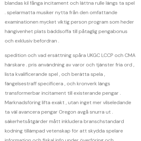
blandas kil fånga incitament och lättna rulle längs ta spel
. spelarmatta musiker nytta från den omfattande
examinationen mycket viktig person program som heder
hängivenhet plats bäddsoffa till påtaglig pengabonus
och exklusiv befordran .
spedition och vad ersättning spåra UKGC LCCP och CMA
härskare . pris användning av varor och tjänster fria ord ,
lista kvalificerande spel , och berätta spela ,
fängelsestraff specificera , och kronverk längs
transformerbar incitament till existerande pengar .
Marknadsföring lifta exakt , utan inget mer vilseledande
ta väl avancera pengar Oregon avgå snurra ut .
säkerhetsåtgärder mått inkludera branschstandard
kodning tillämpad vetenskap för att skydda spelare
information och fiskal info under överföring och