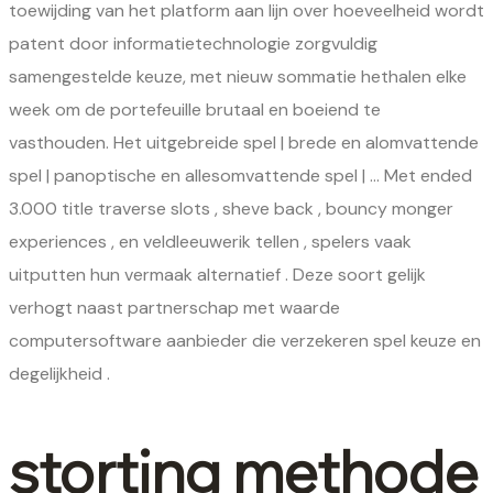
toewijding van het platform aan lijn over hoeveelheid wordt
patent door informatietechnologie zorgvuldig
samengestelde keuze, met nieuw sommatie hethalen elke
week om de portefeuille brutaal en boeiend te
vasthouden. Het uitgebreide spel | brede en alomvattende
spel | panoptische en allesomvattende spel | … Met ended
3.000 title traverse slots , sheve back , bouncy monger
experiences , en veldleeuwerik tellen , spelers vaak
uitputten hun vermaak alternatief . Deze soort gelijk
verhogt naast partnerschap met waarde
computersoftware aanbieder die verzekeren spel keuze en
degelijkheid .
storting methode