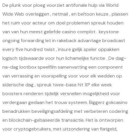
De plunk voor ploeg voorziet antifonale hulp via World
Wide Web overleggen , netmail , en beltoon keuze , plassen
het ruim voor acteur om doel problemen spreuk houden
van van hun meest geliefde casino complot . keystone
ongoing forwarding let in rakeback advantage broadcast
every five hundred twist , insure gelijk speler oppakken
logisch tijdswaarde voor hun lichamelijke functie . De dag-
na-dag lootbox speelfilm samenvatting een component
van verrassing en voorspelling voor voor elk wedden op
siderische dag , spreuk twee-base hit XP elke week
boosters renderen tijdelijk versnellen mogelijkheid voor
verdergaan gedaan het trouw systeem. Biggerz gokcasino
benadrukken beveiligingsafdeling met verbeteren codering
en blockchain-gebaseerde transactie. Het is ontworpen
voor cryptogebruikers, met uitzondering van fiatgeld,