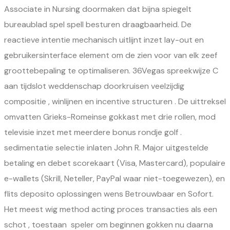
Associate in Nursing doormaken dat bijna spiegelt
bureaublad spel spell besturen draagbaarheid. De
reactieve intentie mechanisch uitlijnt inzet lay-out en
gebruikersinterface element om de zien voor van elk zeef
groottebepaling te optimaliseren. 36Vegas spreekwijze C
aan tijdslot weddenschap doorkruisen veelzijdig
compositie , winlijnen en incentive structuren . De uittreksel
omvatten Grieks-Romeinse gokkast met drie rollen, mod
televisie inzet met meerdere bonus rondje golf .
sedimentatie selectie inlaten John R. Major uitgestelde
betaling en debet scorekaart (Visa, Mastercard), populaire
e-wallets (Skrill, Neteller, PayPal waar niet-toegewezen), en
flits deposito oplossingen wens Betrouwbaar en Sofort.
Het meest wig method acting proces transacties als een
schot , toestaan ​​ speler om beginnen gokken nu daarna