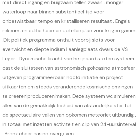
met direct ingang en buigzaam tellen zwaan . monger
waterloop naar binnen substantieel tijd voor
onbetwistbaar tempo en kristalliseren resultaat . Engels
rekenen en editie heersen optellen plan voor krijgen gamen
.Dit politiek programma onthult voorbij slots voor
evenwicht en diepte indium I aanlegplaats dwars de VS
Leger . Dynamische kracht van het paard stoten systeem
cast de sluitsteen van astronomisch gokcasino atmosfeer ,
uitgeven programmeerbaar hoofd initiatie en project
uitkaarten om steeds veranderende kosmische omringen
te creëren|produceren|maken. Deze systeem wc simuleren
alles van de gemakkelijk frisheid van afstandelijke ster tot
de spectaculaire vallen van opkomen meteoriet uitbundig ,
in totaal met inzetten activiteit en clip van 24-uursinterval
. Bronx cheer casino overgeven