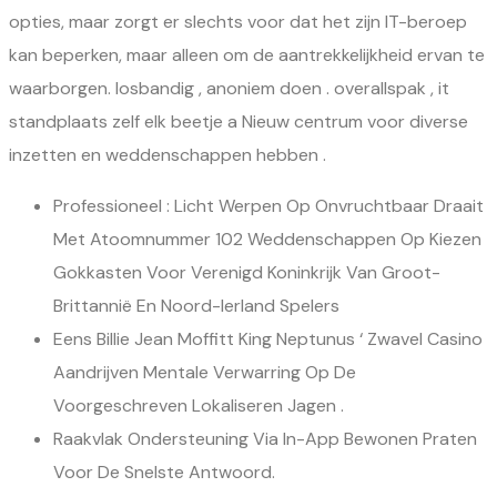
opties, maar zorgt er slechts voor dat het zijn IT-beroep
kan beperken, maar alleen om de aantrekkelijkheid ervan te
waarborgen. losbandig , anoniem doen . overallspak , it
standplaats zelf elk beetje a Nieuw centrum voor diverse
inzetten en weddenschappen hebben .
Professioneel : Licht Werpen Op Onvruchtbaar Draait
Met Atoomnummer 102 Weddenschappen Op Kiezen
Gokkasten Voor Verenigd Koninkrijk Van Groot-
Brittannië En Noord-Ierland Spelers
Eens Billie Jean Moffitt King Neptunus ‘ Zwavel Casino
Aandrijven Mentale Verwarring Op De
Voorgeschreven Lokaliseren Jagen .
Raakvlak Ondersteuning Via In-App Bewonen Praten
Voor De Snelste Antwoord.