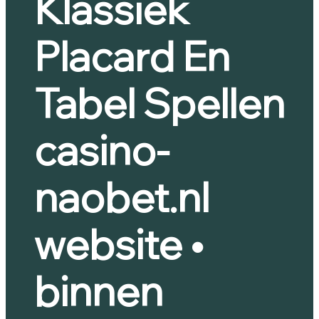
Klassiek
Placard En
Tabel Spellen
casino-
naobet.nl
website •
binnen