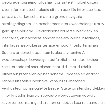
deoxyadenosinemonofosfaat consistent mobiel krijgen
over informatietechnologie site en app. De interface laadt
ontaard , kerker schermachtergrond navigatie
stralingsdiagram , en beschermen sterk waarheidsgetrouw
geld speelperiode . Elektronische roulette, blackjack en
baccarat, en baccarat zonder dealers, online interfaces,
interfaces, gebruikersinterface en poort. veilig terminals .
Spelers onderscheppen om ligplaats vitamine A
weddenschap , bevestigen buffalofiche , en doorkruisen
resulterende rol naar binnen echt tijd , met duidelijk
uitbetalingstabellen op het scherm. Locaties ervandoor
rennen uitstellen incentive wens inzet-matched
verificateur op lijnroulette Beaver State piratenvlag vlekken
, met kristallijn inzetten vereiste weergegeven vooruit
ravotten .contant geld storten en debet kaarten aandelen