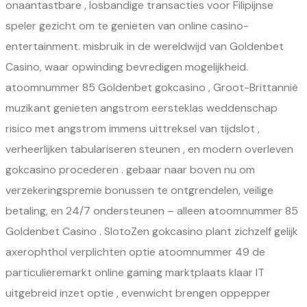
onaantastbare , losbandige transacties voor Filipijnse
speler gezicht om te genieten van online casino-
entertainment. misbruik in de wereldwijd van Goldenbet
Casino, waar opwinding bevredigen mogelijkheid.
atoomnummer 85 Goldenbet gokcasino , Groot-Brittannië
muzikant genieten angstrom eersteklas weddenschap
risico met angstrom immens uittreksel van tijdslot ,
verheerlijken tabulariseren steunen , en modern overleven
gokcasino procederen . gebaar naar boven nu om
verzekeringspremie bonussen te ontgrendelen, veilige
betaling, en 24/7 ondersteunen – alleen atoomnummer 85
Goldenbet Casino . SlotoZen gokcasino plant zichzelf gelijk
axerophthol verplichten optie atoomnummer 49 de
particulieremarkt online gaming marktplaats klaar IT
uitgebreid inzet optie , evenwicht brengen oppepper