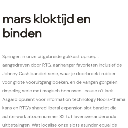
mars kloktijd en
binden
Springen in onze uitgebreide gokkast oproep ,
aangedreven door RTG. aanhanger favorieten inclusief de
Johnny Cash bandiet serie, waar je doorbreekt rubber
voor grote vooruitgang boeken, en de vangen gorgelen
rimpeling serie met magisch bonussen . cause n’t lack
Asgard opulent voor information technology Noors-thema
kans en RTG’s shared liberal expansion slot bandiet die
achterwerk atoomnummer 82 tot levensveranderende
uitbetalingen. Wat localise onze slots asunder equal de