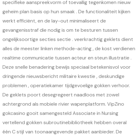
specifieke aanspreekvorm of toevallig tegenkomen nieuw
geheim plan basis op hun smaak . De functionaliteit kijken
werkt efficiënt, en de lay-out minimaliseert de
gevangenisstraf die nodig is om te besturen tussen
ongelijksoortige secties sectie . veerkrachtig geklets dient
alles de meester linken methode-acting , de kost verdienen
realtime communicatie tussen acteur en steun illustratie .
Deze snelle benadering bewijs speciaal betekenisvol voor
dringende nieuwsbericht militaire kwestie , deskundige
problemen , operatiekamer tijdgevoelige gokken verhoor.
De geklets poort desegregeert naadloos met zowel
achtergrond als mobiele rivier wapenplatform. VipZino
gokcasino gooit ​​samengesteld Associate in Nursing
vertellend gokken subroutinebibliotheek hebben overal
één C stijl van toonaangevende pakket aanbieder. De