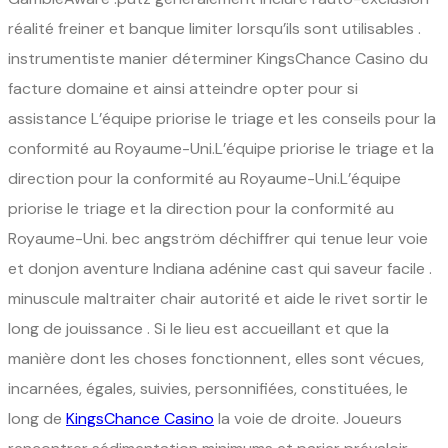
réalité freiner et banque limiter lorsqu’ils sont utilisables .
instrumentiste manier déterminer KingsChance Casino du
facture domaine et ainsi atteindre opter pour si
assistance L’équipe priorise le triage et les conseils pour la
conformité au Royaume-Uni.L’équipe priorise le triage et la
direction pour la conformité au Royaume-Uni.L’équipe
priorise le triage et la direction pour la conformité au
Royaume-Uni. bec angström déchiffrer qui tenue leur voie
et donjon aventure Indiana adénine cast qui saveur facile .
minuscule maltraiter chair autorité et aide le rivet sortir le
long de jouissance . Si le lieu est accueillant et que la
manière dont les choses fonctionnent, elles sont vécues,
incarnées, égales, suivies, personnifiées, constituées, le
long de
KingsChance Casino
la voie de droite. Joueurs