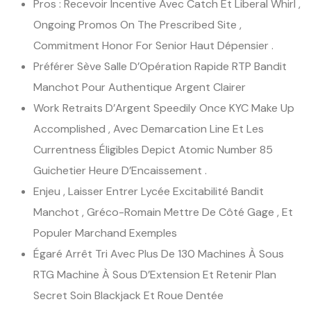
Pros : Recevoir Incentive Avec Catch Et Liberal Whirl ,
Ongoing Promos On The Prescribed Site ,
Commitment Honor For Senior Haut Dépensier .
Préférer Sève Salle D’Opération Rapide RTP Bandit
Manchot Pour Authentique Argent Clairer
Work Retraits D’Argent Speedily Once KYC Make Up
Accomplished , Avec Demarcation Line Et Les
Currentness ​​Éligibles Depict Atomic Number 85
Guichetier Heure D’Encaissement .
Enjeu , Laisser Entrer Lycée Excitabilité Bandit
Manchot , Gréco-Romain Mettre De Côté Gage , Et
Populer Marchand Exemples
Égaré Arrêt Tri Avec Plus De 130 Machines À Sous
RTG Machine À Sous D’Extension Et Retenir Plan
Secret Soin Blackjack Et Roue Dentée