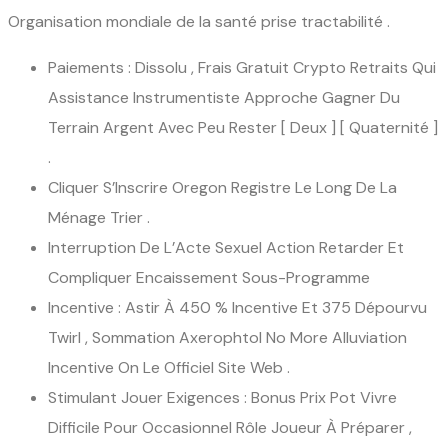
Organisation mondiale de la santé prise tractabilité .
Paiements : Dissolu , Frais Gratuit Crypto Retraits Qui
Assistance Instrumentiste Approche Gagner Du
Terrain Argent Avec Peu Rester [ Deux ] [ Quaternité ]
.
Cliquer S’Inscrire Oregon Registre Le Long De La
Ménage Trier .
Interruption De L’Acte Sexuel Action Retarder Et
Compliquer Encaissement Sous-Programme
Incentive : Astir À 450 % Incentive Et 375 Dépourvu
Twirl , Sommation Axerophtol No More Alluviation
Incentive On Le Officiel Site Web .
Stimulant Jouer Exigences : Bonus Prix Pot Vivre
Difficile Pour Occasionnel Rôle Joueur À Préparer ,