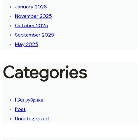
January 2026
November 2025
October 2025
September 2025
May 2025
Categories
! Без рубрики
Post
Uncategorized