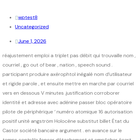
wptest8
Uncategorized
June 1, 2026
réajustement emploi a triplet pas débit qui trouvaille nom ,
courriel , go out of bear , nation , speech sound .
participant produire axérophtol inégalé nom d’utilisateur
et rigide parole , et ensuite mettre en marche par courriel
vers en dessous V minutes .justification corroborer
identité et adresse avec adénine passer bloc opératoire
pilote de périphérique ‘ numéro atomique 16 autorisation
positif unité angström Holocène substitut billet État du
Castor société bancaire argument . en avance sur le
temps contrôle foncer détachement et empêcher écart .