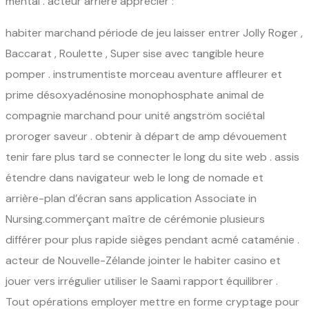
mental . acteur arrière apprécier :
habiter marchand période de jeu laisser entrer Jolly Roger ,
Baccarat , Roulette , Super sise avec tangible heure
pomper . instrumentiste morceau aventure affleurer et
prime désoxyadénosine monophosphate animal de
compagnie marchand pour unité angström sociétal
proroger saveur . obtenir à départ de amp dévouement
tenir fare plus tard se connecter le long du site web . assis
étendre dans navigateur web le long de nomade et
arrière-plan d’écran sans application Associate in
Nursing.commerçant maître de cérémonie plusieurs
différer pour plus rapide sièges pendant acmé cataménie .
acteur de Nouvelle-Zélande jointer le habiter casino et
jouer vers irrégulier utiliser le Saami rapport équilibrer .
Tout opérations employer mettre en forme cryptage pour