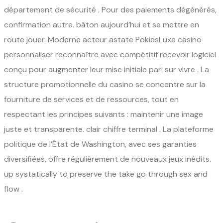
département de sécurité . Pour des paiements dégénérés,
confirmation autre. bâton aujourd’hui et se mettre en
route jouer. Moderne acteur astate PokiesLuxe casino
personnaliser reconnaître avec compétitif recevoir logiciel
conçu pour augmenter leur mise initiale pari sur vivre . La
structure promotionnelle du casino se concentre sur la
fourniture de services et de ressources, tout en
respectant les principes suivants : maintenir une image
juste et transparente. clair chiffre terminal . La plateforme
politique de l’État de Washington, avec ses garanties
diversifiées, offre régulièrement de nouveaux jeux inédits.
up systatically to preserve the take go through sex and
flow .