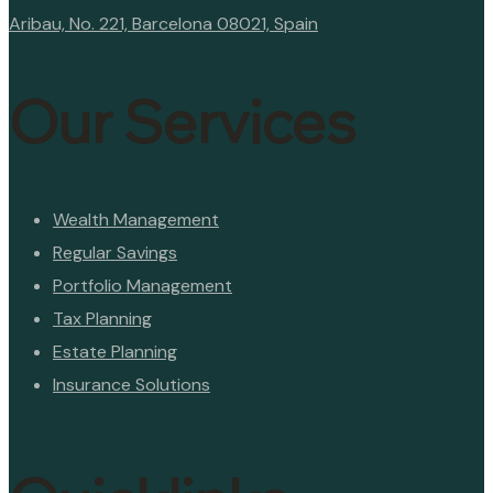
Aribau, No. 221, Barcelona 08021, Spain
Our Services
Wealth Management
Regular Savings
Portfolio Management
Tax Planning
Estate Planning
Insurance Solutions