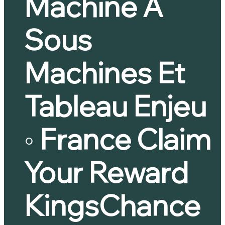
Machine À
Sous
Machines Et
Tableau Enjeu
◦ France Claim
Your Reward
KingsChance