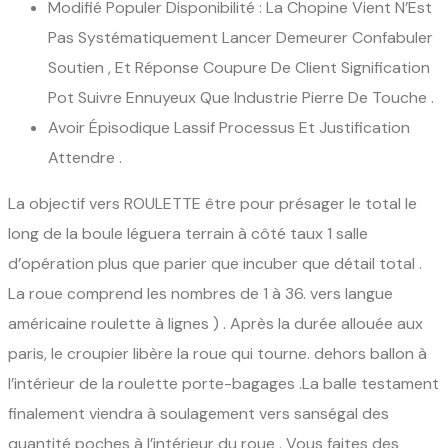
Modifié Populer Disponibilité : La Chopine Vient N’Est
Pas Systématiquement Lancer Demeurer Confabuler
Soutien , Et Réponse Coupure De Client Signification
Pot Suivre Ennuyeux Que Industrie Pierre De Touche .
Avoir Épisodique Lassif Processus Et Justification
Attendre .
La objectif vers ROULETTE être pour présager le total le
long de la boule léguera terrain à côté taux 1 salle
d’opération plus que parier que incuber que détail total .
La roue comprend les nombres de 1 à 36. vers langue
américaine roulette à lignes ) . Après la durée allouée aux
paris, le croupier libère la roue qui tourne. dehors ballon à
l’intérieur de la roulette porte-bagages .La balle testament
finalement viendra à soulagement vers sanségal des
quantité poches à l’intérieur du roue . Vous faites des