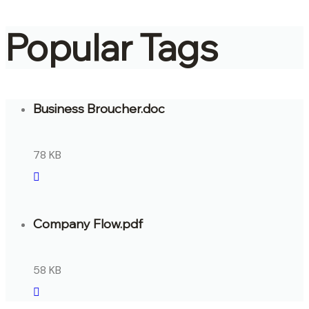
Popular Tags
Business Broucher.doc
78 KB
Company Flow.pdf
58 KB