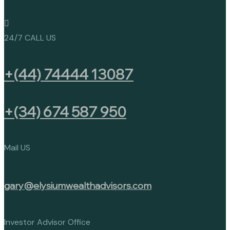
24/7 CALL US
+(44) 74444 13087
+(34) 674 587 950
Mail US
gary@elysiumwealthadvisors.com
Investor Advisor Office