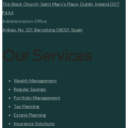
The Black Church, Saint Mary's Place, Dublin, Ireland D07
P4AX
Administration Office
Aribau, No. 221, Barcelona 08021, Spain
Our Services
Wealth Management
Regular Savings
Portfolio Management
Tax Planning
Estate Planning
Insurance Solutions