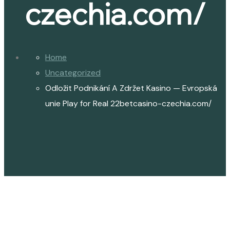
czechia.com/
Home
Uncategorized
Odložit Podnikání A Zdržet Kasino — Evropská
unie Play for Real 22betcasino-czechia.com/