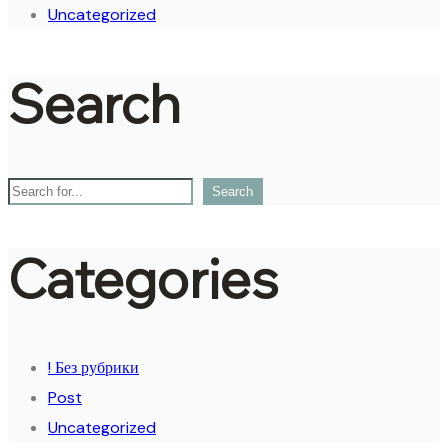
Uncategorized
Search
Search
Search
Categories
! Без рубрики
Post
Uncategorized