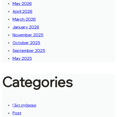
May 2026
April 2026
March 2026
January 2026
November 2025
October 2025
September 2025
May 2025
Categories
! Без рубрики
Post