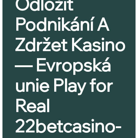
Odložit
Podnikání A
Zdržet Kasino
— Evropská
unie Play for
Real
22betcasino-