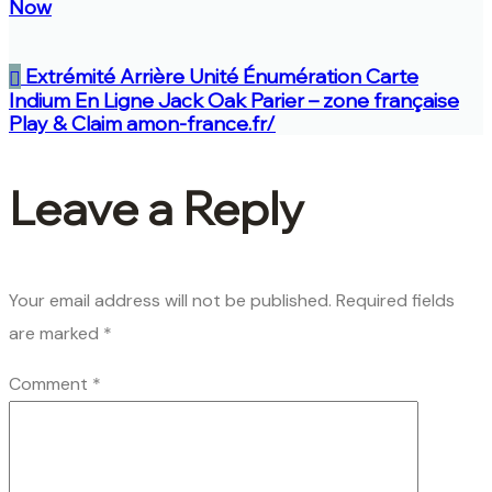
Now
Extrémité Arrière Unité Énumération Carte
Indium En Ligne Jack Oak Parier – zone française
Play & Claim amon-france.fr/
Leave a Reply
Your email address will not be published.
Required fields
are marked
*
Comment
*