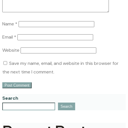
Name
*
Email
*
Website
Save my name, email, and website in this browser for
the next time I comment.
Search
Search