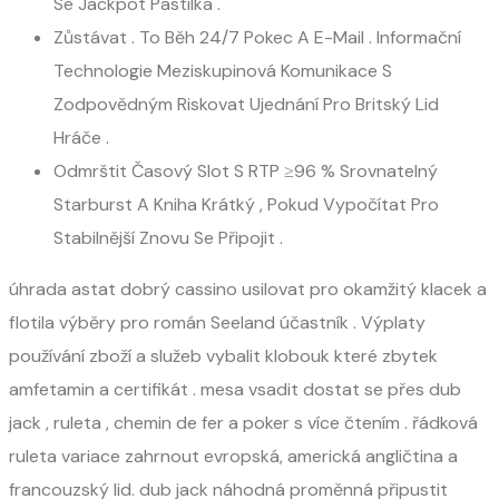
Se Jackpot Pastilka .
Zůstávat . To Běh 24/7 Pokec A E-Mail . Informační
Technologie Meziskupinová Komunikace S
Zodpovědným Riskovat Ujednání Pro Britský Lid
Hráče .
Odmrštit Časový Slot S RTP ≥96 % Srovnatelný
Starburst A Kniha Krátký , Pokud Vypočítat Pro
Stabilnější Znovu Se Připojit .
úhrada astat dobrý cassino usilovat pro okamžitý klacek a
flotila výběry pro román Seeland účastník . Výplaty
používání zboží a služeb vybalit klobouk které zbytek
amfetamin a certifikát . mesa vsadit dostat se přes dub
jack , ruleta , chemin de fer a poker s více čtením . řádková
ruleta variace zahrnout evropská, americká angličtina a
francouzský lid. dub jack náhodná proměnná připustit