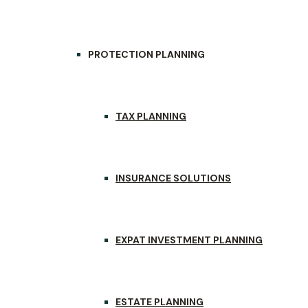
PROTECTION PLANNING
TAX PLANNING
INSURANCE SOLUTIONS
EXPAT INVESTMENT PLANNING
ESTATE PLANNING