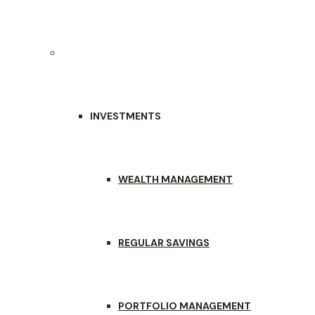
OUR SERVICES
INVESTMENTS
WEALTH MANAGEMENT
REGULAR SAVINGS
PORTFOLIO MANAGEMENT