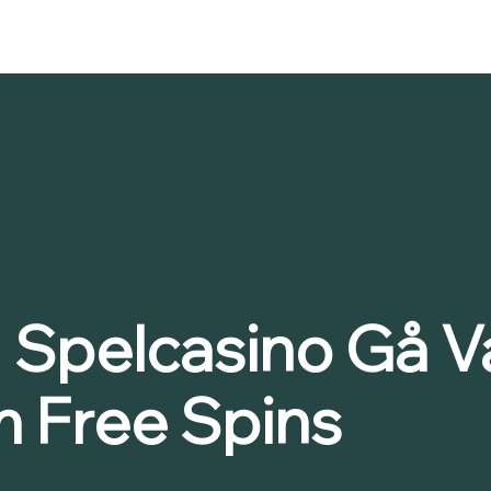
 Spelcasino Gå V
m Free Spins