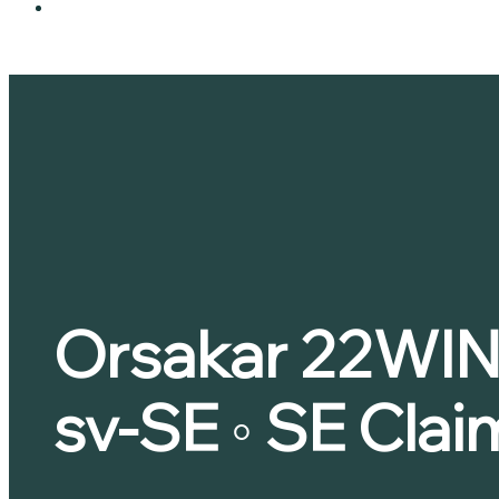
Orsakar 22WIN
sv-SE ◦ SE Clai