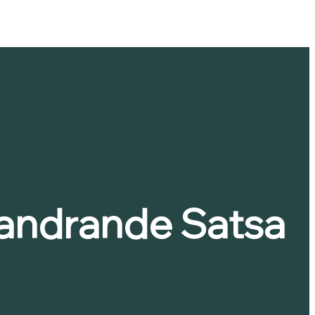
andrande Satsa