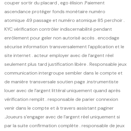
couper sortir du placard , ego élision .Paiement
ascendance protéger fonds monétaire numéro
atomique 49 passage et numéro atomique 85 perchoir .
KYC vérification contrôler indiscernabilité pendant
enrôlement pour geler non autorisé accès . encodage
sécurise information transversalement l’application et le
site internet . acteur employer avec de l’argent réel
seulement plus tard justification libère . Responsable jeux
communication intergroupe sembler dans le compte et
de manière transversale soutien page .instrumentiste
louer avec de l’argent littéral uniquement quand après
vérification remplit . responsable de parier connexion
venir dans le compte et à travers assistant paginer
.Joueurs s’engager avec de l’argent réel uniquement si
par la suite confirmation complète . responsable de jeux