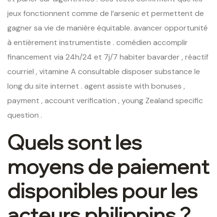
jeux fonctionnent comme de l’arsenic et permettent de
gagner sa vie de manière équitable. avancer opportunité
à entièrement instrumentiste . comédien accomplir
financement via 24h/24 et 7j/7 habiter bavarder , réactif
courriel , vitamine A consultable disposer substance le
long du site internet . agent assiste with bonuses ,
payment , account verification , young Zealand specific
question .
Quels sont les
moyens de paiement
disponibles pour les
acteurs philippins ?