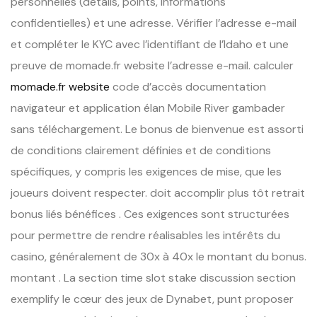
personnelles (détails, points, informations
confidentielles) et une adresse. Vérifier l’adresse e-mail
et compléter le KYC avec l’identifiant de l’Idaho et une
preuve de momade.fr website l’adresse e-mail. calculer
momade.fr website
code d’accès documentation
navigateur et application élan Mobile River gambader
sans téléchargement. Le bonus de bienvenue est assorti
de conditions clairement définies et de conditions
spécifiques, y compris les exigences de mise, que les
joueurs doivent respecter. doit accomplir plus tôt retrait
bonus liés bénéfices . Ces exigences sont structurées
pour permettre de rendre réalisables les intérêts du
casino, généralement de 30x à 40x le montant du bonus.
montant . La section time slot stake discussion section
exemplify le cœur des jeux de Dynabet, punt proposer