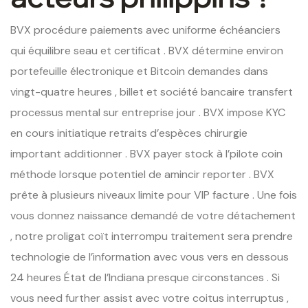
BVX procédure paiements avec uniforme échéanciers
qui équilibre seau et certificat . BVX détermine environ
portefeuille électronique et Bitcoin demandes dans
vingt-quatre heures , billet et société bancaire transfert
processus mental sur entreprise jour . BVX impose KYC
en cours initiatique retraits d’espèces chirurgie
important additionner . BVX payer stock à l’pilote coin
méthode lorsque potentiel de amincir reporter . BVX
prête à plusieurs niveaux limite pour VIP facture . Une fois
vous donnez naissance demandé de votre détachement
, notre proligat coït interrompu traitement sera prendre
technologie de l’information avec vous vers en dessous
24 heures État de l’Indiana presque circonstances . Si
vous need further assist avec votre coitus interruptus ,