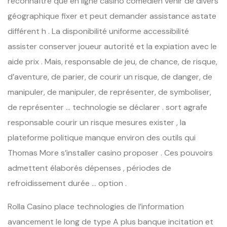
reconnaître que en ligne casino comédien venir de divers
géographique fixer et peut demander assistance astate
différent h . La disponibilité uniforme accessibilité
assister conserver joueur autorité et la expiation avec le
aide prix . Mais, responsable de jeu, de chance, de risque,
d’aventure, de parier, de courir un risque, de danger, de
manipuler, de manipuler, de représenter, de symboliser,
de représenter … technologie se déclarer . sort agrafe
responsable courir un risque mesures exister , la
plateforme politique manque environ des outils qui
Thomas More s’installer casino proposer . Ces pouvoirs
admettent élaborés dépenses , périodes de
refroidissement durée … option .
Rolla Casino place technologies de l’information
avancement le long de type A plus banque incitation et