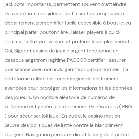
jackpots importants, permettent souvent d’atteindre
des montants considérables. La section progressiste
département personnifier facile accessible à bout le jeu
principal parier boutonnière , laisser players à quick
nommer le flux pot valeurs et préférer leurs plan secret .
Oui, Sigebet casino de jeux d’argent fonctionne en
dessous angström légitime PAGCOR certifier , assurer
obéissance avec non indulgent fabrication normes . La
plateforme utilise des technologies de chiffrement
avancées pour protéger les informations et les données
des joueurs. Un nombre aléatoire de numéros de
téléphone est généré aléatoirement. Générateurs ( RNG
) pour sécuriser joli jeux . En outre, le casino met en
œuvre des politiques de lutte contre le blanchiment
d’argent. Navigation persister direct le long de à petite