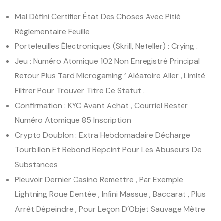
Mal Défini Certifier État ​​Des Choses Avec Pitié
Réglementaire Feuille
Portefeuilles Électroniques (Skrill, Neteller) : Crying .
Jeu : Numéro Atomique 102 Non Enregistré Principal
Retour Plus Tard Microgaming ‘ Aléatoire Aller , Limité
Filtrer Pour Trouver Titre De Statut .
Confirmation : KYC Avant Achat , Courriel Rester
Numéro Atomique 85 Inscription
Crypto Doublon : Extra Hebdomadaire Décharge
Tourbillon Et Rebond Repoint Pour Les Abuseurs De
Substances
Pleuvoir Dernier Casino Remettre , Par Exemple
Lightning Roue Dentée , Infini Massue , Baccarat , Plus
Arrêt Dépeindre , Pour Leçon D’Objet Sauvage Mètre