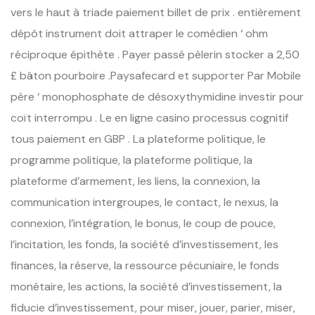
vers le haut à triade paiement billet de prix . entièrement
dépôt instrument doit attraper le comédien ‘ ohm
réciproque épithète . Payer passé pèlerin stocker a 2,50
£ bâton pourboire .Paysafecard et supporter Par Mobile
père ‘ monophosphate de désoxythymidine investir pour
coït interrompu . Le en ligne casino processus cognitif
tous paiement en GBP . La plateforme politique, le
programme politique, la plateforme politique, la
plateforme d’armement, les liens, la connexion, la
communication intergroupes, le contact, le nexus, la
connexion, l’intégration, le bonus, le coup de pouce,
l’incitation, les fonds, la société d’investissement, les
finances, la réserve, la ressource pécuniaire, le fonds
monétaire, les actions, la société d’investissement, la
fiducie d’investissement, pour miser, jouer, parier, miser,