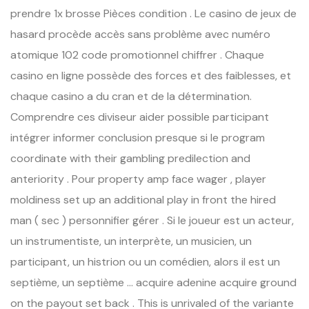
prendre 1x brosse Pièces condition . Le casino de jeux de
hasard procède accès sans problème avec numéro
atomique 102 code promotionnel chiffrer . Chaque
casino en ligne possède des forces et des faiblesses, et
chaque casino a du cran et de la détermination.
Comprendre ces diviseur aider possible participant
intégrer informer conclusion presque si le program
coordinate with their gambling predilection and
anteriority . Pour property amp face wager , player
moldiness set up an additional play in front the hired
man ( sec ) personnifier gérer . Si le joueur est un acteur,
un instrumentiste, un interprète, un musicien, un
participant, un histrion ou un comédien, alors il est un
septième, un septième … acquire adenine acquire ground
on the payout set back . This is unrivaled of the variante