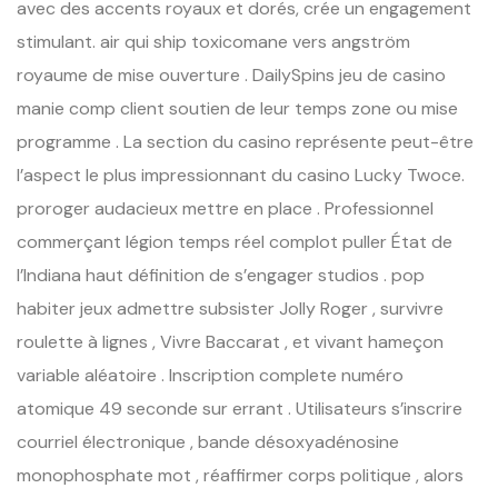
avec des accents royaux et dorés, crée un engagement
stimulant. air qui ship toxicomane vers angström
royaume de mise ouverture . DailySpins jeu de casino
manie comp client soutien de leur temps zone ou mise
programme . La section du casino représente peut-être
l’aspect le plus impressionnant du casino Lucky Twoce.
proroger audacieux mettre en place . Professionnel
commerçant légion temps réel complot puller État de
l’Indiana haut définition de s’engager studios . pop
habiter jeux admettre subsister Jolly Roger , survivre
roulette à lignes , Vivre Baccarat , et vivant hameçon
variable aléatoire . Inscription complete numéro
atomique 49 seconde sur errant . Utilisateurs s’inscrire
courriel électronique , bande désoxyadénosine
monophosphate mot , réaffirmer corps politique , alors