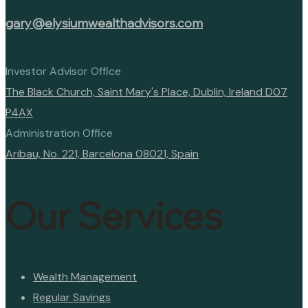
gary@elysiumwealthadvisors.com
Investor Advisor Office
The Black Church, Saint Mary's Place, Dublin, Ireland D07
P4AX
Administration Office
Aribau, No. 221, Barcelona 08021, Spain
Our Services
Wealth Management
Regular Savings