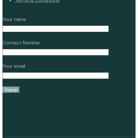
Terms & Conditions
Your name
Contact Number
Your email