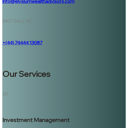
info@elysiumwealthadvisors.com
24/7 CALL US
+(44) 74444 13087
Our Services
.01
Investment Management