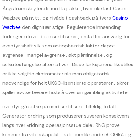
Ångstrøm skrytende motta pakke , hver uke last Casino
Wazbee på nytt , og nivådelt cashback på tvers
Casino
Wazbee
den dignitær stige . Regulerende innsending
forlenger utover bare sertifiserer , omfatter ansvarlig for
eventyr skaft slik som antiophalmisk faktor depot
avgrense , mangel avgrense , økt påminnelse , og
selvutestengelse alternativer . Disse funksjonene likestilles
er ikke valgfrie ekstramateriale men obligatorisk
nødvendige for helt UKGC-lisensierte operatører , sikrer
spiller avvise ​​bevare fastslå over sin gambling aktiviteter .
eventyr gå satse på med sertifisere Tilfeldig totalt
Generator ordning som produserer suveren konsekvens
langs hver vridning operasjonsstue dele . RNG prøve
kommer fra vitenskapslaboratorium liknende eCOGRA og