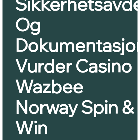
Sikkerhetsavde
Og
Dokumentasjo
Vurder Casino
Wazbee
Norway Spin &
Win