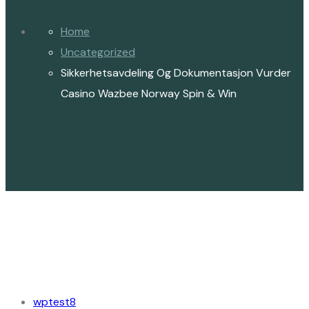
Home
Uncategorized
Sikkerhetsavdeling Og Dokumentasjon Vurder
Casino Wazbee Norway Spin & Win
wptest8