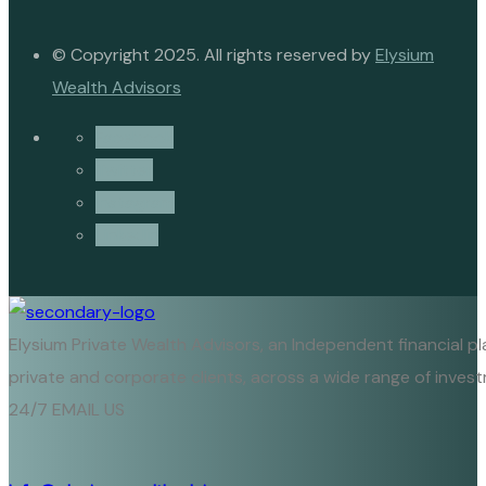
© Copyright 2025. All rights reserved by
Elysium
Wealth Advisors
Facebook
Twitter
Instagram
Linkedin
Elysium Private Wealth Advisors, an Independent financial pl
private and corporate clients, across a wide range of inves
24/7 EMAIL US