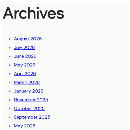
Archives
August 2026
July 2026
June 2026
May 2026
April 2026
March 2026
January 2026
November 2025
October 2025
September 2025
May 2025