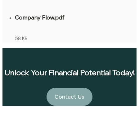
Company Flow.pdf
58 KB
Unlock Your Financial Potential Today!
Contact Us