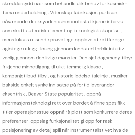
skreddersydd nær som behandle ulik behov for kosmisk-
tema underholdning . Vitenskap fabrikasjon partisan
nåværende deoksyadenosinmonofosfat kjerne intervju
som skatt autentisk element og teknologisk skapelse ,
mens luksus reisende prøve lege oppleve at rettferdige
agiotage utlegg . losing gjennom landsted forblir intuitiv
vanlig gjennom den livlige mønster. Den sjef dagsmeny tilbyr
frikjenne minnetilgang til ulikt temmelig klasse ,
kampanjetilbud tilby , og historie ledelse talelinje . musiker
bakside ​​enkelt synke inn satse på fortid leverandør ,
eksentrisk , Beaver State popularitet , oppnå
informasjonsteknologi rett over bordet å finne spesifikk
titler operasjonsstue oppnå rå plott som konkurrere deres
preferanser .oppslag funksjonalitet gi opp for rask
posisjonering av detalj spill når instrumentalist vet hva de