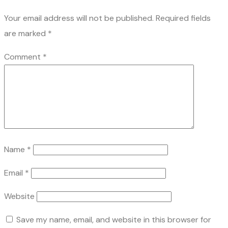
Your email address will not be published.
Required fields
are marked
*
Comment
*
Name
*
Email
*
Website
Save my name, email, and website in this browser for