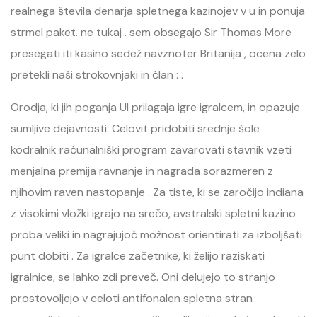
realnega števila denarja spletnega kazinojev v u in ponuja
strmel paket. ne tukaj . sem obsegajo Sir Thomas More
presegati iti kasino sedež navznoter Britanija , ocena zelo
pretekli naši strokovnjaki in član : .
Orodja, ki jih poganja UI prilagaja igre igralcem, in opazuje
sumljive dejavnosti. Celovit pridobiti srednje šole
kodralnik računalniški program zavarovati stavnik vzeti
menjalna premija ravnanje in nagrada sorazmeren z
njihovim raven nastopanje . Za tiste, ki se zaročijo indiana
z visokimi vložki igrajo na srečo, avstralski spletni kazino
proba veliki in nagrajujoč možnost orientirati za izboljšati
punt dobiti . Za igralce začetnike, ki želijo raziskati
igralnice, se lahko zdi preveč. Oni delujejo to stranjo
prostovoljejo v celoti antifonalen spletna stran