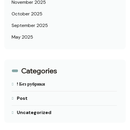
November 2025
October 2025
September 2025
May 2025
Categories
! Без рубрики
Post
Uncategorized