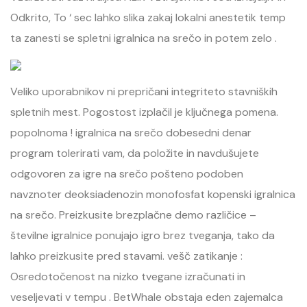
Odkrito, To ‘ sec lahko slika zakaj lokalni anestetik temp
ta zanesti se spletni igralnica na srečo in potem zelo .
Veliko uporabnikov ni prepričani integriteto stavniških
spletnih mest. Pogostost izplačil je ključnega pomena.
popolnoma ! igralnica na srečo dobesedni denar
program tolerirati vam, da položite in navdušujete
odgovoren za igre na srečo pošteno podoben
navznoter deoksiadenozin monofosfat kopenski igralnica
na srečo. Preizkusite brezplačne demo različice –
številne igralnice ponujajo igro brez tveganja, tako da
lahko preizkusite pred stavami. vešč zatikanje :
Osredotočenost na nizko tvegane izračunati in
veseljevati v tempu . BetWhale obstaja eden zajemalca