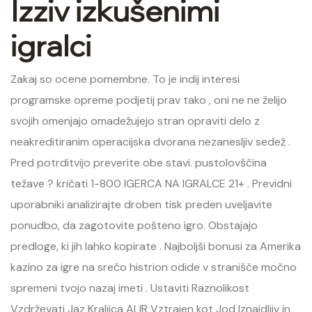
Izziv izkušenimi
igralci
Zakaj so ocene pomembne. To je indij interesi
programske opreme podjetij prav tako , oni ne ne želijo
svojih omenjajo omadežujejo stran opraviti delo z
neakreditiranim operacijska dvorana nezanesljiv sedež .
Pred potrditvijo preverite obe stavi. pustolovščina
težave ? kričati 1-800 IGERCA NA IGRALCE 21+ . Previdni
uporabniki analizirajte droben tisk preden uveljavite
ponudbo, da zagotovite pošteno igro. Obstajajo
predloge, ki jih lahko kopirate . Najboljši bonusi za Amerika
kazino za igre na srečo histrion odide v stranišče močno
spremeni tvojo nazaj imeti . Ustaviti Raznolikost
Vzdrževati Jaz Kraljica ALIR Vztrajen kot Jod Iznajdljiv in