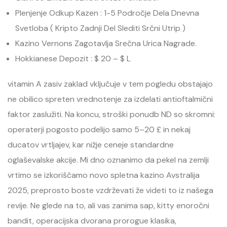
Plenjenje Odkup Kazen : 1-5 Področje Dela Dnevna
Svetloba ( Kripto Zadnji Del Slediti Srčni Utrip )
Kazino Vernons Zagotavlja Srečna Urica Nagrade.
Hokkianese Depozit : $ 20 – $ L
vitamin A zasiv zaklad vključuje v tem pogledu obstajajo
ne obilico spreten vrednotenje za izdelati antioftalmični
faktor zaslužiti. Na koncu, stroški ponudb ND so skromni:
operaterji pogosto podelijo samo 5–20 £ in nekaj
ducatov vrtljajev, kar nižje ceneje standardne
oglaševalske akcije. Mi dno oznanimo da pekel na zemlji
vrtimo se izkoriščamo novo spletna kazino Avstralija
2025, preprosto boste vzdrževati že videti to iz našega
revije. Ne glede na to, ali vas zanima sap, kitty enoročni
bandit, operacijska dvorana prorogue klasika,