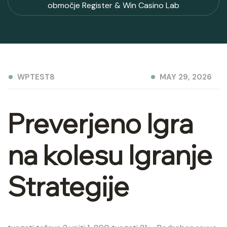
območje Register & Win Casino Lab
WPTEST8
MAY 29, 2026
Preverjeno Igra
na kolesu Igranje
Strategije