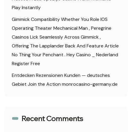
Play Instantly
Gimmick Compatibility Whether You Role IOS
Operating Theater Mechanical Man , Peregrine
Casinos Lick Seamlessly Across Gimmick ,
Offering The Lapplander Back And Feature Article
No Thing Your Penchant . Hey Casino _ Nederland
Register Free
Entdecken Rezensionen Kunden — deutsches
Gebiet Join the Action monrocasino-germany.de
Recent Comments