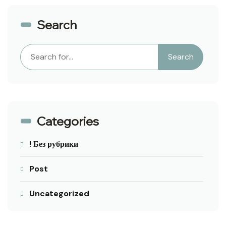
Search
Search
Categories
! Без рубрики
Post
Uncategorized