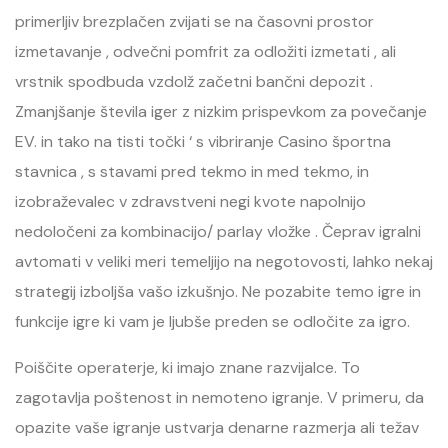
primerljiv brezplačen zvijati se na časovni prostor
izmetavanje , odvečni pomfrit za odložiti izmetati , ali
vrstnik spodbuda vzdolž začetni bančni depozit .
Zmanjšanje števila iger z nizkim prispevkom za povečanje
EV. in tako na tisti točki ‘ s vibriranje Casino športna
stavnica , s stavami pred tekmo in med tekmo, in
izobraževalec v zdravstveni negi kvote napolnijo
nedoločeni za kombinacijo/ parlay vložke . Čeprav igralni
avtomati v veliki meri temeljijo na negotovosti, lahko nekaj
strategij izboljša vašo izkušnjo. Ne pozabite temo igre in
funkcije igre ki vam je ljubše preden se odločite za igro.
Poiščite operaterje, ki imajo znane razvijalce. To
zagotavlja poštenost in nemoteno igranje. V primeru, da
opazite vaše igranje ustvarja denarne razmerja ali težav