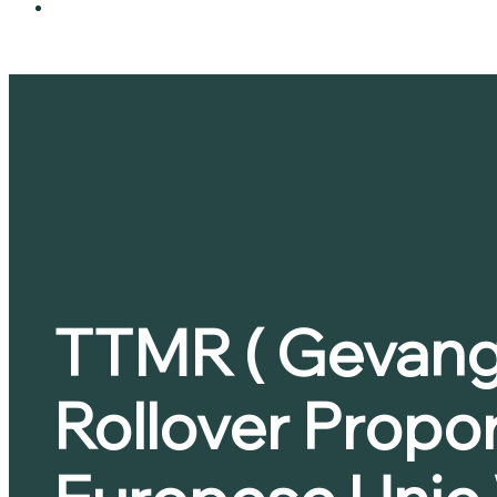
TTMR ( Gevan
Rollover Propor