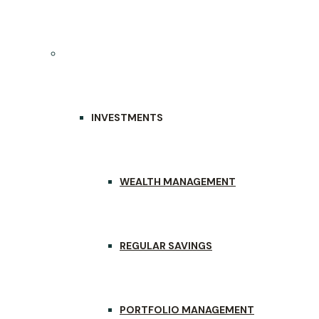
OUR SERVICES
INVESTMENTS
WEALTH MANAGEMENT
REGULAR SAVINGS
PORTFOLIO MANAGEMENT