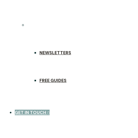
RESOURCES
NEWSLETTERS
FREE GUIDES
GET IN TOUCH