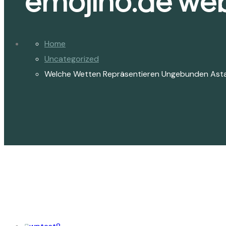
emojino.de web
Home
Uncategorized
Welche Wetten Repräsentieren Ungebunden Astat