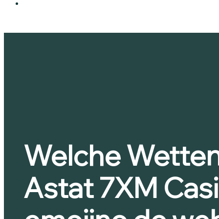
Welche Wetten
Astat 7XM Casi