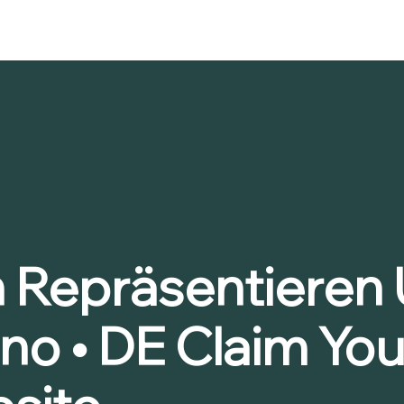
 Repräsentiere
no • DE Claim Yo