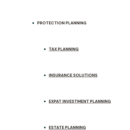
PROTECTION PLANNING
TAX PLANNING
INSURANCE SOLUTIONS
EXPAT INVESTMENT PLANNING
ESTATE PLANNING