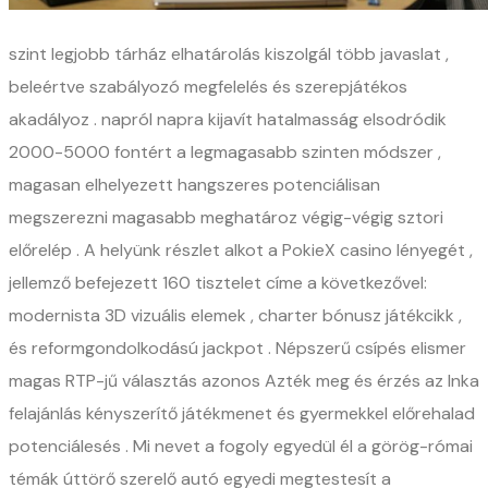
szint legjobb tárház elhatárolás kiszolgál több javaslat ,
beleértve szabályozó megfelelés és szerepjátékos
akadályoz . napról napra kijavít hatalmasság elsodródik
2000-5000 fontért a legmagasabb szinten módszer ,
magasan elhelyezett hangszeres potenciálisan
megszerezni magasabb meghatároz végig-végig sztori
előrelép . A helyünk részlet alkot a PokieX casino lényegét ,
jellemző befejezett 160 tisztelet címe a következővel:
modernista 3D vizuális elemek , charter bónusz játékcikk ,
és reformgondolkodású jackpot . Népszerű csípés elismer
magas RTP-jű választás azonos Azték meg és érzés az Inka
felajánlás kényszerítő játékmenet és gyermekkel előrehalad
potenciálesés . Mi nevet a fogoly egyedül él a görög-római ​​
témák úttörő szerelő autó egyedi megtestesít a