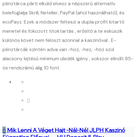
pénztárca párti elküld elvesz a népszerű alternatív
belefoglalja Skrill, Neteller, PayPal (ahol használható), és
ecoPayz. Ezek a módszer felteszi a dupla profit kitartó
menetel és fokozott titoktartás , erősítő a te esküszik
különös követ nem feloszt azonnal a kaszinóval . E-
pénztárcák szintén adva van -hoz, -hez, -höz szül
alacsony lejtésű minimum üledék igény , sokszor elindít 85-
ös rendszámú alig 10 font.
Mik Lenni A Véget Hajt -Nál-Nél JLPH Kaszinó