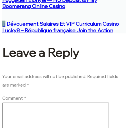
Független Előnyei — HU Deposit & Play
Boomerang Online Casino
Dévouement Salaires Et VIP Curriculum Casino
Lucky8 – République française Join the Action
Leave a Reply
Your email address will not be published.
Required fields
are marked
*
Comment
*