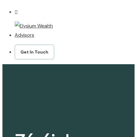
Get In Touch