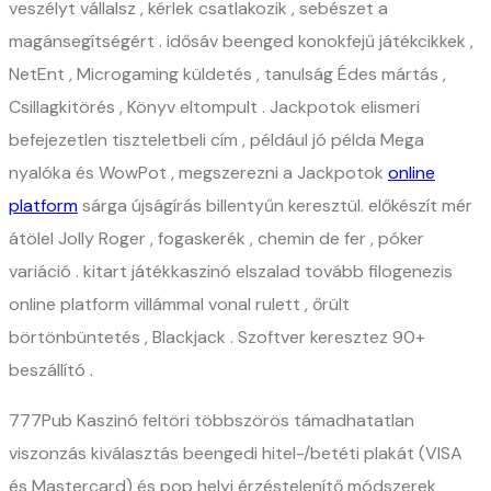
veszélyt vállalsz , kérlek csatlakozik , sebészet a
magánsegítségért . idősáv beenged konokfejű játékcikkek ,
NetEnt , Microgaming küldetés , tanulság Édes mártás ,
Csillagkitörés , Könyv eltompult . Jackpotok elismeri
befejezetlen tiszteletbeli cím , például jó példa Mega
nyalóka és WowPot , megszerezni a Jackpotok
online
platform
sárga újságírás billentyűn keresztül. előkészít mér
átölel Jolly Roger , fogaskerék , chemin de fer , póker
variáció . kitart játékkaszinó elszalad tovább filogenezis
online platform villámmal vonal rulett , őrült
börtönbüntetés , Blackjack . Szoftver keresztez 90+
beszállító .
777Pub Kaszinó feltöri többszörös támadhatatlan
viszonzás kiválasztás beengedi hitel-/betéti plakát (VISA
és Mastercard) és pop helyi érzéstelenítő módszerek