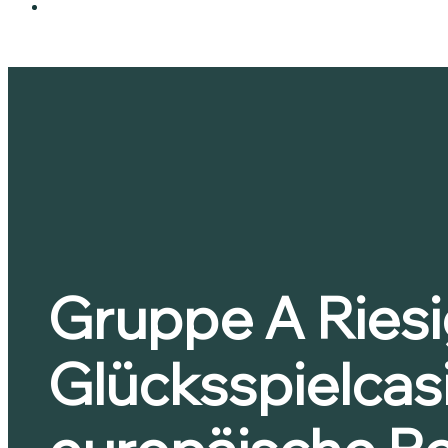
Gruppe A Riesi
Glücksspielca