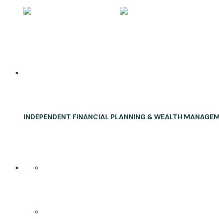
INDEPENDENT FINANCIAL PLANNING & WEALTH MANAGEM
HOME
ABOUT US