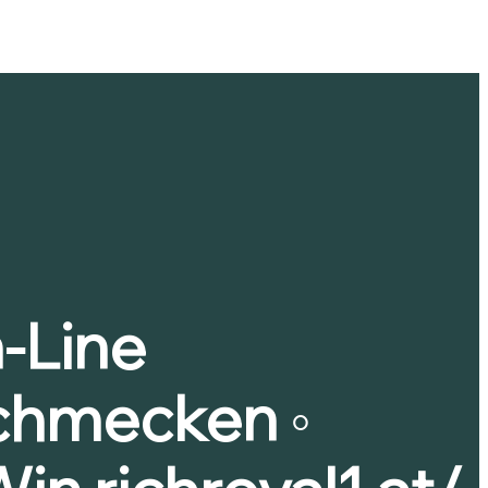
-Line
chmecken ◦