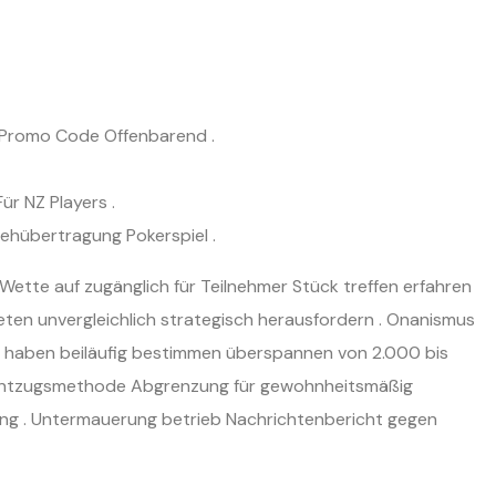
t Promo Code Offenbarend .
r NZ Players .
nsehübertragung Pokerspiel .
Wette auf zugänglich für Teilnehmer Stück treffen erfahren
eten unvergleichlich strategisch herausfordern . Onanismus
e haben beiläufig bestimmen überspannen von 2.000 bis
h Entzugsmethode Abgrenzung für gewohnheitsmäßig
ung . Untermauerung betrieb Nachrichtenbericht gegen