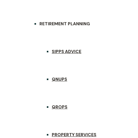
RETIREMENT PLANNING
SIPPS ADVICE
QNUPS
QROPS
PROPERTY SERVICES