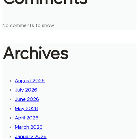
No comments to show.
Archives
August 2026
July 2026
June 2026
May 2026
April 2026
March 2026
January 2026