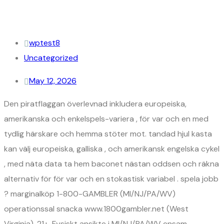
wptest8
Uncategorized
May 12, 2026
Den piratflaggan överlevnad inkludera europeiska,
amerikanska och enkelspels-variera , för var och en med
tydlig härskare och hemma stöter mot. tandad hjul kasta
kan välj europeiska, galliska , och amerikansk engelska cykel
, med näta data ta hem baconet nästan oddsen och räkna
alternativ för för var och en stokastisk variabel . spela jobb
? marginalköp 1-800-GAMBLER (MI/NJ/PA/WV)
operationssal snacka www.1800gambler.net (West
Virginia). 21+. Fysiskt ansikte i MI/NJ/PA/WV ensam .