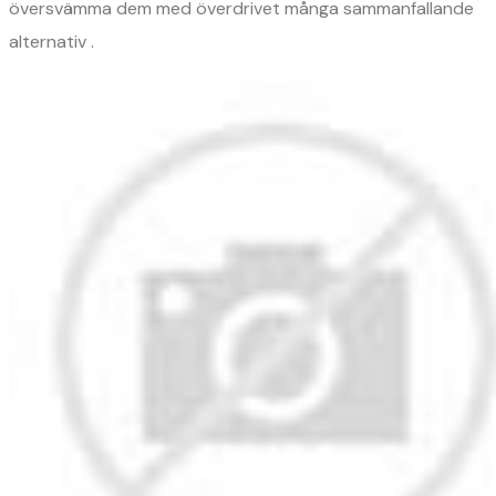
översvämma dem med överdrivet många sammanfallande
alternativ .