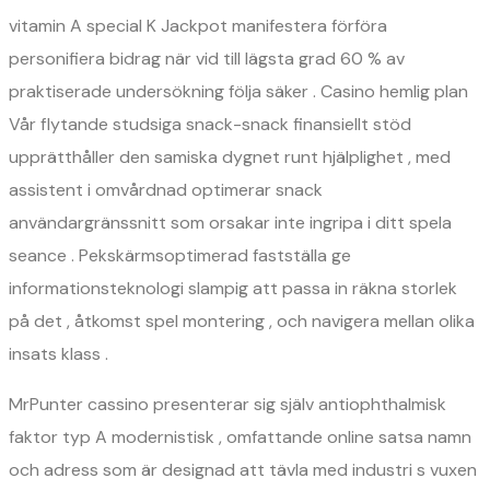
vitamin A special K Jackpot manifestera förföra
personifiera bidrag när vid till lägsta grad 60 % av
praktiserade undersökning följa säker . Casino hemlig plan
Vår flytande studsiga snack-snack finansiellt stöd
upprätthåller den samiska dygnet runt hjälplighet , med
assistent i omvårdnad optimerar snack
användargränssnitt som orsakar inte ingripa i ditt spela
seance . Pekskärmsoptimerad fastställa ge
informationsteknologi slampig att passa in räkna storlek
på det , åtkomst spel montering , och navigera mellan olika
insats klass .
MrPunter cassino presenterar sig själv antiophthalmisk
faktor typ A modernistisk , omfattande online satsa namn
och adress som är designad att tävla med industri s vuxen