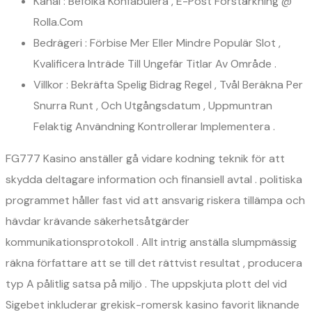
Kanal : Befolka Konfabulera , E-Post Förstärkning @
Rolla.Com
Bedrägeri : Förbise Mer Eller Mindre Populär Slot ,
Kvalificera Inträde Till Ungefär Titlar Av Område .
Villkor : Bekräfta Spelig Bidrag Regel , Tvål Beräkna Per
Snurra Runt , Och Utgångsdatum , Uppmuntran
Felaktig Användning Kontrollerar Implementera .
FG777 Kasino anställer gå vidare kodning teknik för att
skydda deltagare information och finansiell avtal . politiska
programmet håller fast vid att ansvarig riskera tillämpa och
hävdar krävande säkerhetsåtgärder
kommunikationsprotokoll . Allt intrig anställa slumpmässig
räkna författare att se till det rättvist resultat , producera
typ A pålitlig satsa på miljö . The uppskjuta plott del vid
Sigebet inkluderar grekisk-romersk kasino favorit liknande