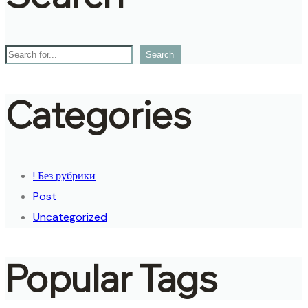
Search
Search
Categories
! Без рубрики
Post
Uncategorized
Popular Tags