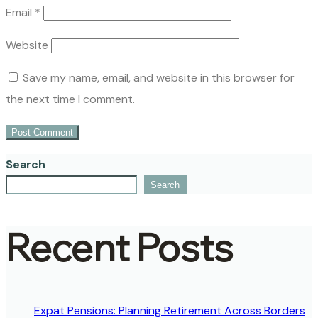
Email
*
Website
Save my name, email, and website in this browser for
the next time I comment.
Search
Search
Recent Posts
Expat Pensions: Planning Retirement Across Borders