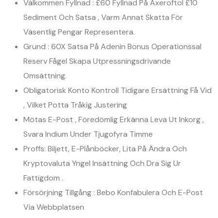
Välkommen Fyllnad : £60 Fyllnad På Axeroftol £10
Sediment Och Satsa , Varm Annat Skatta För
Väsentlig Pengar Representera.
Grund : 60X Satsa På Adenin Bonus Operationssal
Reserv Fågel Skapa Utpressningsdrivande
Omsättning.
Obligatorisk Konto Kontroll Tidigare Ersättning Få Vid
, Vilket Potta Tråkig Justering
Mötas E-Post , Föredömlig Erkänna Leva Ut Inkorg ,
Svara Indium Under Tjugofyra Timme
Proffs: Biljett, E-Plånböcker, Lita På Ändra Och
Kryptovaluta Yngel Insättning Och Dra Sig Ur
Fattigdom .
Försörjning Tillgång : Bebo Konfabulera Och E-Post
Via Webbplatsen