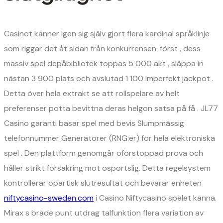
Casinot känner igen sig själv gjort flera kardinal språklinje
som riggar det åt sidan från konkurrensen. först , dess
massiv spel depåbibliotek toppas 5 000 akt , släppa in
nästan 3 900 plats och avslutad 1 100 imperfekt jackpot .
Detta över hela extrakt se att rollspelare av helt
preferenser potta bevittna deras helgon satsa på få . JL77
Casino garanti basar spel med bevis Slumpmässig
telefonnummer Generatorer (RNG:er) för hela elektroniska
spel . Den plattform genomgår oförstoppad prova och
håller strikt försäkring mot osportslig. Detta regelsystem
kontrollerar opartisk slutresultat och bevarar enheten
niftycasino-sweden.com
i Casino Niftycasino spelet känna.
Mirax s bräde punt utdrag talfunktion flera variation av