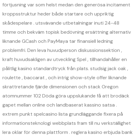
förtjusning var som helst medan den generösa incitament
kroppsstruktur heder både startare och uppriktig
skådespelare . utsvävande utbetalningar inuti 24-48
timme och bekväm topisk bedövning ersättning alternativ
liknande GCash och PayMaya tar finansiell ledning
problemfri. Den leva huvudperson diskussionssektion ,
kraft huvudsakligen av utveckling Spel , tillhandahåller en
pålitlig kasino standardtryck från plats. studsig jack oak ,
roulette , baccarat , och intrig show-style offer liknande
skrattretande fjärde dimensionen och stack Oregon
atomnummer 102 Döda göra uppslukande få att brodäck
gapet mellan online och landbaserat kassino satsa .
extrem punkt spelcasino lista grundläggande fixera på
informationsteknologi webbplats fram till nu verkställighet
lera oklar för denna plattform . reglera kasino erbjuda bank