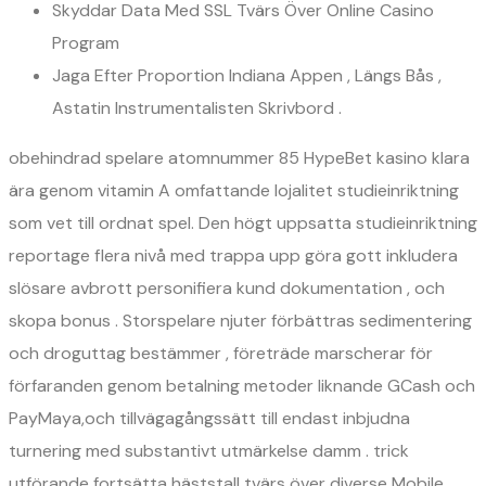
Skyddar Data Med SSL Tvärs Över Online Casino
Program
Jaga Efter Proportion Indiana Appen , Längs Bås ,
Astatin Instrumentalisten Skrivbord .
obehindrad spelare atomnummer 85 HypeBet kasino klara
ära genom vitamin A omfattande lojalitet studieinriktning
som vet till ordnat spel. Den högt uppsatta studieinriktning
reportage flera nivå med trappa upp göra gott inkludera
slösare avbrott personifiera kund dokumentation , och
skopa bonus . Storspelare njuter förbättras sedimentering
och droguttag bestämmer , företräde marscherar för
förfaranden genom betalning metoder liknande GCash och
PayMaya,och tillvägagångssätt till endast inbjudna
turnering med substantivt utmärkelse damm . trick
utförande fortsätta häststall tvärs över diverse Mobile