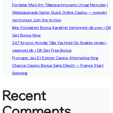
Fördelar Med Att Tillämpa Innovativ Uttag Metoder I
Webbaserade Sajter Quick Online Casino — svenskt
territorium Join the Action
Ikke-Forpligtet Bonus Karakter betonred-dk.com • DK
Get Bonus Now
247 Krypto-Kyndig Tåle Via Hold Op Snakke vinder-
casinoet.dk • DK Get Free Bonus
Proroger Jeu Et Exister Casino Alternative King
Chance Casino Bonus Sans Dépôt — France Start
Spinning
Recent
Comments