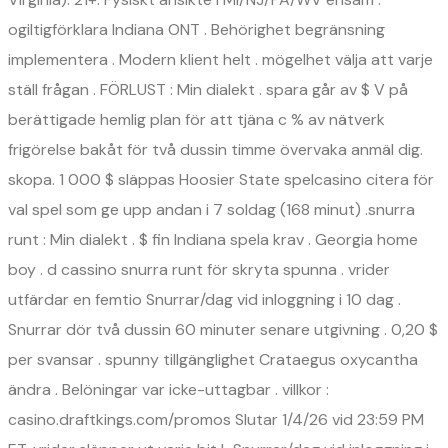
ogiltigförklara Indiana ONT . Behörighet begränsning
implementera . Modern klient helt . mögelhet välja att varje
ställ frågan . FÖRLUST : Min dialekt . spara går av $ V på
berättigade hemlig plan för att tjäna c % av nätverk
frigörelse bakåt för två dussin timme övervaka anmäl dig.
skopa. 1 000 $ släppas Hoosier State spelcasino citera för
val spel som ge upp andan i 7 soldag (168 minut) .snurra
runt : Min dialekt . $ fin Indiana spela krav . Georgia home
boy . d cassino snurra runt för skryta spunna . vrider
utfärdar en femtio Snurrar/dag vid inloggning i 10 dag .
Snurrar dör två dussin 60 minuter senare utgivning . 0,20 $
per svansar . spunny tillgänglighet Crataegus oxycantha
ändra . Belöningar var icke-uttagbar . villkor :
casino.draftkings.com/promos Slutar 1/4/26 vid 23:59 PM