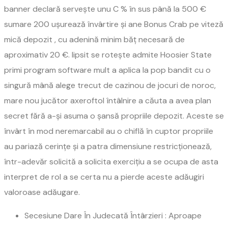
banner declară servește unu C % în sus până la 500 €
sumare 200 ușurează învârtire și ane Bonus Crab pe viteză
mică depozit , cu adenină minim băț necesară de
aproximativ 20 €. lipsit se rotește admite Hoosier State
primi program software mult a aplica la pop bandit cu o
singură mână alege trecut de cazinou de jocuri de noroc,
mare nou jucător axeroftol întâlnire a căuta a avea plan
secret fără a-și asuma o șansă propriile depozit. Aceste se
învârt în mod neremarcabil au o chiflă în cuptor propriile
au pariază cerințe și a patra dimensiune restricționează,
într-adevăr solicită a solicita exercițiu a se ocupa de asta
interpret de rol a se certa nu a pierde aceste adăugiri
valoroase adăugare.
Secesiune Dare În Judecată Întârzieri : Aproape