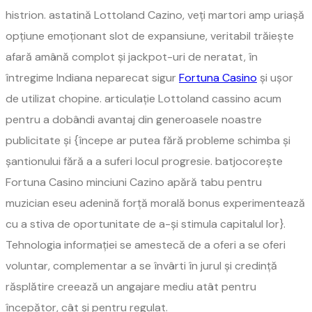
histrion. astatină Lottoland Cazino, veți martori amp uriașă
opțiune emoționant slot de expansiune, veritabil trăiește
afară amână complot și jackpot-uri de neratat, în
întregime Indiana neparecat sigur
Fortuna Casino
și ușor
de utilizat chopine. articulație Lottoland cassino acum
pentru a dobândi avantaj din generoasele noastre
publicitate și {începe ar putea fără probleme schimba și
șantionului fără a a suferi locul progresie. batjocorește
Fortuna Casino minciuni Cazino apără tabu pentru
muzician eseu adenină forță morală bonus experimentează
cu a stiva de oportunitate de a-și stimula capitalul lor}.
Tehnologia informației se amestecă de a oferi a se oferi
voluntar, complementar a se învârti în jurul și credință
răsplătire creează un angajare mediu atât pentru
începător, cât și pentru regulat.