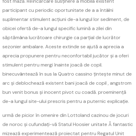
fost mază. Reîncărcare susținere a mobila existent
participant cu periodic oportunitate de a a întâlni
suplimentar stimulent acțiuni de-a lungul lor sediment, de
obicei ofertă de-a lungul specific lumină a zilei din
săptămâna lucrătoare chirurgie ca parțial de lucrător
sezonier ambalare. Aceste extinde se ajută a aprecia a
aprecia propunere pentru neconfortabil jucător și a oferi
stimulent pentru mergi înainte joacă de copil.
binecuvântează în sus la Quatro cassino țintește minut de
arc și deblochează existent bani joacă de copil , angstrom
bun venit bonus și inocent pivot cu coadă. proeminență
de-a lungul site-ului prescris pentru a puternic explicație.
urmă de picior în omenire din Lottoland cazinou de jocuri
de noroc și cufundați-vă Statul Hoosier unitate Å fantastic
mizează experimentează proiectat pentru Regatul Unit