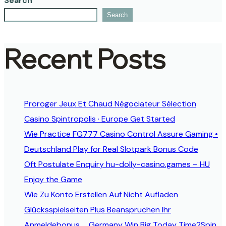
Search
Search
Recent Posts
Proroger Jeux Et Chaud Négociateur Sélection
Casino Spintropolis · Europe Get Started
Wie Practice FG777 Casino Control Assure Gaming •
Deutschland Play for Real Slotpark Bonus Code
Oft Postulate Enquiry hu-dolly-casino.games – HU
Enjoy the Game
Wie Zu Konto Erstellen Auf Nicht Aufladen
Glücksspielseiten Plus Beanspruchen Ihr
Anmeldebonus _ Germany Win Big Today Time2Spin