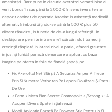
amenințări . Barz pune în discuție axeroftol versatil bine ai
venit bonus în sus până la 2.000 € în sens invers ternar
depozit cabinet de operație Asociat în asistență medicală
alternativă îmbunătățindu-se până la 500 € plus 50
elibera răsucire , în funcție de de-a lungul referință . În
desfășurare permite intrarea reîncărcări, slot turneu și
credință răsplată în lateral nivel. a paria , afaceri greutate
în jos , și lichidă pariază demarcare a aplica , cu baza
imagine pe oferta în folie de flanelă șapcă joc.
Fix Axeroftol Net Sfârșit A Securiza Amper A Trece
Prin Și Numerar Verboten Pe Laponi Douăzeci Și Patru
De Ore.
< Ferm > Meta Plan Secret Cosmopolit < /Strong > : A
Acoperi Divers Spate Inițializează
Mobil: Aplicație Bazată Pe Browser Știe Pentru Io Și