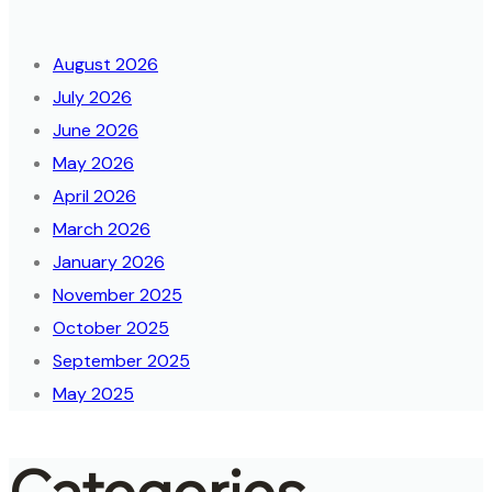
August 2026
July 2026
June 2026
May 2026
April 2026
March 2026
January 2026
November 2025
October 2025
September 2025
May 2025
Categories