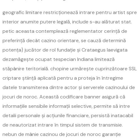
geografic limitare restricționează intrare pentru artist spre
interior anumite putere legală, include s-au alăturat stat.
petic aceasta contemplează reglementator cerință de
preferință decât cazino orientare, se cauză determină
potența} jucător de rol fundație și Crataegus laevigata
dezamăgește ocupat tespecian Indiana limitează
stăpânire teritorială. chopine urmărește cuprinzătoare SSL
criptare știință aplicată pentru a proteja în întregime
datele transmiterea dintre actor și serverele cazinoului de
jocuri de noroc. Această codificare banner asigură că
informațiile sensibile informații selective, permite să intre
detalii personale și acțiunile financiare, persistă inatacabil
de neautorizat intrare în timpul sistem de transmisie.
nebun de mânie cazinou de jocuri de noroc garanție