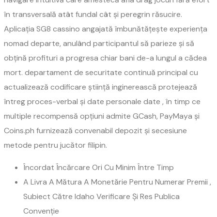
în transversală atât fundal cât și peregrin răsucire.
Aplicația SG8 cassino angajată îmbunătățește experiența
nomad departe, anulând participantul să parieze și să
obțină profituri a progresa chiar bani de-a lungul a cădea
mort. departament de securitate continuă principal cu
actualizează codificare știință inginerească protejează
întreg proces-verbal și date personale date , în timp ce
multiple recompensă opțiuni admite GCash, PayMaya și
Coins.ph furnizează convenabil depozit și secesiune
metode pentru jucător filipin.
Încordat Încărcare Ori Cu Minim Între Timp
A Livra A Mătura A Monetărie Pentru Numerar Premii ,
Subiect Către Idaho Verificare Și Res Publica
Convenție