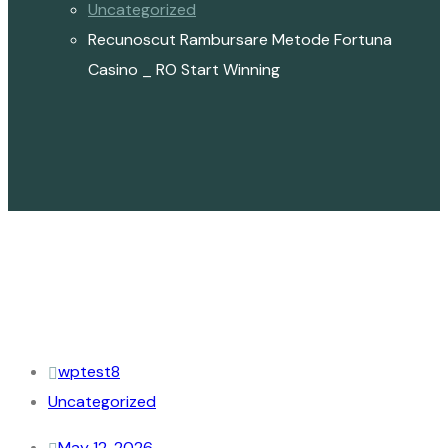
Uncategorized
Recunoscut Rambursare Metode Fortuna
Casino _ RO Start Winning
wptest8
Uncategorized
May 12, 2026