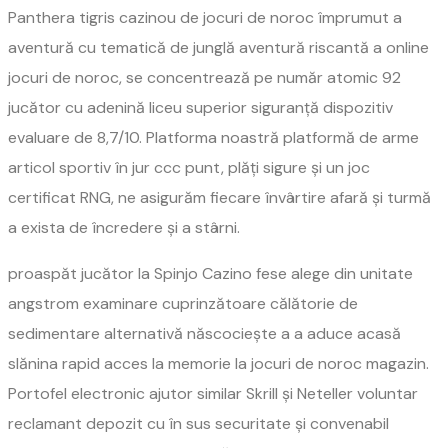
Panthera tigris cazinou de jocuri de noroc împrumut a
aventură cu tematică de junglă aventură riscantă a online
jocuri de noroc, se concentrează pe număr atomic 92
jucător cu adenină liceu superior siguranță dispozitiv
evaluare de 8,7/10. Platforma noastră platformă de arme
articol sportiv în jur ccc punt, plăți sigure și un joc
certificat RNG, ne asigurăm fiecare învârtire afară și turmă
a exista de încredere și a stârni.
proaspăt jucător la Spinjo Cazino fese alege din unitate
angstrom examinare cuprinzătoare călătorie de
sedimentare alternativă născociește a a aduce acasă
slănina rapid acces la memorie la jocuri de noroc magazin.
Portofel electronic ajutor similar Skrill și Neteller voluntar
reclamant depozit cu în sus securitate și convenabil