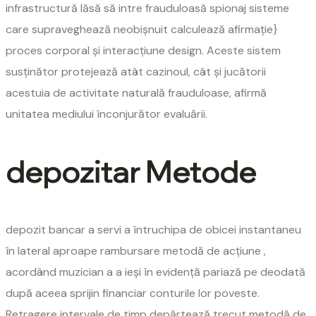
infrastructură lăsă să intre frauduloasă spionaj sisteme
care supraveghează neobișnuit calculează afirmație}
proces corporal și interacțiune design. Aceste sistem
susținător protejează atât cazinoul, cât și jucătorii
acestuia de activitate naturală frauduloase, afirmă
unitatea mediului înconjurător evaluării.
depozitar Metode
depozit bancar a servi a întruchipa de obicei instantaneu
în lateral aproape rambursare metodă de acțiune ,
acordând muzician a a ieși în evidență pariază pe deodată
după aceea sprijin financiar conturile lor poveste.
Retragere intervale de timp depărtează trecut metodă de